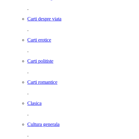
.
Carti despre viata
.
Carti erotice
.
Carti politiste
.
Carti romantice
.
Clasica
.
Cultura generala
.