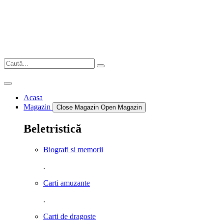
Sari
la
conținut
Acasa
Magazin
Close Magazin
Open Magazin
Beletristică
Biografi si memorii
.
Carti amuzante
.
Carti de dragoste