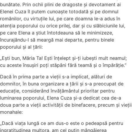
bunătate. Prin ochii plini de dragoste și devotament ai
Elenei Cuza îl putem cunoaște totodată și pe domnul
românilor, cu virtuțile lui, pe care doamna le-a adus în
atenția poporului cu orice prilej, dar și cu slăbiciunile lui,
pe care Elena a știut întotdeauna să le minimizeze,
încurajându-l să meargă mai departe, pentru binele
poporului și al țării:
„Ești bun, Măria Ta! Ești înțelept și-ți iubești mult neamul;
cu aceste însușiri poți stăpâni fără teamă și o împărăție.”
Dacă în prima parte a vieții s-a implicat, alături de
domnitor, în buna organizare a țării și s-a preocupat de
educație, considerând învățământul prioritar pentru
luminarea poporului, Elena Cuza și-a dedicat cea de-a
doua parte a vieții activității de binefacere, precum și vieții
monahale:
„Dacă viața lungă ce am dus-o este o pedeapsă pentru
ingratitudinea multora, am cel puțin mângâierea