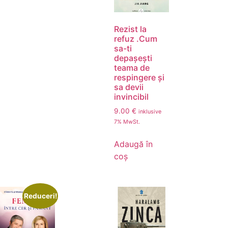
Rezist la
refuz .Cum
sa-ti
depaşeşti
teama de
respingere şi
sa devii
invincibil
9.00
€
inklusive
7% MwSt.
Adaugă în
coș
Reduceri!