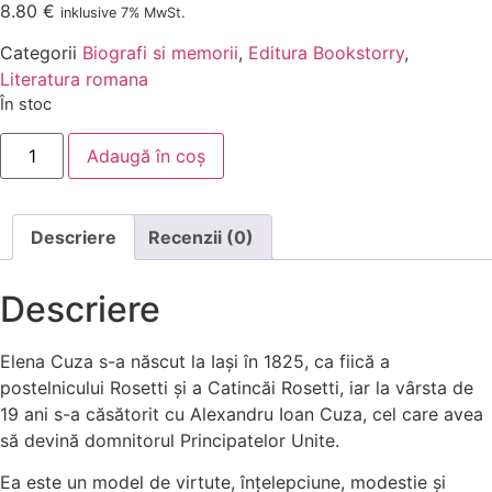
8.80
€
inklusive 7% MwSt.
Categorii
Biografi si memorii
,
Editura Bookstorry
,
Literatura romana
În stoc
Adaugă în coș
Descriere
Recenzii (0)
Descriere
Elena Cuza s-a născut la Iași în 1825, ca fiică a
postelnicului Rosetti și a Catincăi Rosetti, iar la vârsta de
19 ani s-a căsătorit cu Alexandru Ioan Cuza, cel care avea
să devină domnitorul Principatelor Unite.
Ea este un model de virtute, înțelepciune, modestie și