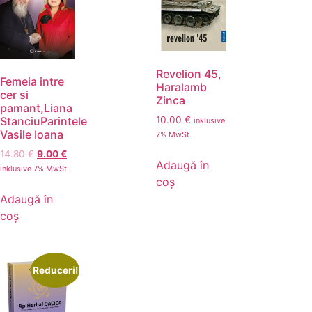
Revelion 45,
Femeia intre
Haralamb
cer si
Zinca
pamant,Liana
10.00
€
StanciuParintele
inklusive
Vasile Ioana
7% MwSt.
14.80
€
9.00
€
Adaugă în
inklusive 7% MwSt.
coș
Adaugă în
coș
Reduceri!