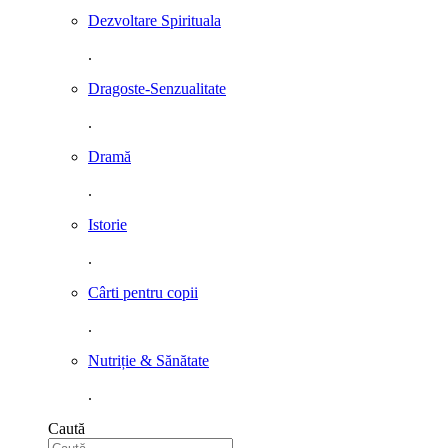
Dezvoltare Spirituala
.
Dragoste-Senzualitate
.
Dramă
.
Istorie
.
Cârti pentru copii
.
Nutriție & Sănătate
.
Caută