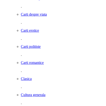
.
Carti despre viata
.
Carti erotice
.
Carti politiste
.
Carti romantice
.
Clasica
.
Cultura generala
.