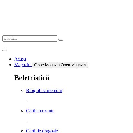
Sari
la
conținut
Acasa
Magazin
Close Magazin
Open Magazin
Beletristică
Biografi si memorii
.
Carti amuzante
.
Carti de dragoste