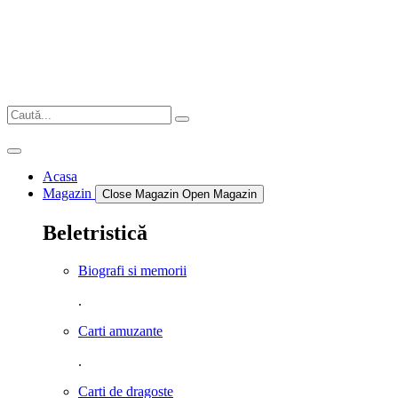
Sari
la
conținut
Acasa
Magazin
Close Magazin
Open Magazin
Beletristică
Biografi si memorii
.
Carti amuzante
.
Carti de dragoste