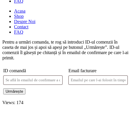
FAQ
Acasa
Shop
Despre Noi
Contact
FAQ
Pentru a urmări comanda, te rog să introduci ID-ul comenzii în
caseta de mai jos și apoi să apeși pe butonul „Urmărește”. ID-ul
comenzii îl găsești pe chitanță și în emailul de confirmare pe care l-ai
primit.
ID comandă
Email facturare
Urmărește
Views: 174