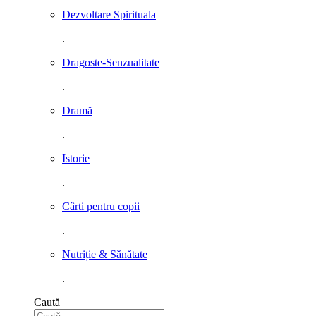
Dezvoltare Spirituala
.
Dragoste-Senzualitate
.
Dramă
.
Istorie
.
Cârti pentru copii
.
Nutriție & Sănătate
.
Caută