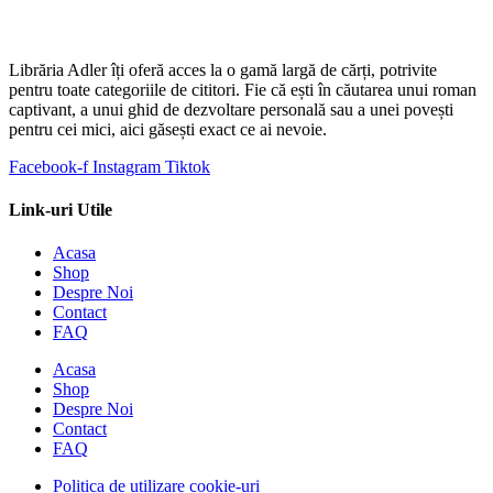
Librăria Adler îți oferă acces la o gamă largă de cărți, potrivite
pentru toate categoriile de cititori. Fie că ești în căutarea unui roman
captivant, a unui ghid de dezvoltare personală sau a unei povești
pentru cei mici, aici găsești exact ce ai nevoie.
Facebook-f
Instagram
Tiktok
Link-uri Utile
Acasa
Shop
Despre Noi
Contact
FAQ
Acasa
Shop
Despre Noi
Contact
FAQ
Politica de utilizare cookie-uri