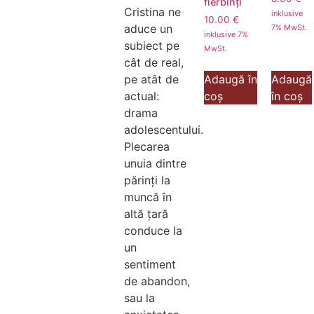
fierbinți
Cristina ne
inklusive
10.00
€
aduce un
7% MwSt.
inklusive 7%
subiect pe
MwSt.
cât de real,
pe atât de
Adaugă în
Adaugă
actual:
coș
în coș
drama
adolescentului.
Plecarea
unuia dintre
părinți la
muncă în
altă țară
conduce la
un
sentiment
de abandon,
sau la