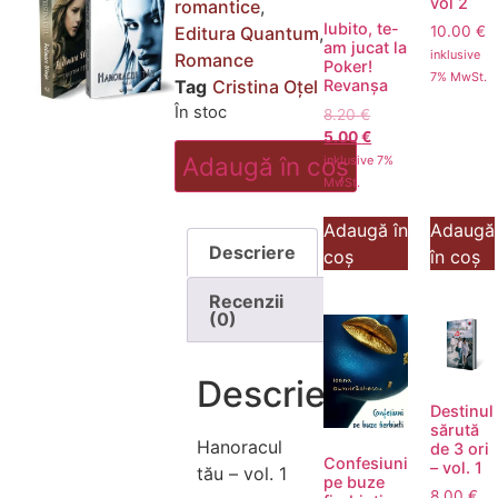
vol 2
romantice
,
Iubito, te-
10.00
€
Editura Quantum
,
am jucat la
inklusive
Romance
Poker!
7% MwSt.
Tag
Cristina Oțel
Revanșa
În stoc
8.20
€
5.00
€
Adaugă în coș
inklusive 7%
MwSt.
Adaugă în
Adaugă
Descriere
coș
în coș
Recenzii
(0)
Descriere
Destinul
sărută
Hanoracul
de 3 ori
Confesiuni
– vol. 1
tău – vol. 1
pe buze
8.00
€