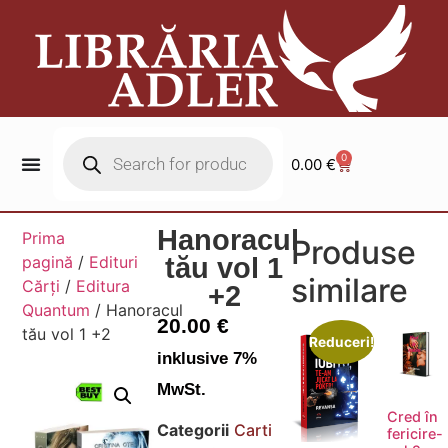
0
0.00
€
Hanoracul
Prima
Produse
pagină
/
Edituri
tău vol 1
similare
Cărți
/
Editura
+2
Quantum
/ Hanoracul
20.00
€
tău vol 1 +2
Reduceri!
inklusive 7%
MwSt.
Cred în
Categorii
Carti
fericire-