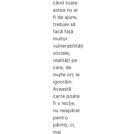
când toate
astea nu ar
fi de ajuns,
trebuie să
facă față
multor
vulnerabilități
sociale,
realități pe
care, de
multe ori, le
ignorăm.
Această
carte poate
fi o lecție,
nu neapărat
pentru
părinți, ci,
mai