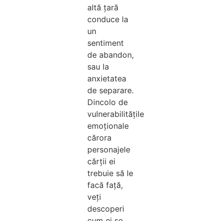
altă țară
conduce la
un
sentiment
de abandon,
sau la
anxietatea
de separare.
Dincolo de
vulnerabilitățile
emoționale
cărora
personajele
cărții ei
trebuie să le
facă față,
veți
descoperi
cum ei se