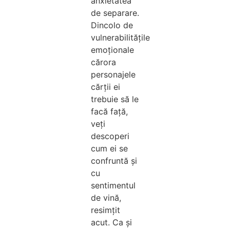
anxietatea
de separare.
Dincolo de
vulnerabilitățile
emoționale
cărora
personajele
cărții ei
trebuie să le
facă față,
veți
descoperi
cum ei se
confruntă și
cu
sentimentul
de vină,
resimțit
acut. Ca și