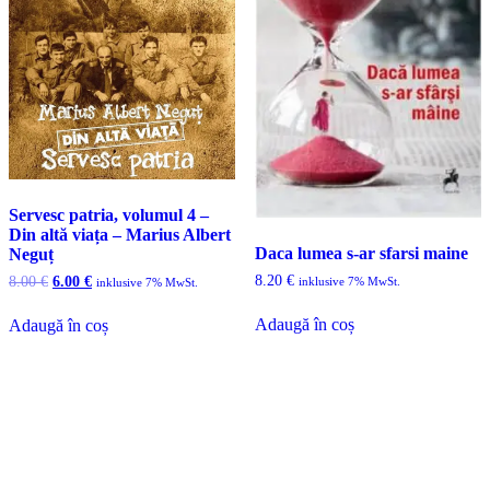
Servesc patria, volumul 4 –
Din altă viața – Marius Albert
Daca lumea s-ar sfarsi maine
Neguț
Prețul
Prețul
8.20
€
8.00
€
6.00
€
inklusive 7% MwSt.
inklusive 7% MwSt.
inițial
curent
a
este:
Adaugă în coș
Adaugă în coș
fost:
6.00 €.
8.00 €.