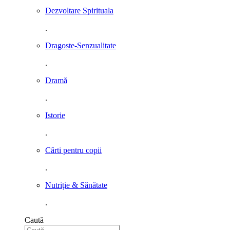
Dezvoltare Spirituala
.
Dragoste-Senzualitate
.
Dramă
.
Istorie
.
Cârti pentru copii
.
Nutriție & Sănătate
.
Caută