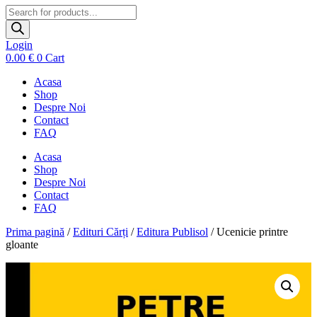
Products
search
Login
0.00
€
0
Cart
Acasa
Shop
Despre Noi
Contact
FAQ
Acasa
Shop
Despre Noi
Contact
FAQ
Prima pagină
/
Edituri Cărți
/
Editura Publisol
/ Ucenicie printre
gloante