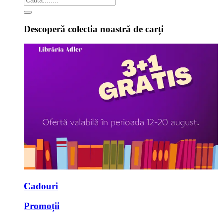
Descoperă colectia noastră de carți
Cadouri
Promoții