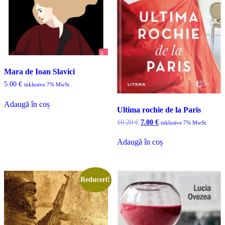
Mara de Ioan Slavici
5.00
€
inklusive 7% MwSt.
Adaugă în coș
Ultima rochie de la Paris
Prețul
Prețul
10.20
€
7.00
€
inklusive 7% MwSt.
inițial
curent
a
este:
Adaugă în coș
fost:
7.00 €.
10.20 €.
Reduceri!