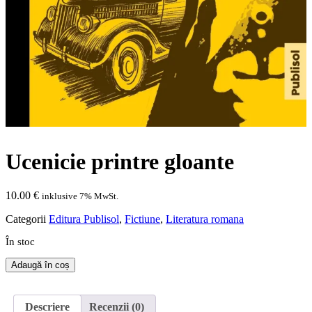
Ucenicie printre gloante
10.00
€
inklusive 7% MwSt.
Categorii
Editura Publisol
,
Fictiune
,
Literatura romana
În stoc
Cantitate
Adaugă în coș
Ucenicie
printre
gloante
Descriere
Recenzii (0)