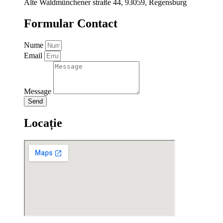
Alte Waldmünchener straße 44, 93059, Regensburg
Formular Contact
Nume
Email
Message
Send
Locație