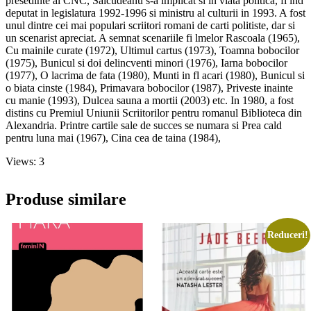
presedinte al CNC, Salcudeanu s-a implicat si in viata politica, fi ind
deputat in legislatura 1992-1996 si ministru al culturii in 1993. A fost
unul dintre cei mai populari scriitori romani de carti politiste, dar si
un scenarist apreciat. A semnat scenariile fi lmelor Rascoala (1965),
Cu mainile curate (1972), Ultimul cartus (1973), Toamna bobocilor
(1975), Bunicul si doi delincventi minori (1976), Iarna bobocilor
(1977), O lacrima de fata (1980), Munti in fl acari (1980), Bunicul si
o biata cinste (1984), Primavara bobocilor (1987), Priveste inainte
cu manie (1993), Dulcea sauna a mortii (2003) etc. In 1980, a fost
distins cu Premiul Uniunii Scriitorilor pentru romanul Biblioteca din
Alexandria. Printre cartile sale de succes se numara si Prea cald
pentru luna mai (1967), Cina cea de taina (1984),
Views: 3
Produse similare
Reduceri!