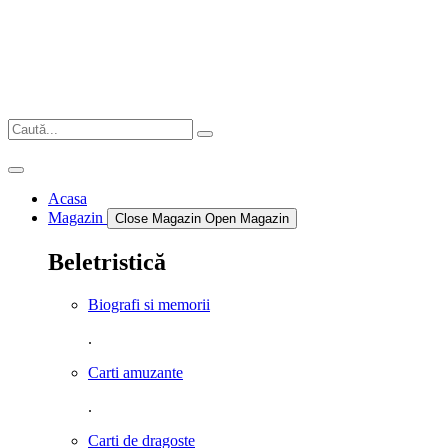
Sari
la
conținut
Acasa
Magazin
Close Magazin
Open Magazin
Beletristică
Biografi si memorii
.
Carti amuzante
.
Carti de dragoste