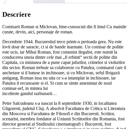
Descriere
Comisarii Roman si Miclovan, bine-cunoscuti din fi lmul Cu mainile
curate, devin, aici, personaje de roman.
Decembrie 1944. Bucurestiul trece printr-o perioada grea. Nu este
lovit doar de saracie, ci si de bande inarmate. Un comisar de politie
este ucis, iar Mihai Roman, fost comunist ilegalist, este numit la
conducerea uneia dintre cele mai „fi erbinti“ sectii de politie din
Capitala, cu misiunea de a pune capat jafurilor, crimelor si violurilor
din sector. Roman trebuie sa colaboreze cu Patulea, comisarul care il
anchetase si il batuse in inchisoare, si cu Miclovan, seful Brigazii
antigang. Roman insa nu uita ce s-a intamplat in inchisoare, iar
Patulea il recunoaste si el. Si cum se simte amenintat de noul
comisar-sef, in mintea lui
incolteste gandul razbunarii…
Petre Salcudeanu s-a nascut la 8 septembrie 1930, in localitatea
Gligoresti, judetul Cluj. A absolvit Facultatea de Critica si Literatura
din Moscova si Facultatea de Filosofi e din Bucuresti. Scriitor,
scenarist, membru fondator al Uniunii Scriitorilor din Romania, fost
director general al Studioului cinematografi c Bucuresti, fost