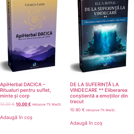
ApiHerbal DACICA –
DE LA SUFERINȚĂ LA
Ritualuri pentru suflet,
VINDECARE ** Eliberarea
minte și corp
conștientă a emoțiilor din
trecut
12.00
€
10.00
€
inklusive 7% MwSt.
10.80
€
inklusive 7% MwSt.
Adaugă în coș
Adaugă în coș