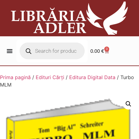
0
0.00
€
Prima pagină
/
Edituri Cărți
/
Editura Digital Data
/ Turbo
MLM