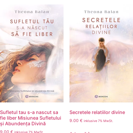
Sufletul tau s-a nascut sa
Secretele relatiilor divine
fie liber Misiunea Sufletului
9.00
€
inklusive 7% MwSt.
și Abundența Divină
9.00
€
inklusive 7% MwSt.