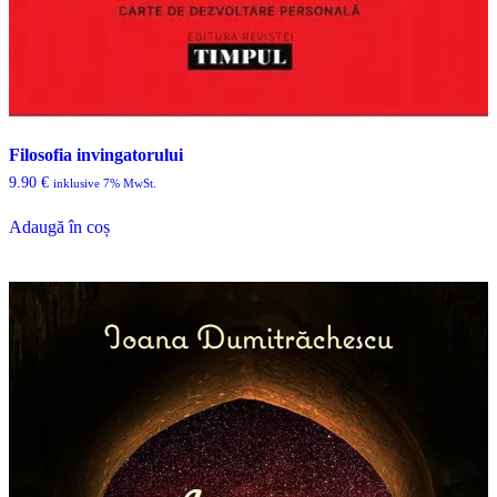
Filosofia invingatorului
9.90
€
inklusive 7% MwSt.
Adaugă în coș