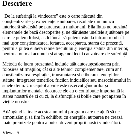
Descriere
„De la suferință la vindecare” este o carte născută din
conștientizările și experiențele autoarei, rezultate din munca
interioară săvârșită pe parcursul a multor ani. Ella Ihtus ne prezintă
elementele de bază descoperite și ne dăruiește uneltele ajutătoare pe
care le putem folosi, astfel încât să putem asimila intr-un mod cât
mai ușor conștientizarea, iertarea, acceptarea, starea de prezență,
pentru a putea elibera rănile trecutului și energia stătută din interior,
pentru a nu mai acumula și atrage noi lecții cauzatoare de suferință.
Metoda de lucru prezentată include atât autosugestionarea prin
folosirea afirmațiilor, cât și alte tehnici complementare, cum ar fi
conștientizarea respirației, transmutarea și eliberarea energiilor
stătute, integrarea temerilor, fricilor, îndoielilor sau masochismului în
sinele divin. Un capitol aparte este rezervat gândurilor și
implanturilor mentale, deoarece ele au o contribuție importantă la
starea noastră de zi cu zi, la disfuncțiile și bolile care pot apărea în
viețile noastre.
Adăugând la toate acestea un mini program care ne ajută să ne
armonizăm și să fim în echilibru cu energiile, autoarea ne crează
toate premizele pentru a putea deveni proprii noștri vindecători.
Views: 5