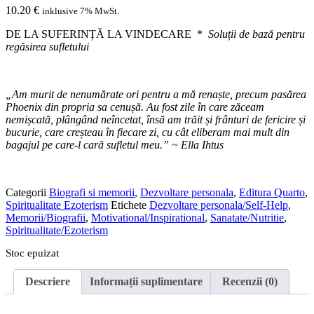
10.20
€
inklusive 7% MwSt.
DE LA SUFERINȚĂ LA VINDECARE *
Soluții de bază pentru
regăsirea sufletului
„Am murit de nenumărate ori pentru a mă renaște, precum pasărea
Phoenix din propria sa cenușă. Au fost zile în care zăceam
nemișcată, plângând neîncetat, însă am trăit și frânturi de fericire și
bucurie, care creșteau în fiecare zi, cu cât eliberam mai mult din
bagajul pe care-l cară sufletul meu.” ~ Ella Ihtus
Categorii
Biografi si memorii
,
Dezvoltare personala
,
Editura Quarto
,
Spiritualitate Ezoterism
Etichete
Dezvoltare personala/Self-Help
,
Memorii/Biografii
,
Motivational/Inspirational
,
Sanatate/Nutritie
,
Spiritualitate/Ezoterism
Stoc epuizat
Descriere
Informații suplimentare
Recenzii (0)