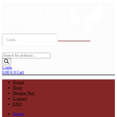
Sari
la
conținut
Products
search
Login
0.00
€
0
Cart
Acasa
Shop
Despre Noi
Contact
FAQ
Acasa