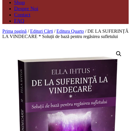
Shop
Despre Noi
Contact
FAQ
Prima pagină
/
Edituri Cărți
/
Editura Quarto
/ DE LA SUFERINȚĂ
LA VINDECARE * Soluții de bază pentru regăsirea sufletului