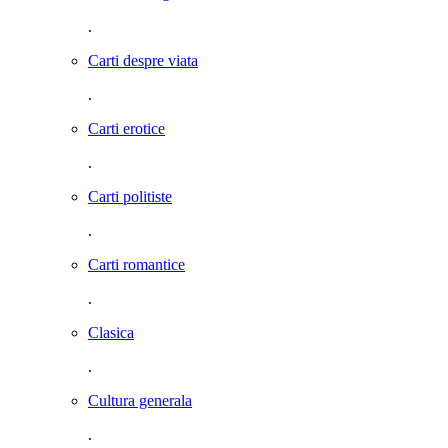
.
Carti despre viata
.
Carti erotice
.
Carti politiste
.
Carti romantice
.
Clasica
.
Cultura generala
.