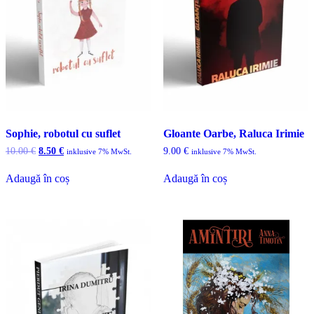
Sophie, robotul cu suflet
Gloante Oarbe, Raluca Irimie
Prețul
Prețul
10.00
€
8.50
€
9.00
€
inklusive 7% MwSt.
inklusive 7% MwSt.
inițial
curent
a
este:
Adaugă în coș
Adaugă în coș
fost:
8.50 €.
10.00 €.