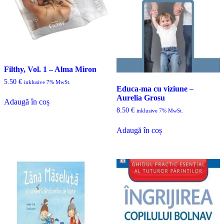
Filthy, Vol. 1 – Alma Miron
5.50
€
inklusive 7% MwSt.
Educa-ma cu viziune –
Aurelia Grosu
Adaugă în coș
8.50
€
inklusive 7% MwSt.
Adaugă în coș