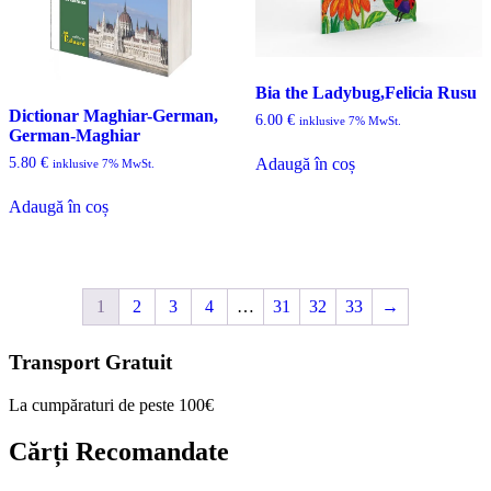
Bia the Ladybug,Felicia Rusu
Dictionar Maghiar-German,
6.00
€
inklusive 7% MwSt.
German-Maghiar
5.80
€
Adaugă în coș
inklusive 7% MwSt.
Adaugă în coș
1
2
3
4
…
31
32
33
→
Transport Gratuit
La cumpăraturi de peste 100€
Cărți Recomandate