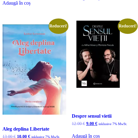
Adaugă în coș
Reduceri!
Reduceri!
Despre sensul vietii
Prețul
Prețul
12.00
€
9.00
€
inklusive 7% MwSt.
inițial
curent
Aleg deplina Libertate
a
este:
Adaugă în coș
Prețul
Prețul
13.00
€
10.00
€
inklusive 7% MwSt.