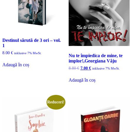
Destinul sărută de 3 ori – vol.
1
8.00
€
inklusive 7% MwSt.
Nu te împiedica de mine, te
implor!,Georgiana Vâju
Adaugă în coș
Prețul
Prețul
8.80
€
7.00
€
inklusive 7% MwSt.
inițial
curent
a
este:
Adaugă în coș
fost:
7.00 €.
8.80 €.
Reduceri!