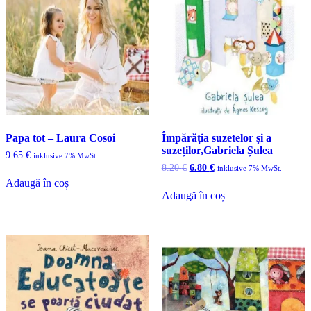
Papa tot – Laura Cosoi
Împărăția suzetelor și a
suzeților,Gabriela Șulea
9.65
€
inklusive 7% MwSt.
Prețul
Prețul
8.20
€
6.80
€
inklusive 7% MwSt.
inițial
curent
Adaugă în coș
a
este:
Adaugă în coș
fost:
6.80 €.
8.20 €.