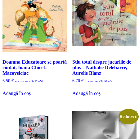
Doamna Educatoare se poartă
Stiu totul despre jucariile de
ciudat, Ioana Chicet-
plus – Nathalie Delebarre,
Macoveiciuc
Aurelie Blanz
6.50
€
6.70
€
inklusive 7% MwSt.
inklusive 7% MwSt.
Adaugă în coș
Adaugă în coș
Reduceri!