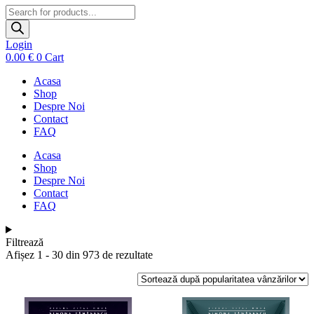
Products
search
Login
0.00
€
0
Cart
Acasa
Shop
Despre Noi
Contact
FAQ
Acasa
Shop
Despre Noi
Contact
FAQ
Filtrează
Sortat
Afișez 1 - 30 din 973 de rezultate
după
popularitate