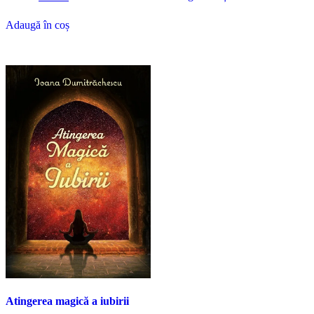
fost:
9.00 €.
inițial
curent
12.00 €.
a
este:
Adaugă în coș
fost:
10.00 €.
13.00 €.
Atingerea magică a iubirii