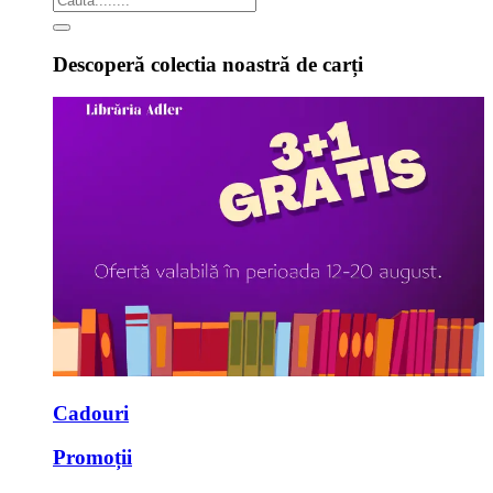
Descoperă colectia noastră de carți
Cadouri
Promoții