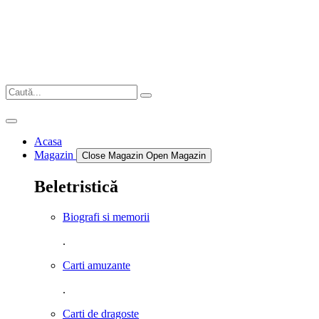
Sari
la
conținut
Acasa
Magazin
Close Magazin
Open Magazin
Beletristică
Biografi si memorii
.
Carti amuzante
.
Carti de dragoste