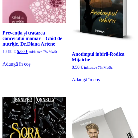
Prevenția și tratarea
cancerului mamar – Ghid de
nutriție, Dr.Diana Artene
Prețul
Prețul
10.00
€
5.00
€
inklusive 7% MwSt.
Anotimpul iubirii-Rodica
inițial
curent
Mijaiche
a
este:
Adaugă în coș
fost:
5.00 €.
8.50
€
inklusive 7% MwSt.
10.00 €.
Adaugă în coș