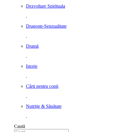
Dezvoltare Spirituala
.
Dragoste-Senzualitate
.
Dramă
.
Istorie
.
Cârti pentru copii
.
Nutriție & Sănătate
.
Caută