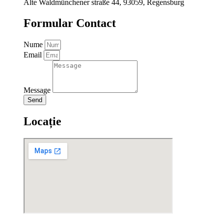
Alte Waldmünchener straße 44, 93059, Regensburg
Formular Contact
Nume
Email
Message
Send
Locație