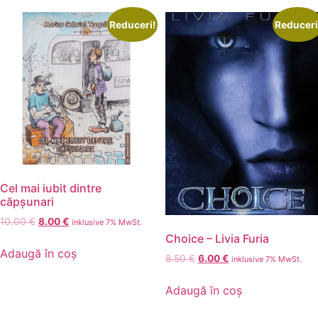
Reduceri!
Reduceri
Cel mai iubit dintre
căpșunari
Prețul
Prețul
10.00
€
8.00
€
inklusive 7% MwSt.
inițial
curent
Choice – Livia Furia
a
este:
Adaugă în coș
Prețul
Prețul
8.50
€
6.00
€
inklusive 7% MwSt.
fost:
8.00 €.
inițial
curent
10.00 €.
a
este:
Adaugă în coș
fost:
6.00 €.
8.50 €.