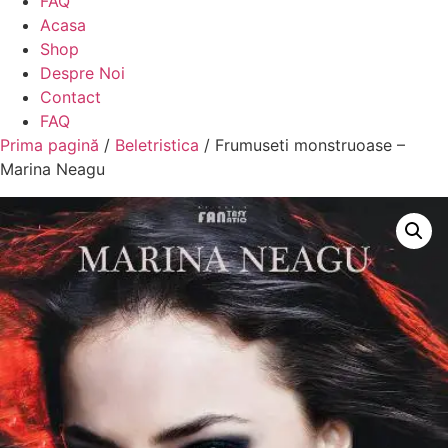
FAQ
Acasa
Shop
Despre Noi
Contact
FAQ
Prima pagină
/
Beletristica
/ Frumuseti monstruoase –
Marina Neagu