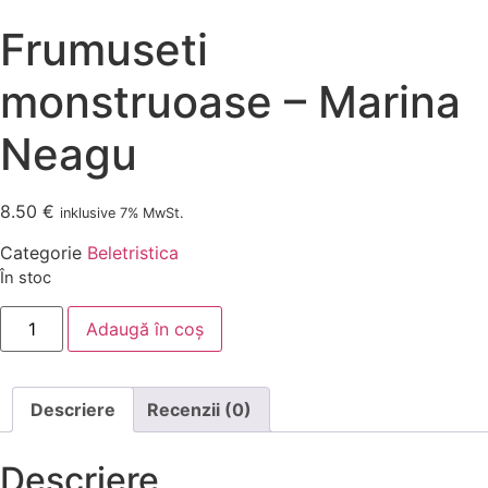
Frumuseti
monstruoase – Marina
Neagu
8.50
€
inklusive 7% MwSt.
Categorie
Beletristica
În stoc
Cantitate
Adaugă în coș
Frumuseti
monstruoase
-
Marina
Neagu
Descriere
Recenzii (0)
Descriere