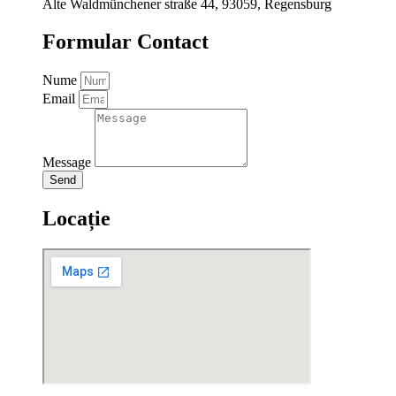
Alte Waldmünchener straße 44, 93059, Regensburg
Formular Contact
Nume
Email
Message
Send
Locație