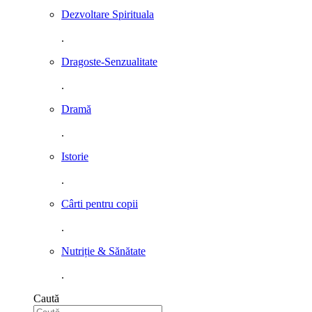
Dezvoltare Spirituala
.
Dragoste-Senzualitate
.
Dramă
.
Istorie
.
Cârti pentru copii
.
Nutriție & Sănătate
.
Caută