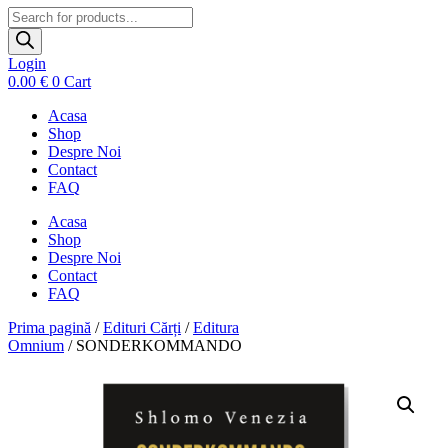
Products
search
Login
0.00
€
0
Cart
Acasa
Shop
Despre Noi
Contact
FAQ
Acasa
Shop
Despre Noi
Contact
FAQ
Prima pagină
/
Edituri Cărți
/
Editura
Omnium
/ SONDERKOMMANDO