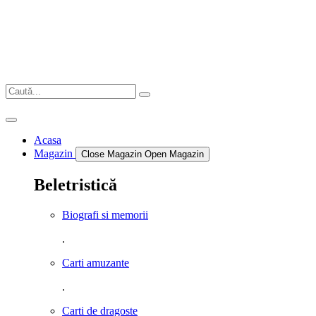
Sari
la
conținut
Acasa
Magazin
Close Magazin
Open Magazin
Beletristică
Biografi si memorii
.
Carti amuzante
.
Carti de dragoste