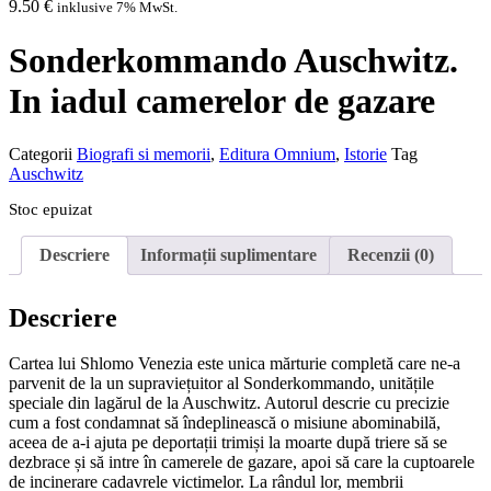
9.50
€
inklusive 7% MwSt.
Sonderkommando Auschwitz.
In iadul camerelor de gazare
Categorii
Biografi si memorii
,
Editura Omnium
,
Istorie
Tag
Auschwitz
Stoc epuizat
Descriere
Informații suplimentare
Recenzii (0)
Descriere
Cartea lui Shlomo Venezia este unica mărturie completă care ne-a
parvenit de la un supraviețuitor al Sonderkommando, unitățile
speciale din lagărul de la Auschwitz. Autorul descrie cu precizie
cum a fost condamnat să îndeplinească o misiune abominabilă,
aceea de a-i ajuta pe deportații trimiși la moarte după triere să se
dezbrace și să intre în camerele de gazare, apoi să care la cuptoarele
de incinerare cadavrele victimelor. La rândul lor, membrii