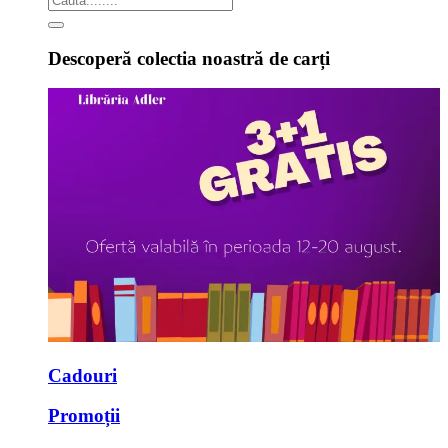
Descoperă colectia noastră de carți
Cadouri
Promoții