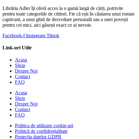
Librăria Adler îți oferă acces la o gamă largă de cărți, potrivite
pentru toate categoriile de cititori. Fie că ești în căutarea unui roman
captivant, a unui ghid de dezvoltare personală sau a unei povești
pentru cei mici, aici găsești exact ce ai nevoie.
Facebook-f
Instagram
Tiktok
Link-uri Utile
Acasa
Shop
Despre Noi
Contact
FAQ
Acasa
Shop
Despre Noi
Contact
FAQ
Politica de utilizare cookie-uri
Politică de confidențialitate
Protecția datelor GDPR