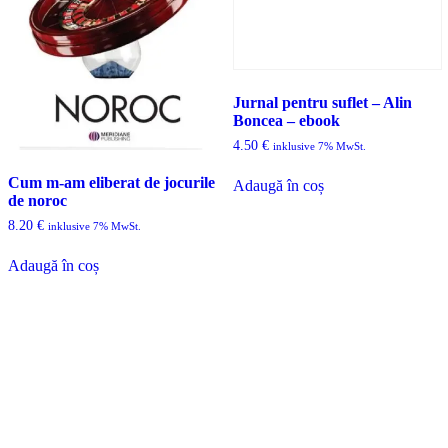
Jurnal pentru suflet – Alin
Boncea – ebook
4.50
€
inklusive 7% MwSt.
Cum m-am eliberat de jocurile
Adaugă în coș
de noroc
8.20
€
inklusive 7% MwSt.
Adaugă în coș