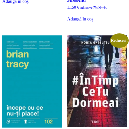
StresAnti
Adaugă în coș
11.50
€
inklusive 7% MwSt.
Adaugă în coș
Reduceri!