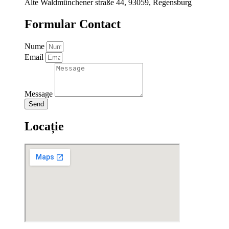
Alte Waldmünchener straße 44, 93059, Regensburg
Formular Contact
Nume
Email
Message
Send
Locație