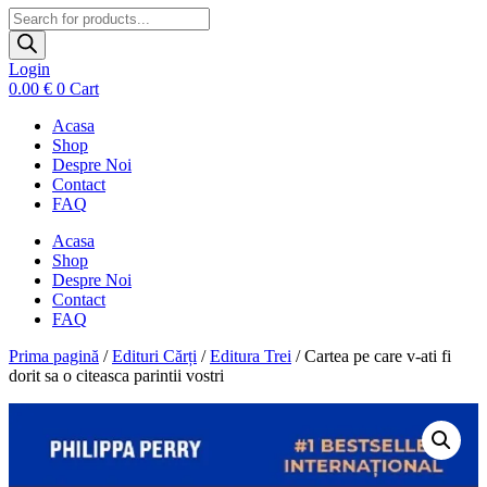
Products
search
Login
0.00
€
0
Cart
Acasa
Shop
Despre Noi
Contact
FAQ
Acasa
Shop
Despre Noi
Contact
FAQ
Prima pagină
/
Edituri Cărți
/
Editura Trei
/ Cartea pe care v-ati fi
dorit sa o citeasca parintii vostri