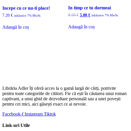
In timp ce tu dormeai
Incepe cu ce nu-ti place!
Prețul
Prețul
8.50
€
5.00
€
7.20
€
inklusive 7% MwSt.
inklusive 7% MwSt.
inițial
curent
a
este:
Adaugă în coș
Adaugă în coș
fost:
5.00 €.
8.50 €.
Librăria Adler îți oferă acces la o gamă largă de cărți, potrivite
pentru toate categoriile de cititori. Fie că ești în căutarea unui roman
captivant, a unui ghid de dezvoltare personală sau a unei povești
pentru cei mici, aici găsești exact ce ai nevoie.
Facebook-f
Instagram
Tiktok
Link-uri Utile