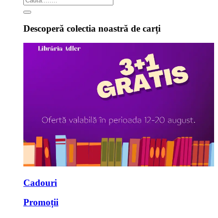
Descoperă colectia noastră de carți
Cadouri
Promoții