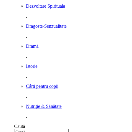
Dezvoltare Spirituala
.
Dragoste-Senzualitate
.
Dramă
.
Istorie
.
Cârti pentru copii
.
Nutriție & Sănătate
.
Caută