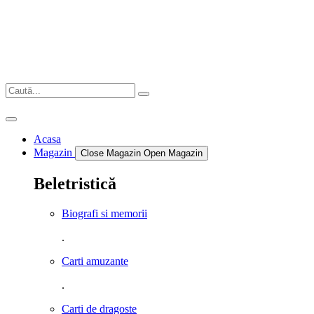
Sari
la
conținut
Acasa
Magazin
Close Magazin
Open Magazin
Beletristică
Biografi si memorii
.
Carti amuzante
.
Carti de dragoste