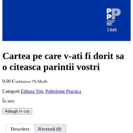
Cartea pe care v-ati fi dorit sa
o citeasca parintii vostri
9.00
€
inklusive 7% MwSt.
Categorii
Editura Trei
,
Psihologie Practica
În stoc
Cantitate
Adaugă în coș
Cartea
pe
care
Descriere
Recenzii (0)
v-