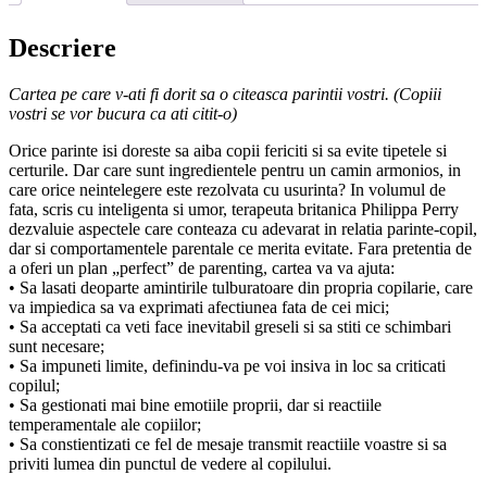
ati
fi
Descriere
dorit
sa
o
Cartea pe care v-ati fi dorit sa o citeasca parintii vostri. (Copiii
citeasca
vostri se vor bucura ca ati citit‑o)
parintii
Orice parinte isi doreste sa aiba copii fericiti si sa evite tipetele si
vostri
certurile. Dar care sunt ingredientele pentru un camin armonios, in
care orice neintelegere este rezolvata cu usurinta? In volumul de
fata, scris cu inteligenta si umor, terapeuta britanica Philippa Perry
dezvaluie aspectele care conteaza cu adevarat in relatia parinte-copil,
dar si comportamentele parentale ce merita evitate. Fara pretentia de
a oferi un plan „perfect” de parenting, cartea va va ajuta:
• Sa lasati deoparte amintirile tulburatoare din propria copilarie, care
va impiedica sa va exprimati afectiunea fata de cei mici;
• Sa acceptati ca veti face inevitabil greseli si sa stiti ce schimbari
sunt necesare;
• Sa impuneti limite, definindu‑va pe voi insiva in loc sa criticati
copilul;
• Sa gestionati mai bine emotiile proprii, dar si reactiile
temperamentale ale copiilor;
• Sa constientizati ce fel de mesaje transmit reactiile voastre si sa
priviti lumea din punctul de vedere al copilului.