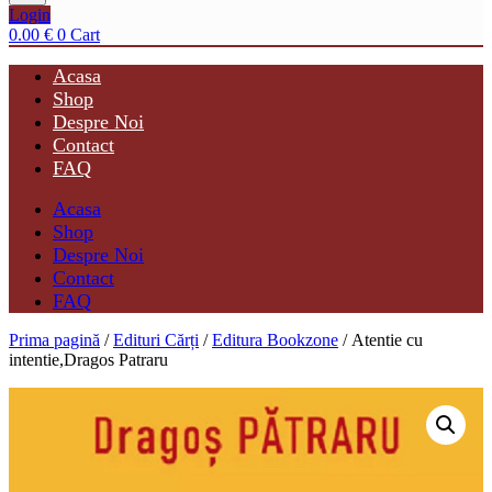
Login
0.00
€
0
Cart
Acasa
Shop
Despre Noi
Contact
FAQ
Acasa
Shop
Despre Noi
Contact
FAQ
Prima pagină
/
Edituri Cărți
/
Editura Bookzone
/ Atentie cu
intentie,Dragos Patraru