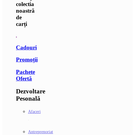
colectia
noastră
de
carți
Cadouri
Promoții
Pachete
Ofertă
Dezvoltare
Pesonală
Afaceri
.
Antreprenoriat