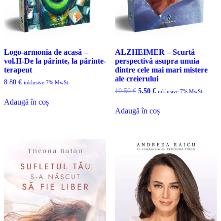
Logo-armonia de acasă –
ALZHEIMER – Scurtă
vol.II-De la părinte, la părinte-
perspectivă asupra unuia
terapeut
dintre cele mai mari mistere
ale creierului
8.80
€
inklusive 7% MwSt.
Prețul
Prețul
10.50
€
5.50
€
inklusive 7% MwSt.
inițial
curent
Adaugă în coș
a
este:
Adaugă în coș
fost:
5.50 €.
10.50 €.