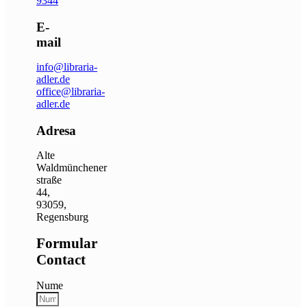
9344
E-
mail
info@libraria-
adler.de
office@libraria-
adler.de
Adresa
Alte
Waldmünchener
straße
44,
93059,
Regensburg
Formular
Contact
Nume