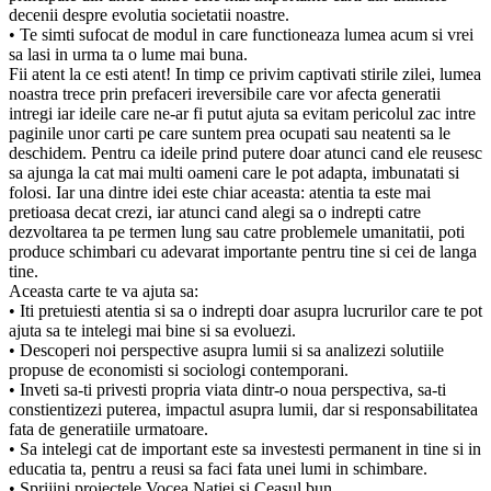
decenii despre evolutia societatii noastre.
• Te simti sufocat de modul in care functioneaza lumea acum si vrei
sa lasi in urma ta o lume mai buna.
Fii atent la ce esti atent! In timp ce privim captivati stirile zilei, lumea
noastra trece prin prefaceri ireversibile care vor afecta generatii
intregi iar ideile care ne-ar fi putut ajuta sa evitam pericolul zac intre
paginile unor carti pe care suntem prea ocupati sau neatenti sa le
deschidem. Pentru ca ideile prind putere doar atunci cand ele reusesc
sa ajunga la cat mai multi oameni care le pot adapta, imbunatati si
folosi. Iar una dintre idei este chiar aceasta: atentia ta este mai
pretioasa decat crezi, iar atunci cand alegi sa o indrepti catre
dezvoltarea ta pe termen lung sau catre problemele umanitatii, poti
produce schimbari cu adevarat importante pentru tine si cei de langa
tine.
Aceasta carte te va ajuta sa:
• Iti pretuiesti atentia si sa o indrepti doar asupra lucrurilor care te pot
ajuta sa te intelegi mai bine si sa evoluezi.
• Descoperi noi perspective asupra lumii si sa analizezi solutiile
propuse de economisti si sociologi contemporani.
• Inveti sa-ti privesti propria viata dintr-o noua perspectiva, sa-ti
constientizezi puterea, impactul asupra lumii, dar si responsabilitatea
fata de generatiile urmatoare.
• Sa intelegi cat de important este sa investesti permanent in tine si in
educatia ta, pentru a reusi sa faci fata unei lumi in schimbare.
• Sprijini proiectele Vocea Natiei si Ceasul bun