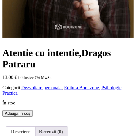
Atentie cu intentie,Dragos
Patraru
13.00
€
inklusive 7% MwSt.
Categorii
Dezvoltare personala
,
Editura Bookzone
,
Psihologie
Practica
În stoc
Cantitate
Adaugă în coș
Atentie
cu
intentie,Dragos
Descriere
Recenzii (0)
Patraru