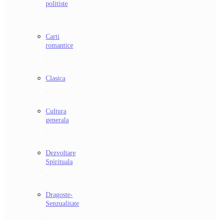
politiste
.
Carti
romantice
.
Clasica
.
Cultura
generala
.
Dezvoltare
Spirituala
.
Dragoste-
Senzualitate
.