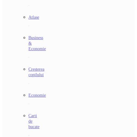
.
Atlase
.
Business
&
Economie
.
Cresterea
copilului
.
Economie
.
Carti
de
bucate
.