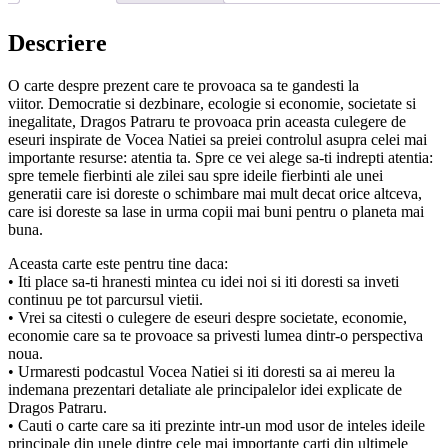
Descriere
O carte despre prezent care te provoaca sa te gandesti la
viitor. Democratie si dezbinare, ecologie si economie, societate si
inegalitate, Dragos Patraru te provoaca prin aceasta culegere de
eseuri inspirate de Vocea Natiei sa preiei controlul asupra celei mai
importante resurse: atentia ta. Spre ce vei alege sa-ti indrepti atentia:
spre temele fierbinti ale zilei sau spre ideile fierbinti ale unei
generatii care isi doreste o schimbare mai mult decat orice altceva,
care isi doreste sa lase in urma copii mai buni pentru o planeta mai
buna.
Aceasta carte este pentru tine daca:
• Iti place sa-ti hranesti mintea cu idei noi si iti doresti sa inveti
continuu pe tot parcursul vietii.
• Vrei sa citesti o culegere de eseuri despre societate, economie,
economie care sa te provoace sa privesti lumea dintr-o perspectiva
noua.
• Urmaresti podcastul Vocea Natiei si iti doresti sa ai mereu la
indemana prezentari detaliate ale principalelor idei explicate de
Dragos Patraru.
• Cauti o carte care sa iti prezinte intr-un mod usor de inteles ideile
principale din unele dintre cele mai importante carti din ultimele