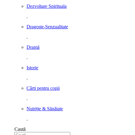
Dezvoltare Spirituala
.
Dragoste-Senzualitate
.
Dramă
.
Istorie
.
Cârti pentru copii
.
Nutriție & Sănătate
.
Caută