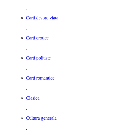
.
Carti despre viata
.
Carti erotice
.
Carti politiste
.
Carti romantice
.
Clasica
.
Cultura generala
.