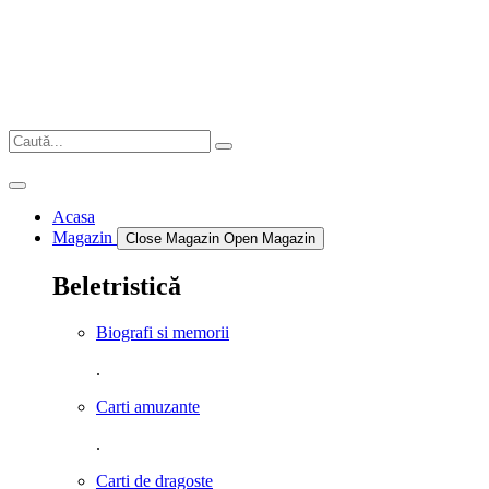
Sari
la
conținut
Acasa
Magazin
Close Magazin
Open Magazin
Beletristică
Biografi si memorii
.
Carti amuzante
.
Carti de dragoste