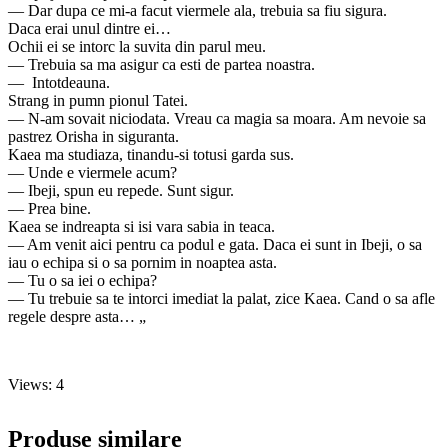
— Dar dupa ce mi-a facut viermele ala, trebuia sa fiu sigura.
Daca erai unul dintre ei…
Ochii ei se intorc la suvita din parul meu.
— Trebuia sa ma asigur ca esti de partea noastra.
— Intotdeauna.
Strang in pumn pionul Tatei.
— N-am sovait niciodata. Vreau ca magia sa moara. Am nevoie sa
pastrez Orisha in siguranta.
Kaea ma studiaza, tinandu-si totusi garda sus.
— Unde e viermele acum?
— Ibeji, spun eu repede. Sunt sigur.
— Prea bine.
Kaea se indreapta si isi vara sabia in teaca.
— Am venit aici pentru ca podul e gata. Daca ei sunt in Ibeji, o sa
iau o echipa si o sa pornim in noaptea asta.
— Tu o sa iei o echipa?
— Tu trebuie sa te intorci imediat la palat, zice Kaea. Cand o sa afle
regele despre asta… „
Views: 4
Produse similare