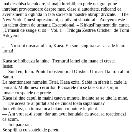
mai deschisa la culoare, si majii inrobiti, cu piele neagra, pune
intrebari provocatoare despre rase, clase si autoritate, ridicand ca
avertisment o oglinda in fata societatii noastre abrupt divizate. – The
New York TimesImpresionant, captivant si natural – Adeyemi este
un talent demn de urmarit. Exceptional. – KirkusFragment din cartea
„Urmasii de sange si os – Vol. 1 – Trilogia Zestrea Orishei” de Tomi
Adeyemi:
„— Nu sunt dusmanul tau, Kaea. Eu sunt singura sansa sa le luam
urma!
Kaea se holbeaza la mine. Tremurul lamei din mana ei creste.
Insist:
— Sunt eu, Inan. Printul mostenitor al Orishei. Urmasul la tron al lui
Saran.
La mentionarea numelui Tatei, Kaea ezita. Sabia in sfarsit ii cade la
pamant. Multumesc cerurilor. Picioarele mi se taie si ma sprijin
moale cu spatele de perete.
Kaea isi tine capul in maini cateva minute, inainte sa se uite la mine.
— De aceea te-ai purtat atat de ciudat toata saptamana?
Incuviintez, cu inima inca batand cu putere in piept.
— Am vrut sa-ti spun, dar am avut banuiala ca aveai sa reactionezi
ca acum.
— Imi pare rau.
Se sprijina cu spatele de perete.