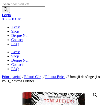
Products
search
Login
0.00
€
0
Cart
Acasa
Shop
Despre Noi
Contact
FAQ
Acasa
Shop
Despre Noi
Contact
FAQ
Prima pagină
/
Edituri Cărți
/
Editura Epica
/ Urmașii de sânge și os
vol 1_Zestrea Orishei