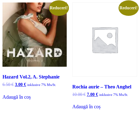
Reduceri!
Reduceri!
Hazard Vol.2, A. Stephanie
Prețul
Prețul
6.50
€
3.00
€
inklusive 7% MwSt.
Rochia aurie – Theo Anghel
inițial
curent
Prețul
Prețul
a
este:
10.00
€
7.00
€
inklusive 7% MwSt.
Adaugă în coș
inițial
curent
fost:
3.00 €.
a
este:
6.50 €.
Adaugă în coș
fost:
7.00 €.
10.00 €.