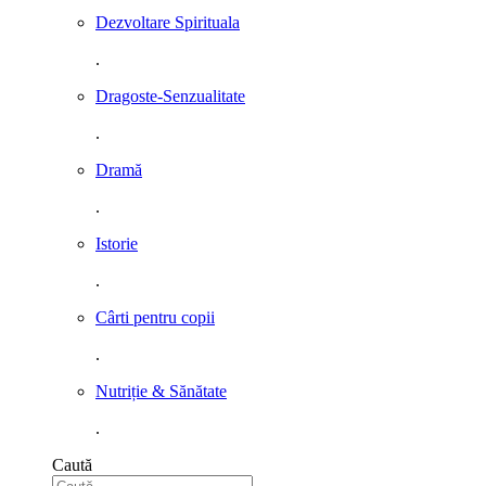
Dezvoltare Spirituala
.
Dragoste-Senzualitate
.
Dramă
.
Istorie
.
Cârti pentru copii
.
Nutriție & Sănătate
.
Caută