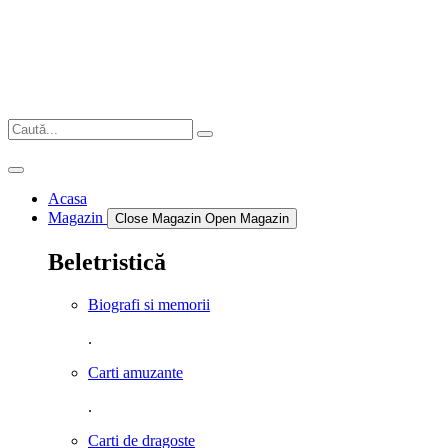
Sari
la
conținut
Acasa
Magazin
Close Magazin
Open Magazin
Beletristică
Biografi si memorii
.
Carti amuzante
.
Carti de dragoste