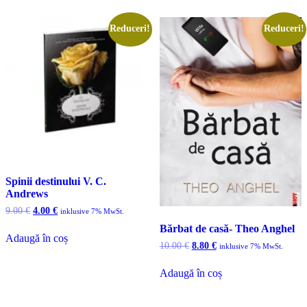
Reduceri!
Reduceri!
Spinii destinului V. C.
Andrews
Prețul
Prețul
9.00
€
4.00
€
inklusive 7% MwSt.
inițial
curent
Bărbat de casă- Theo Anghel
a
este:
Adaugă în coș
fost:
4.00 €.
Prețul
Prețul
10.00
€
8.80
€
inklusive 7% MwSt.
9.00 €.
inițial
curent
a
este:
Adaugă în coș
fost:
8.80 €.
10.00 €.