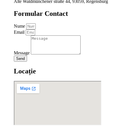
Alte Waldmünchener straße 44, 93059, Regensburg
Formular Contact
Nume
Email
Message
Send
Locație