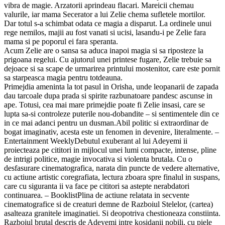
vibra de magie. Arzatorii aprindeau flacari. Mareicii chemau
valurile, iar mama Secerator a lui Zelie chema sufletele mortilor.
Dar totul s-a schimbat odata ce magia a disparut. La ordinele unui
rege nemilos, majii au fost vanati si ucisi, lasandu-i pe Zelie fara
mama si pe poporul ei fara speranta.
Acum Zelie are o sansa sa aduca inapoi magia si sa riposteze la
prigoana regelui. Cu ajutorul unei printese fugare, Zelie trebuie sa
dejoace si sa scape de urmarirea printului mostenitor, care este pornit
sa starpeasca magia pentru totdeauna.
Primejdia ameninta la tot pasul in Orisha, unde leopanarii de zapada
dau tarcoale dupa prada si spirite razbunatoare pandesc ascunse in
ape. Totusi, cea mai mare primejdie poate fi Zelie insasi, care se
lupta sa-si controleze puterile nou-dobandite – si sentimentele din ce
in ce mai adanci pentru un dusman.Abil politic si extraordinar de
bogat imaginativ, acesta este un fenomen in devenire, literalmente. –
Entertainment WeeklyDebutul exuberant al lui Adeyemi ii
proiecteaza pe cititori in mijlocul unei lumi compacte, intense, pline
de intrigi politice, magie invocativa si violenta brutala. Cu o
desfasurare cinematografica, narata din puncte de vedere alternative,
cu actiune artistic coregrafiata, lectura zboara spre finalul in suspans,
care cu siguranta ii va face pe cititori sa astepte nerabdatori
continuarea. – BooklistPlina de actiune relatata in secvente
cinematografice si de creaturi demne de Razboiul Stelelor, (cartea)
asalteaza granitele imaginatiei. Si deopotriva chestioneaza constiinta.
Razboiul brutal descris de Adeyemi intre kosidanii nobili, cu piele