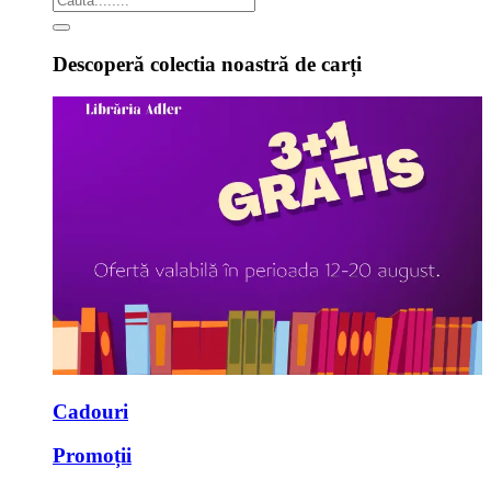
Descoperă colectia noastră de carți
Cadouri
Promoții