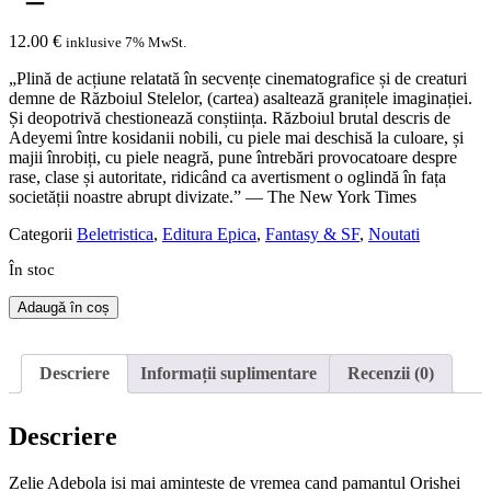
12.00
€
inklusive 7% MwSt.
„Plină de acțiune relatată în secvențe cinematografice și de creaturi
demne de Războiul Stelelor, (cartea) asaltează granițele imaginației.
Și deopotrivă chestionează conștiința. Războiul brutal descris de
Adeyemi între kosidanii nobili, cu piele mai deschisă la culoare, și
majii înrobiți, cu piele neagră, pune întrebări provocatoare despre
rase, clase și autoritate, ridicând ca avertisment o oglindă în fața
societății noastre abrupt divizate.” — The New York Times
Categorii
Beletristica
,
Editura Epica
,
Fantasy & SF
,
Noutati
În stoc
Cantitate
Adaugă în coș
Urmașii
de
sânge
Descriere
Informații suplimentare
Recenzii (0)
și
os
vol
Descriere
1_Zestrea
Orishei
Zelie Adebola isi mai aminteste de vremea cand pamantul Orishei