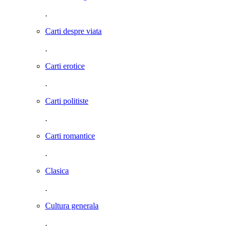
.
Carti despre viata
.
Carti erotice
.
Carti politiste
.
Carti romantice
.
Clasica
.
Cultura generala
.