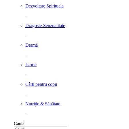
Dezvoltare Spirituala
.
Dragoste-Senzualitate
.
Dramă
.
Istorie
.
Cârti pentru copii
.
Nutriție & Sănătate
.
Caută