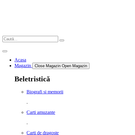
Sari
la
conținut
Acasa
Magazin
Close Magazin
Open Magazin
Beletristică
Biografi si memorii
.
Carti amuzante
.
Carti de dragoste