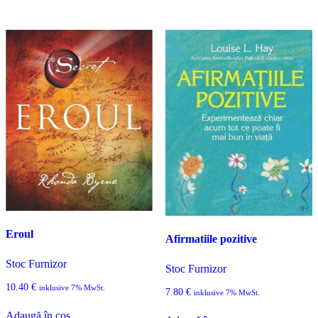
Eroul
Afirmatiile pozitive
Stoc Furnizor
Stoc Furnizor
10.40
€
inklusive 7% MwSt.
7.80
€
inklusive 7% MwSt.
Adaugă în coș