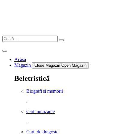
Sari
la
conținut
Acasa
Magazin
Close Magazin
Open Magazin
Beletristică
Biografi si memorii
.
Carti amuzante
.
Carti de dragoste