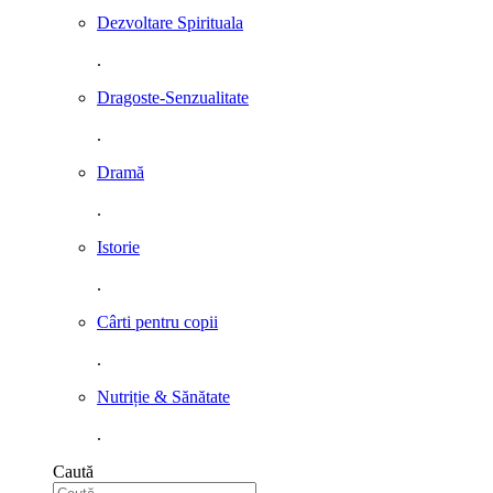
Dezvoltare Spirituala
.
Dragoste-Senzualitate
.
Dramă
.
Istorie
.
Cârti pentru copii
.
Nutriție & Sănătate
.
Caută