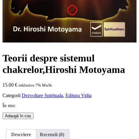
Teorii despre sistemul
chakrelor,Hiroshi Motoyama
15.00
€
inklusive 7% MwSt.
Categorii
Dezvoltare Spirituala
,
Editura Vidia
În stoc
Cantitate
Adaugă în coș
Teorii
despre
sistemul
Descriere
Recenzii (0)
chakrelor,Hiroshi