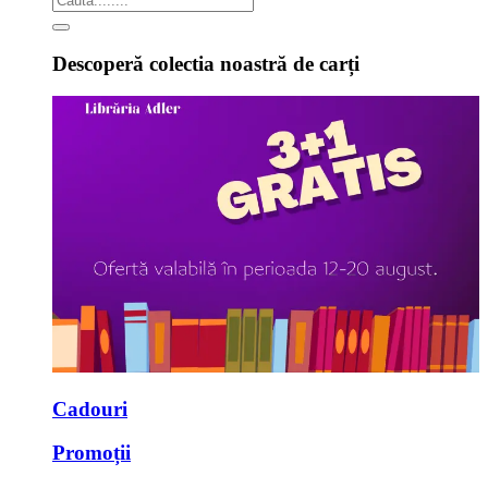
Descoperă colectia noastră de carți
Cadouri
Promoții