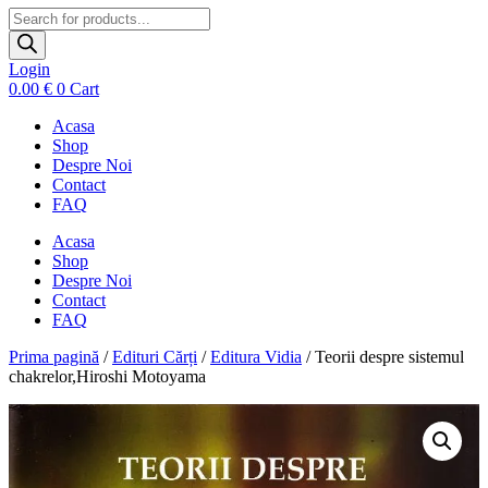
Products
search
Login
0.00
€
0
Cart
Acasa
Shop
Despre Noi
Contact
FAQ
Acasa
Shop
Despre Noi
Contact
FAQ
Prima pagină
/
Edituri Cărți
/
Editura Vidia
/ Teorii despre sistemul
chakrelor,Hiroshi Motoyama