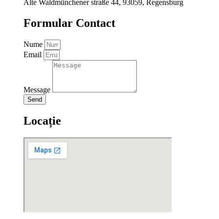
Alte Waldmünchener straße 44, 93059, Regensburg
Formular Contact
Nume
Email
Message
Send
Locație