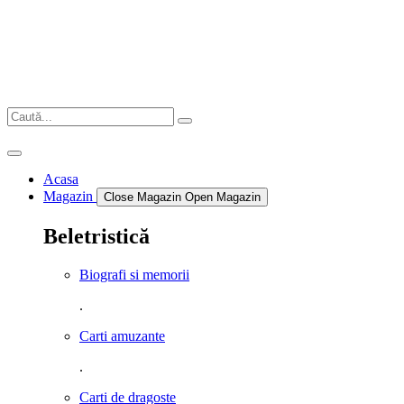
Sari
la
conținut
Acasa
Magazin
Close Magazin
Open Magazin
Beletristică
Biografi si memorii
.
Carti amuzante
.
Carti de dragoste