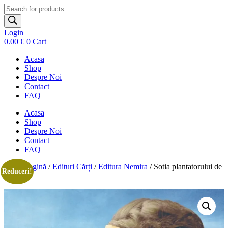
Products
search
Login
0.00
€
0
Cart
Acasa
Shop
Despre Noi
Contact
FAQ
Acasa
Shop
Despre Noi
Contact
FAQ
Prima pagină
/
Edituri Cărți
/
Editura Nemira
/ Sotia plantatorului de
Reduceri!
ceai