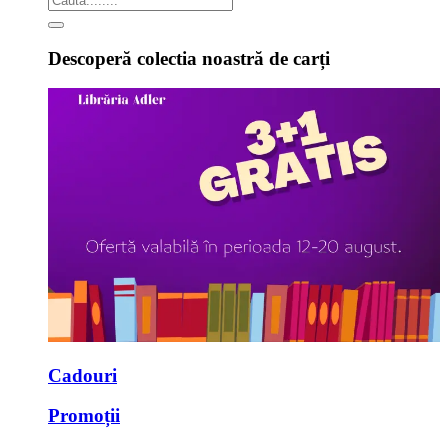
Descoperă colectia noastră de carți
Cadouri
Promoții