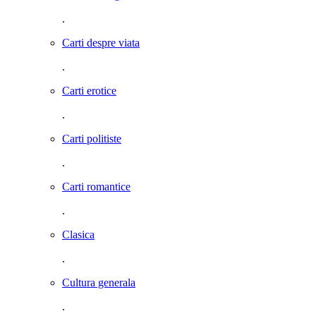
.
Carti despre viata
.
Carti erotice
.
Carti politiste
.
Carti romantice
.
Clasica
.
Cultura generala
.