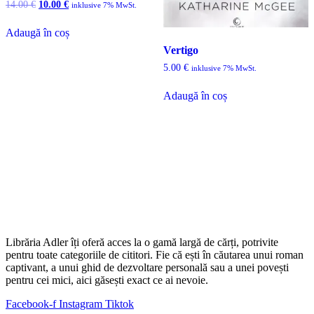
Prețul
Prețul
14.00
€
10.00
€
inklusive 7% MwSt.
inițial
curent
a
este:
Adaugă în coș
fost:
10.00 €.
14.00 €.
Vertigo
5.00
€
inklusive 7% MwSt.
Adaugă în coș
Librăria Adler îți oferă acces la o gamă largă de cărți, potrivite
pentru toate categoriile de cititori. Fie că ești în căutarea unui roman
captivant, a unui ghid de dezvoltare personală sau a unei povești
pentru cei mici, aici găsești exact ce ai nevoie.
Facebook-f
Instagram
Tiktok