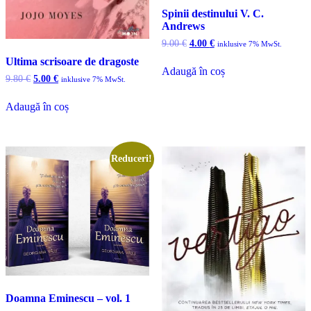
Spinii destinului V. C.
Andrews
Prețul
Prețul
9.00
€
4.00
€
inklusive 7% MwSt.
inițial
curent
Ultima scrisoare de dragoste
a
este:
Adaugă în coș
fost:
4.00 €.
Prețul
Prețul
9.80
€
5.00
€
inklusive 7% MwSt.
9.00 €.
inițial
curent
a
este:
Adaugă în coș
fost:
5.00 €.
9.80 €.
Reduceri!
Doamna Eminescu – vol. 1