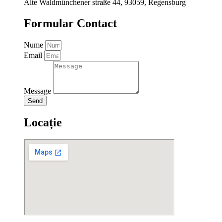
Alte Waldmünchener straße 44, 93059, Regensburg
Formular Contact
Nume
Email
Message
Send
Locație