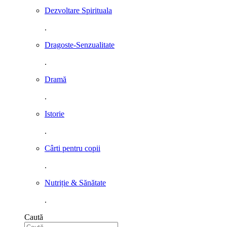
Dezvoltare Spirituala
.
Dragoste-Senzualitate
.
Dramă
.
Istorie
.
Cârti pentru copii
.
Nutriție & Sănătate
.
Caută