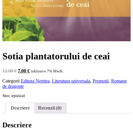
Sotia plantatorului de ceai
Prețul
Prețul
12.00
€
7.00
€
inklusive 7% MwSt.
inițial
curent
Categorii
Editura Nemira
,
Literatura universala
,
Promotii
,
Romane
a
este:
de dragoste
fost:
7.00 €.
12.00 €.
Stoc epuizat
Descriere
Recenzii (0)
Descriere