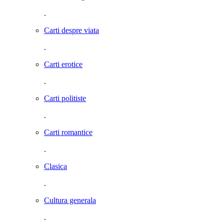
.
Carti despre viata
.
Carti erotice
.
Carti politiste
.
Carti romantice
.
Clasica
.
Cultura generala
.