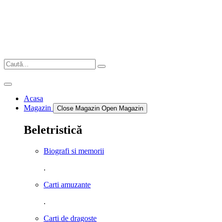
Sari
la
conținut
Acasa
Magazin
Close Magazin
Open Magazin
Beletristică
Biografi si memorii
.
Carti amuzante
.
Carti de dragoste