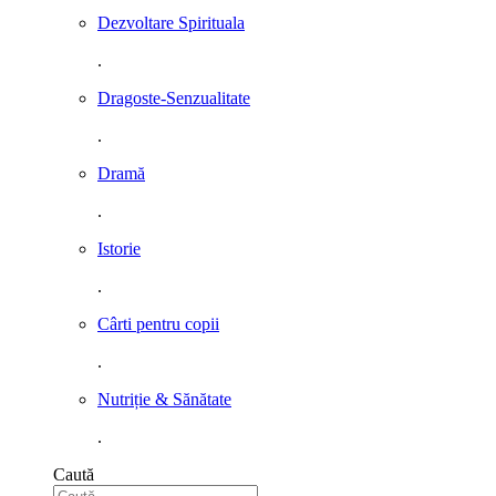
Dezvoltare Spirituala
.
Dragoste-Senzualitate
.
Dramă
.
Istorie
.
Cârti pentru copii
.
Nutriție & Sănătate
.
Caută