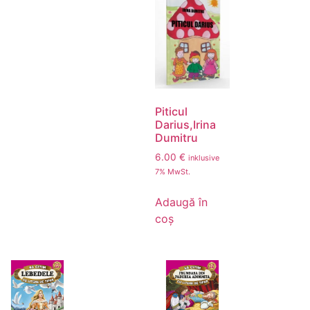
Piticul
Darius,Irina
Dumitru
6.00
€
inklusive
7% MwSt.
Adaugă în
coș