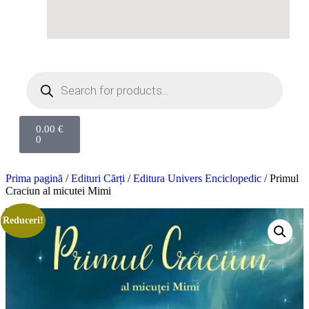
0.00
€
0
Prima pagină
/
Edituri Cărți
/
Editura Univers Enciclopedic
/ Primul
Craciun al micutei Mimi
Reduceri!