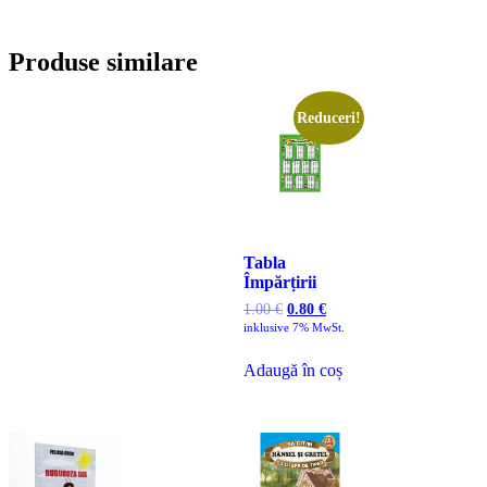
Produse similare
Reduceri!
Tabla
Împărțirii
1.00
€
0.80
€
inklusive 7% MwSt.
Adaugă în coș