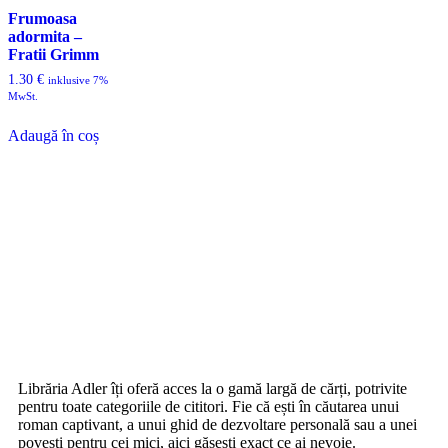
Frumoasa
adormita –
Fratii Grimm
1.30
€
inklusive 7%
MwSt.
Adaugă în coș
Librăria Adler îți oferă acces la o gamă largă de cărți, potrivite
pentru toate categoriile de cititori. Fie că ești în căutarea unui
roman captivant, a unui ghid de dezvoltare personală sau a unei
povești pentru cei mici, aici găsești exact ce ai nevoie.