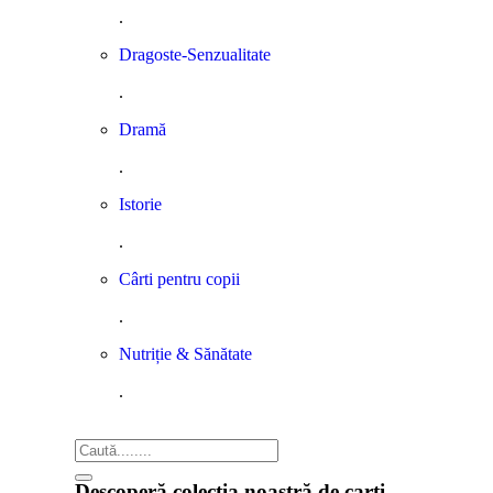
.
Dragoste-Senzualitate
.
Dramă
.
Istorie
.
Cârti pentru copii
.
Nutriție & Sănătate
.
Descoperă colectia noastră de carți