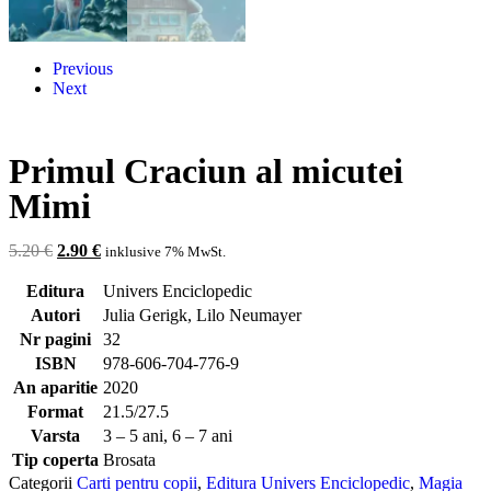
Previous
Next
Primul Craciun al micutei
Mimi
5.20
€
2.90
€
inklusive 7% MwSt.
Editura
Univers Enciclopedic
Autori
Julia Gerigk, Lilo Neumayer
Nr pagini
32
ISBN
978-606-704-776-9
An aparitie
2020
Format
21.5/27.5
Varsta
3 – 5 ani, 6 – 7 ani
Tip coperta
Brosata
Categorii
Carti pentru copii
,
Editura Univers Enciclopedic
,
Magia