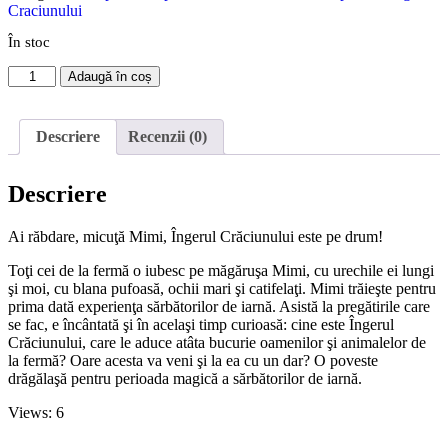
Craciunului
În stoc
Adaugă în coș
Descriere
Recenzii (0)
Descriere
Ai răbdare, micuţă Mimi, Îngerul Crăciunului este pe drum!
Toţi cei de la fermă o iubesc pe măgăruşa Mimi, cu urechile ei lungi
şi moi, cu blana pufoasă, ochii mari şi catifelaţi. Mimi trăieşte pentru
prima dată experienţa sărbătorilor de iarnă. Asistă la pregătirile care
se fac, e încântată şi în acelaşi timp curioasă: cine este Îngerul
Crăciunului, care le aduce atâta bucurie oamenilor şi animalelor de
la fermă? Oare acesta va veni şi la ea cu un dar? O poveste
drăgălaşă pentru perioada magică a sărbătorilor de iarnă.
Views: 6