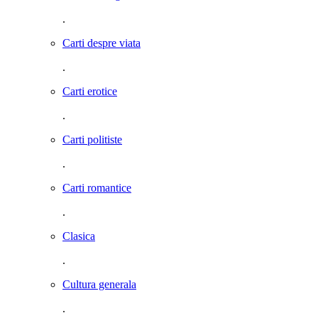
.
Carti despre viata
.
Carti erotice
.
Carti politiste
.
Carti romantice
.
Clasica
.
Cultura generala
.