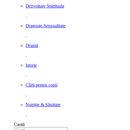
Dezvoltare Spirituala
.
Dragoste-Senzualitate
.
Dramă
.
Istorie
.
Cârti pentru copii
.
Nutriție & Sănătate
.
Caută