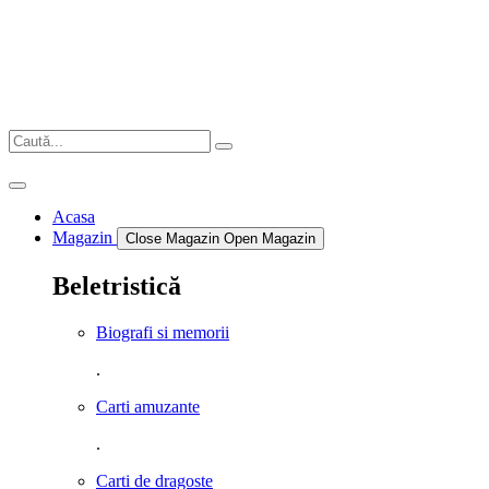
Sari
la
conținut
Acasa
Magazin
Close Magazin
Open Magazin
Beletristică
Biografi si memorii
.
Carti amuzante
.
Carti de dragoste