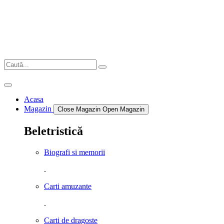
Sari
la
conținut
Acasa
Magazin
Close Magazin
Open Magazin
Beletristică
Biografi si memorii
.
Carti amuzante
.
Carti de dragoste