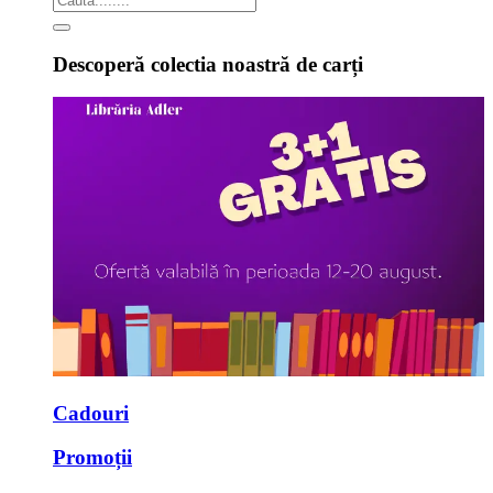
Descoperă colectia noastră de carți
Cadouri
Promoții