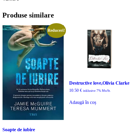
Produse similare
Reduceri!
Destructive love,Olivia Clarke
10.50
€
inklusive 7% MwSt.
Adaugă în coș
Soapte de iubire