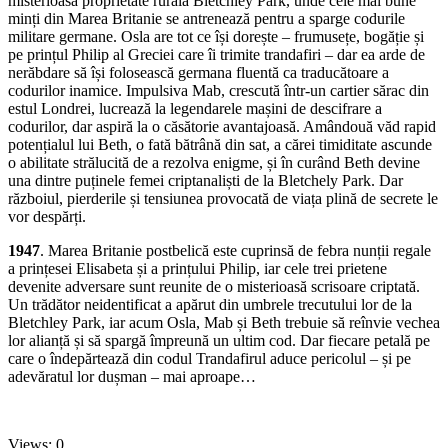
misterioasa proprietate rurală Bletchley Park, unde cele mai bune
minți din Marea Britanie se antrenează pentru a sparge codurile
militare germane. Osla are tot ce își dorește – frumusețe, bogăție și
pe prințul Philip al Greciei care îi trimite trandafiri – dar ea arde de
nerăbdare să își folosească germana fluentă ca traducătoare a
codurilor inamice. Impulsiva Mab, crescută într-un cartier sărac din
estul Londrei, lucrează la legendarele mașini de descifrare a
codurilor, dar aspiră la o căsătorie avantajoasă. Amândouă văd rapid
potențialul lui Beth, o fată bătrână din sat, a cărei timiditate ascunde
o abilitate strălucită de a rezolva enigme, și în curând Beth devine
una dintre puținele femei criptanaliști de la Bletchely Park. Dar
războiul, pierderile și tensiunea provocată de viața plină de secrete le
vor despărți.
1947
. Marea Britanie postbelică este cuprinsă de febra nunții regale
a prințesei Elisabeta și a prințului Philip, iar cele trei prietene
devenite adversare sunt reunite de o misterioasă scrisoare criptată.
Un trădător neidentificat a apărut din umbrele trecutului lor de la
Bletchley Park, iar acum Osla, Mab și Beth trebuie să reînvie vechea
lor alianță și să spargă împreună un ultim cod. Dar fiecare petală pe
care o îndepărtează din codul Trandafirul aduce pericolul – și pe
adevăratul lor dușman – mai aproape…
Views: 0