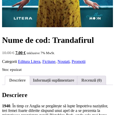
Nume de cod: Trandafirul
Prețul
Prețul
10.00
€
7.00
€
inklusive 7% MwSt.
inițial
curent
Categorii
Editura Litera
,
Fictiune
,
Noutati
,
Promotii
a
este:
fost:
7.00 €.
Stoc epuizat
10.00 €.
Descriere
Informații suplimentare
Recenzii (0)
Descriere
1940
. În timp ce Anglia se pregătește să lupte împotriva naziștilor,
trei femei foarte diferite răspund unui apel de a se prezenta la