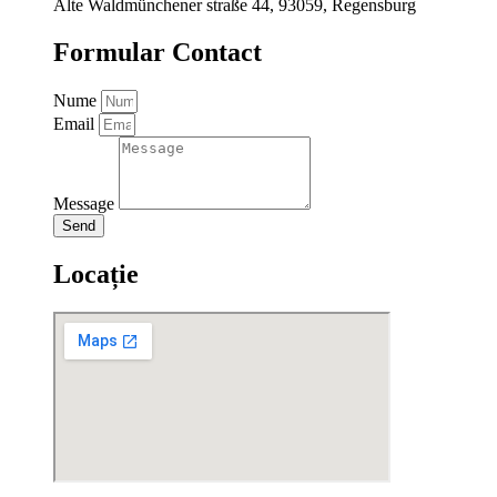
Alte Waldmünchener straße 44, 93059, Regensburg
Formular Contact
Nume
Email
Message
Send
Locație