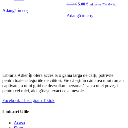
inițial
curent
Prețul
Prețul
9.50
€
5.00
€
inklusive 7% MwSt.
a
este:
inițial
curent
Adaugă în coș
fost:
5.00 €.
a
este:
Adaugă în coș
9.80 €.
fost:
5.00 €.
9.50 €.
Librăria Adler îți oferă acces la o gamă largă de cărți, potrivite
pentru toate categoriile de cititori. Fie că ești în căutarea unui roman
captivant, a unui ghid de dezvoltare personală sau a unei povești
pentru cei mici, aici găsești exact ce ai nevoie.
Facebook-f
Instagram
Tiktok
Link-uri Utile
Acasa
Shop