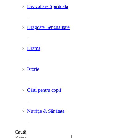
Dezvoltare Spirituala
.
Dragoste-Senzualitate
.
Dramă
.
Istorie
.
Cârti pentru copii
.
Nutriție & Sănătate
.
Caută