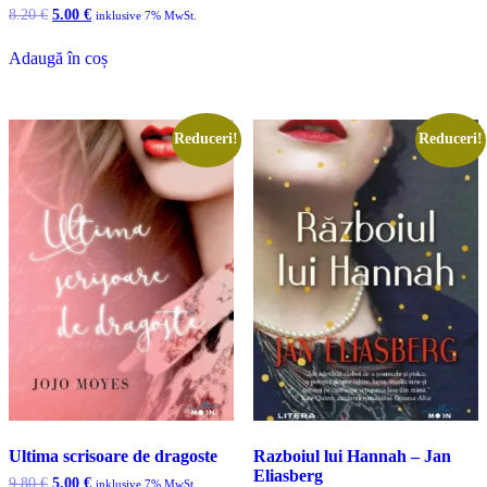
Prețul
Prețul
8.20
€
5.00
€
inklusive 7% MwSt.
inițial
curent
a
este:
Adaugă în coș
fost:
5.00 €.
8.20 €.
Reduceri!
Reduceri!
Ultima scrisoare de dragoste
Razboiul lui Hannah – Jan
Eliasberg
Prețul
Prețul
9.80
€
5.00
€
inklusive 7% MwSt.