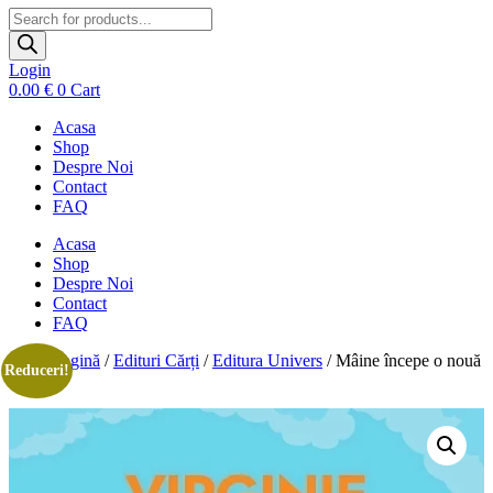
Products
search
Login
0.00
€
0
Cart
Acasa
Shop
Despre Noi
Contact
FAQ
Acasa
Shop
Despre Noi
Contact
FAQ
Prima pagină
/
Edituri Cărți
/
Editura Univers
/ Mâine începe o nouă
Reduceri!
viață