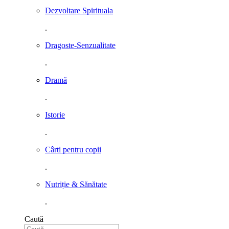
Dezvoltare Spirituala
.
Dragoste-Senzualitate
.
Dramă
.
Istorie
.
Cârti pentru copii
.
Nutriție & Sănătate
.
Caută