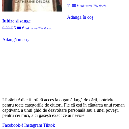
11.00
€
inklusive 7% MwSt.
Adaugă în coș
Iubire si sange
Prețul
Prețul
9.50
€
5.00
€
inklusive 7% MwSt.
inițial
curent
a
este:
Adaugă în coș
fost:
5.00 €.
9.50 €.
Librăria Adler îți oferă acces la o gamă largă de cărți, potrivite
pentru toate categoriile de cititori. Fie că ești în căutarea unui roman
captivant, a unui ghid de dezvoltare personală sau a unei povești
pentru cei mici, aici găsești exact ce ai nevoie.
Facebook-f
Instagram
Tiktok