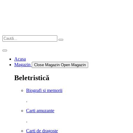
Sari
la
conținut
Acasa
Magazin
Close Magazin
Open Magazin
Beletristică
Biografi si memorii
.
Carti amuzante
.
Carti de dragoste