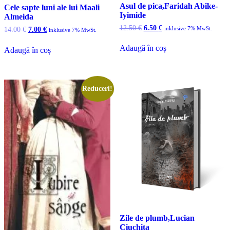
Asul de pica,Faridah Abike-
Cele sapte luni ale lui Maali
Iyimide
Almeida
Prețul
Prețul
12.50
€
6.50
€
inklusive 7% MwSt.
Prețul
Prețul
14.00
€
7.00
€
inklusive 7% MwSt.
inițial
curent
inițial
curent
a
este:
a
este:
Adaugă în coș
Adaugă în coș
fost:
6.50 €.
fost:
7.00 €.
12.50 €.
14.00 €.
Reduceri!
Zile de plumb,Lucian
Ciuchita