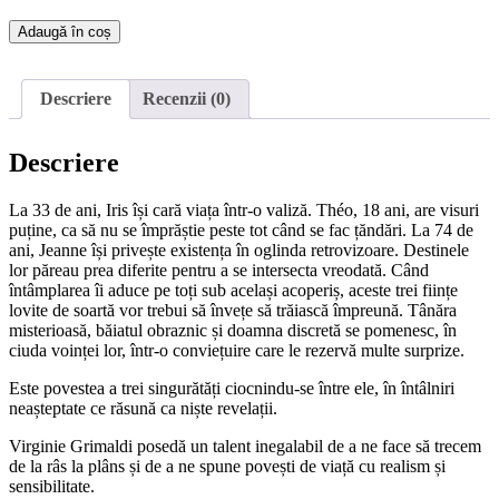
Cantitate
Adaugă în coș
Mâine
începe
o
Descriere
Recenzii (0)
nouă
viață
Descriere
La 33 de ani, Iris își cară viața într-o valiză. Théo, 18 ani, are visuri
puține, ca să nu se împrăștie peste tot când se fac țăndări. La 74 de
ani, Jeanne își privește existența în oglinda retrovizoare. Destinele
lor păreau prea diferite pentru a se intersecta vreodată. Când
întâmplarea îi aduce pe toți sub același acoperiș, aceste trei ființe
lovite de soartă vor trebui să învețe să trăiască împreună. Tânăra
misterioasă, băiatul obraznic și doamna discretă se pomenesc, în
ciuda voinței lor, într-o conviețuire care le rezervă multe surprize.
Este povestea a trei singurătăți ciocnindu-se între ele, în întâlniri
neașteptate ce răsună ca niște revelații.
Virginie Grimaldi posedă un talent inegalabil de a ne face să trecem
de la râs la plâns și de a ne spune povești de viață cu realism și
sensibilitate.