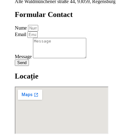
Alte Waldmünchener straße 44, 93059, Regensburg
Formular Contact
Nume
Email
Message
Send
Locație