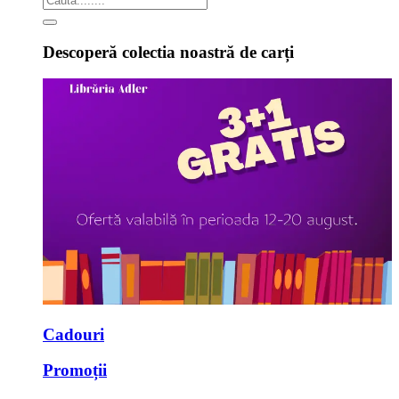
Descoperă colectia noastră de carți
Cadouri
Promoții