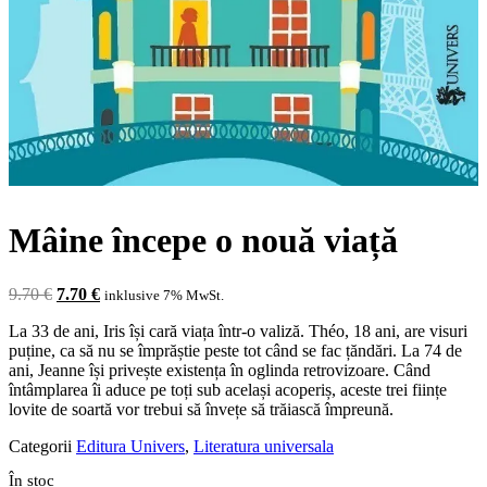
Mâine începe o nouă viață
Prețul
Prețul
9.70
€
7.70
€
inklusive 7% MwSt.
inițial
curent
La 33 de ani, Iris își cară viața într-o valiză. Théo, 18 ani, are visuri
a
este:
puține, ca să nu se împrăștie peste tot când se fac țăndări. La 74 de
fost:
7.70 €.
ani, Jeanne își privește existența în oglinda retrovizoare. Când
9.70 €.
întâmplarea îi aduce pe toți sub același acoperiș, aceste trei ființe
lovite de soartă vor trebui să învețe să trăiască împreună.
Categorii
Editura Univers
,
Literatura universala
În stoc