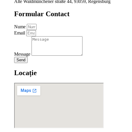
Alte Waldmünchener straße 44, 93059, Regensburg
Formular Contact
Nume
Email
Message
Send
Locație