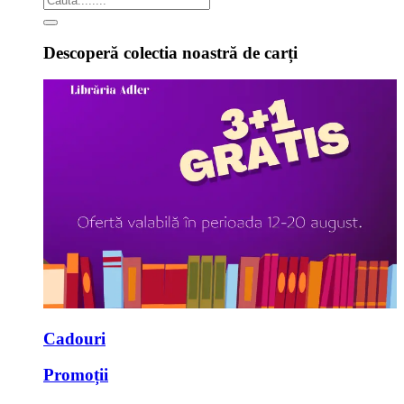
Descoperă colectia noastră de carți
Cadouri
Promoții