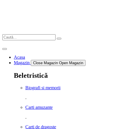
Sari
la
conținut
Acasa
Magazin
Close Magazin
Open Magazin
Beletristică
Biografi si memorii
.
Carti amuzante
.
Carti de dragoste