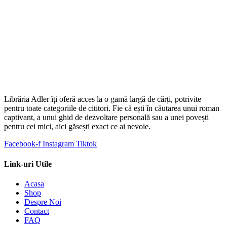
9.00 €.
Librăria Adler îți oferă acces la o gamă largă de cărți, potrivite
pentru toate categoriile de cititori. Fie că ești în căutarea unui roman
captivant, a unui ghid de dezvoltare personală sau a unei povești
pentru cei mici, aici găsești exact ce ai nevoie.
Facebook-f
Instagram
Tiktok
Link-uri Utile
Acasa
Shop
Despre Noi
Contact
FAQ