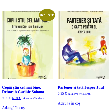
10.00 €.
Reduceri!
Copiii știu cel mai bine,
Partener si tată,Jesper Juul
Deborah Carlisle Solomo
6.95
€
inklusive 7% MwSt.
Prețul
Prețul
9.00
€
6.50
€
inklusive 7% MwSt.
inițial
curent
Adaugă în coș
a
este:
Adaugă în coș
fost:
6.50 €.