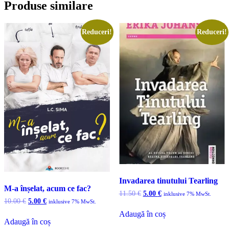
Produse similare
Reduceri!
Reduceri!
Invadarea tinutului Tearling
M-a înșelat, acum ce fac?
Prețul
Prețul
11.50
€
5.00
€
inklusive 7% MwSt.
Prețul
Prețul
inițial
curent
10.00
€
5.00
€
inklusive 7% MwSt.
inițial
curent
a
este:
Adaugă în coș
a
este:
fost:
5.00 €.
Adaugă în coș
fost:
5.00 €.
11.50 €.