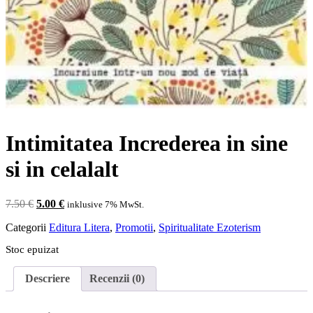
Intimitatea Increderea in sine
si in celalalt
Prețul
Prețul
7.50
€
5.00
€
inklusive 7% MwSt.
inițial
curent
Categorii
Editura Litera
,
Promotii
,
Spiritualitate Ezoterism
a
este:
fost:
5.00 €.
Stoc epuizat
7.50 €.
Descriere
Recenzii (0)