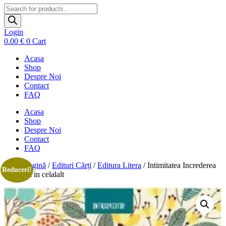
Products
search
Login
0.00
€
0
Cart
Acasa
Shop
Despre Noi
Contact
FAQ
Acasa
Shop
Despre Noi
Contact
FAQ
Prima pagină
/
Edituri Cărți
/
Editura Litera
/ Intimitatea Increderea
Reduceri!
in sine si in celalalt