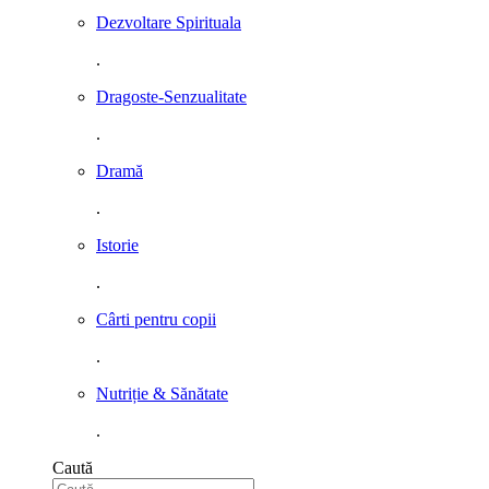
Dezvoltare Spirituala
.
Dragoste-Senzualitate
.
Dramă
.
Istorie
.
Cârti pentru copii
.
Nutriție & Sănătate
.
Caută