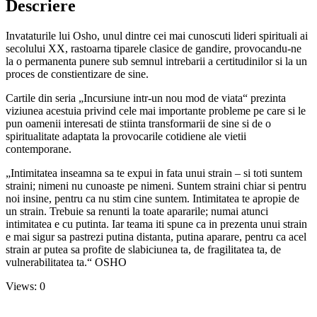
Descriere
Invataturile lui Osho, unul dintre cei mai cunoscuti lideri spirituali ai
secolului XX, rastoarna tiparele clasice de gandire, provocandu-ne
la o permanenta punere sub semnul intrebarii a certitudinilor si la un
proces de constientizare de sine.
Cartile din seria „Incursiune intr-un nou mod de viata“ prezinta
viziunea acestuia privind cele mai importante probleme pe care si le
pun oamenii interesati de stiinta transformarii de sine si de o
spiritualitate adaptata la provocarile cotidiene ale vietii
contemporane.
„Intimitatea inseamna sa te expui in fata unui strain – si toti suntem
straini; nimeni nu cunoaste pe nimeni. Suntem straini chiar si pentru
noi insine, pentru ca nu stim cine suntem. Intimitatea te apropie de
un strain. Trebuie sa renunti la toate apararile; numai atunci
intimitatea e cu putinta. Iar teama iti spune ca in prezenta unui strain
e mai sigur sa pastrezi putina distanta, putina aparare, pentru ca acel
strain ar putea sa profite de slabiciunea ta, de fragilitatea ta, de
vulnerabilitatea ta.“ OSHO
Views: 0