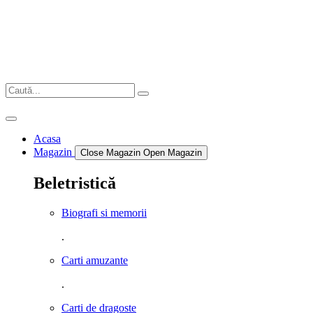
Sari
la
conținut
Acasa
Magazin
Close Magazin
Open Magazin
Beletristică
Biografi si memorii
.
Carti amuzante
.
Carti de dragoste