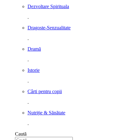
Dezvoltare Spirituala
.
Dragoste-Senzualitate
.
Dramă
.
Istorie
.
Cârti pentru copii
.
Nutriție & Sănătate
.
Caută