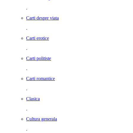
.
Carti despre viata
.
Carti erotice
.
Carti politiste
.
Carti romantice
.
Clasica
.
Cultura generala
.