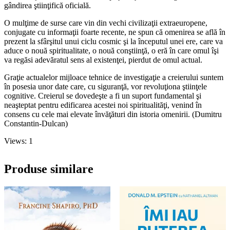
gândirea ştiinţifică oficială.
O mulţime de surse care vin din vechi civilizaţii extraeuropene,
conjugate cu informaţii foarte recente, ne spun că omenirea se află în
prezent la sfârşitul unui ciclu cosmic şi la începutul unei ere, care va
aduce o nouă spiritualitate, o nouă conştiinţă, o eră în care omul îşi
va regăsi adevăratul sens al existenţei, pierdut de omul actual.
Graţie actualelor mijloace tehnice de investigaţie a creierului suntem
în posesia unor date care, cu siguranţă, vor revoluţiona ştiinţele
cognitive. Creierul se dovedeşte a fi un suport fundamental şi
neaşteptat pentru edificarea acestei noi spiritualităţi, venind în
consens cu cele mai elevate învăţături din istoria omenirii. (Dumitru
Constantin-Dulcan)
Views: 1
Produse similare