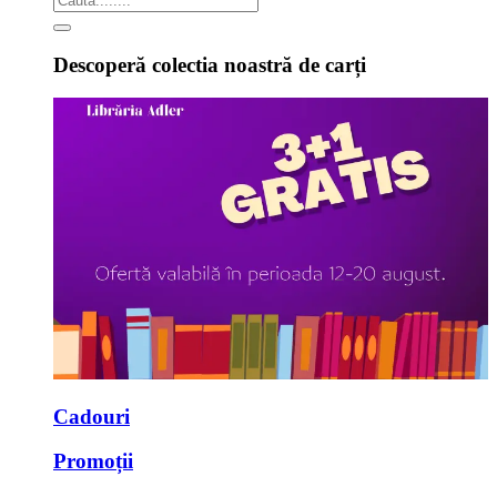
Descoperă colectia noastră de carți
Cadouri
Promoții