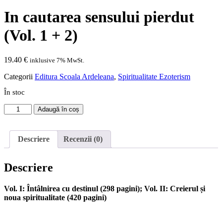
In cautarea sensului pierdut
(Vol. 1 + 2)
19.40
€
inklusive 7% MwSt.
Categorii
Editura Scoala Ardeleana
,
Spiritualitate Ezoterism
În stoc
Cantitate
Adaugă în coș
In
cautarea
sensului
Descriere
Recenzii (0)
pierdut
(Vol.
1
Descriere
+
2)
Vol. I: Întâlnirea cu destinul (298 pagini); Vol. II: Creierul și
noua spiritualitate (420 pagini)