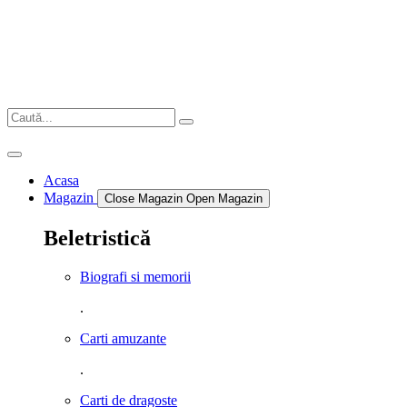
Sari
la
conținut
Acasa
Magazin
Close Magazin
Open Magazin
Beletristică
Biografi si memorii
.
Carti amuzante
.
Carti de dragoste