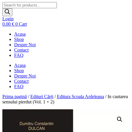
Products
search
Login
0.00
€
0
Cart
Acasa
Shop
Despre Noi
Contact
FAQ
Acasa
Shop
Despre Noi
Contact
FAQ
Prima pagină
/
Edituri Cărți
/
Editura Scoala Ardeleana
/ In cautarea
sensului pierdut (Vol. 1 + 2)