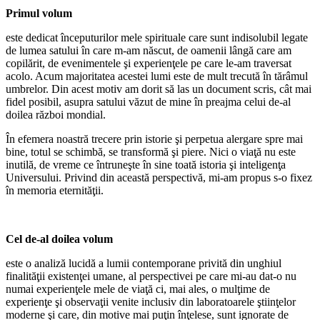
Primul volum
este dedicat începuturilor mele spirituale care sunt indisolubil legate
de lumea satului în care m-am născut, de oamenii lângă care am
copilărit, de evenimentele şi experienţele pe care le-am traversat
acolo. Acum majoritatea acestei lumi este de mult trecută în tărâmul
umbrelor. Din acest motiv am dorit să las un document scris, cât mai
fidel posibil, asupra satului văzut de mine în preajma celui de-al
doilea război mondial.
În efemera noastră trecere prin istorie şi perpetua alergare spre mai
bine, totul se schimbă, se transformă şi piere. Nici o viaţă nu este
inutilă, de vreme ce întruneşte în sine toată istoria şi inteligenţa
Universului. Privind din această perspectivă, mi-am propus s-o fixez
în memoria eternităţii.
Cel de-al doilea volum
este o analiză lucidă a lumii contemporane privită din unghiul
finalităţii existenţei uma­ne, al perspectivei pe care mi-au dat-o nu
numai experien­ţele mele de viaţă ci, mai ales, o mulţime de
experienţe şi observaţii venite inclusiv din laboratoarele ştiinţelor
moderne şi care, din motive mai puţin înţelese, sunt ignorate de