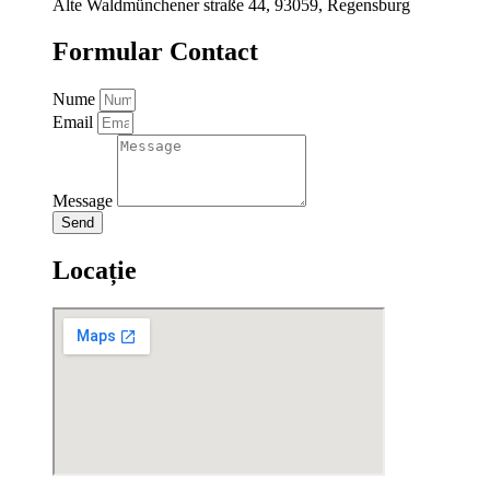
Alte Waldmünchener straße 44, 93059, Regensburg
Formular Contact
Nume
Email
Message
Send
Locație