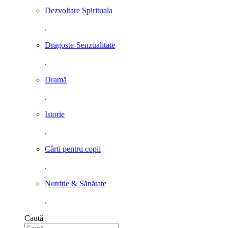
Dezvoltare Spirituala
.
Dragoste-Senzualitate
.
Dramă
.
Istorie
.
Cârti pentru copii
.
Nutriție & Sănătate
.
Caută