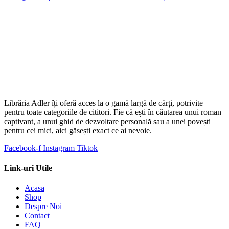
Librăria Adler îți oferă acces la o gamă largă de cărți, potrivite
pentru toate categoriile de cititori. Fie că ești în căutarea unui roman
captivant, a unui ghid de dezvoltare personală sau a unei povești
pentru cei mici, aici găsești exact ce ai nevoie.
Facebook-f
Instagram
Tiktok
Link-uri Utile
Acasa
Shop
Despre Noi
Contact
FAQ