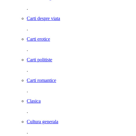
.
Carti despre viata
.
Carti erotice
.
Carti politiste
.
Carti romantice
.
Clasica
.
Cultura generala
.