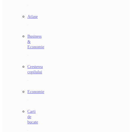
.
Atlase
.
Business
&
Economie
.
Cresterea
copilului
.
Economie
.
Carti
de
bucate
.