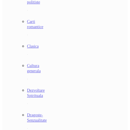
politiste
.
Carti
romantice
.
Clasica
.
Cultura
generala
.
Dezvoltare
Spirituala
.
Dragoste-
Senzualitate
.