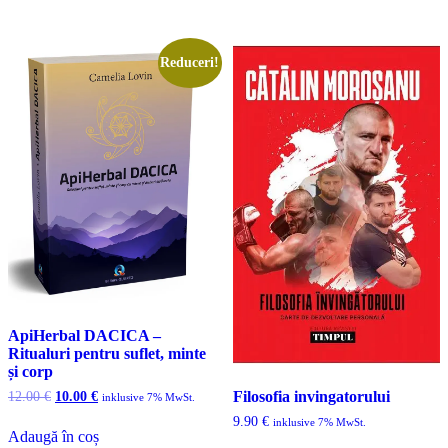
9.80 €.
Reduceri!
ApiHerbal DACICA –
Ritualuri pentru suflet, minte
și corp
Prețul
Prețul
Filosofia invingatorului
12.00
€
10.00
€
inklusive 7% MwSt.
inițial
curent
9.90
€
inklusive 7% MwSt.
a
este:
Adaugă în coș
fost:
10.00 €.