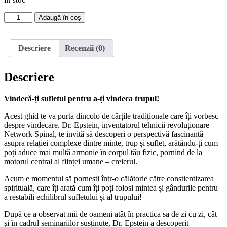
În stoc
Cantitate
Adaugă în coș
Imi
iau
puterea
Descriere
Recenzii (0)
inapoi
.Cele
12
Descriere
etape
ale
vindecării
Vindecă-ți sufletul pentru a-ți vindeca trupul!
Acest ghid te va purta dincolo de cărțile tradiționale care îți vorbesc
despre vindecare. Dr. Epstein, inventatorul tehnicii revoluționare
Network Spinal, te invită să descoperi o perspectivă fascinantă
asupra relației complexe dintre minte, trup și suflet, arătându-ți cum
poți aduce mai multă armonie în corpul tău fizic, pornind de la
motorul central al ființei umane – creierul.
Acum e momentul să pornești într-o călătorie către conștientizarea
spirituală, care îți arată cum îți poți folosi mintea și gândurile pentru
a restabili echilibrul sufletului și al trupului!
După ce a observat mii de oameni atât în practica sa de zi cu zi, cât
și în cadrul seminariilor susținute, Dr. Epstein a descoperit