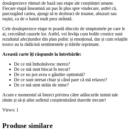
douăsprezece ritmuri de bază sau etape ale conștiinței umane.
Fiecare etapă înseamnă un pas în plus spre vindecare, astfel că,
parcurgând cartea, ajungi să te dezbraci de traume, abuzuri sau
rușini, ca de o haină mult prea strâmtă.
Cele douăsprezece etape te poartă dincolo de simptomele pe care le
ai, cercetând cauzele lor. Astfel, vei învăța cum bolile cronice sunt
rezultatul afecțiunilor din plan psihic și emoțional, dar și cum relațiile
toxice au la rădăcină sentimentele și trăirile reprimate.
Această carte îți răspunde la întrebările:
De ce mă îmbolnăvesc mereu?
De ce mă simt blocat în trecut?
De ce nu pot avea o gândire optimistă?
De ce sunt stresat chiar și când pare că mă relaxez?
De ce mă simt străin de mine?
Acum e momentul să întorci privirea către adâncurile inimii tale
rănite și să-ți alini sufletul conștientizând durerile trecute!
Views: 1
Produse similare