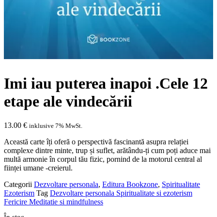
Imi iau puterea inapoi .Cele 12
etape ale vindecării
13.00
€
inklusive 7% MwSt.
Această carte îți oferă o perspectivă fascinantă asupra relației
complexe dintre minte, trup și suflet, arătându-ți cum poți aduce mai
multă armonie în corpul tău fizic, pornind de la motorul central al
ființei umane -creierul.
Categorii
Dezvoltare personala
,
Editura Bookzone
,
Spiritualitate
Ezoterism
Tag
Dezvoltare personala Spiritualitate si ezoterism
Fericire Meditatie si mindfulness