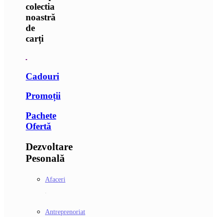
colectia
noastră
de
carți
Cadouri
Promoții
Pachete
Ofertă
Dezvoltare
Pesonală
Afaceri
.
Antreprenoriat