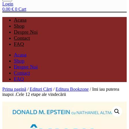
Login
0.00
€
0
Cart
Acasa
Shop
Despre Noi
Contact
FAQ
Acasa
Shop
Despre Noi
Contact
FAQ
Prima pagină
/
Edituri Cărți
/
Editura Bookzone
/ Imi iau puterea
inapoi .Cele 12 etape ale vindecării