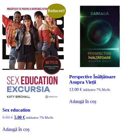
Reduceri!
Perspective Înălțătoare
Asupra Vieții
13.00
€
inklusive 7% MwSt.
Adaugă în coș
Sex education
Prețul
Prețul
9.80
€
5.00
€
inklusive 7% MwSt.
inițial
curent
a
este:
Adaugă în coș
fost:
5.00 €.