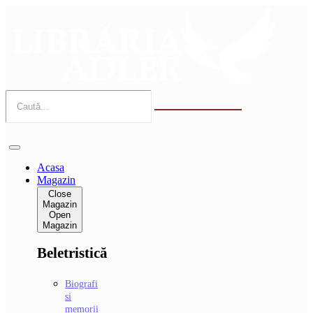
Sari
la
conținut
Acasa
Magazin
Close
Magazin
Open
Magazin
Beletristică
Biografi
si
memorii