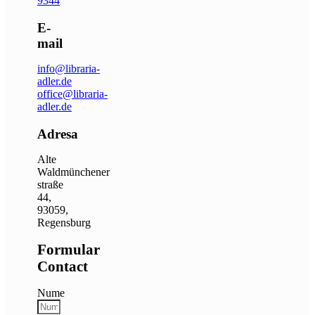
9344
E-
mail
info@libraria-
adler.de
office@libraria-
adler.de
Adresa
Alte
Waldmünchener
straße
44,
93059,
Regensburg
Formular
Contact
Nume