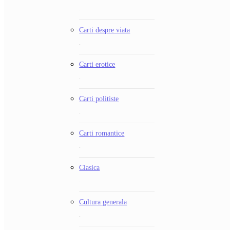
.
Carti despre viata
.
Carti erotice
.
Carti politiste
.
Carti romantice
.
Clasica
.
Cultura generala
.