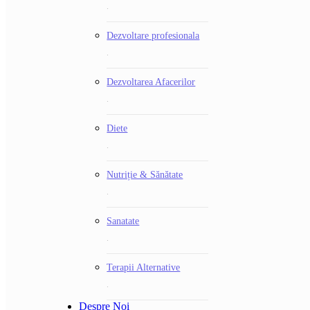
.
Dezvoltare profesionala
.
Dezvoltarea Afacerilor
.
Diete
.
Nutriție & Sănătate
.
Sanatate
.
Terapii Alternative
.
Despre Noi