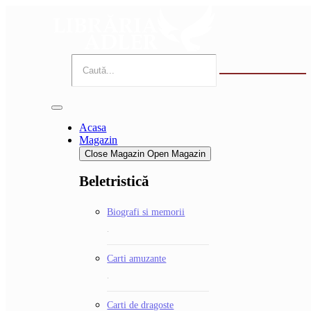
Sari
la
conținut
Acasa
Magazin
Close Magazin
Open Magazin
Beletristică
Biografi si memorii
.
Carti amuzante
.
Carti de dragoste