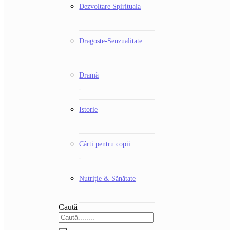
Dezvoltare Spirituala
.
Dragoste-Senzualitate
.
Dramă
.
Istorie
.
Cârti pentru copii
.
Nutriție & Sănătate
.
Caută