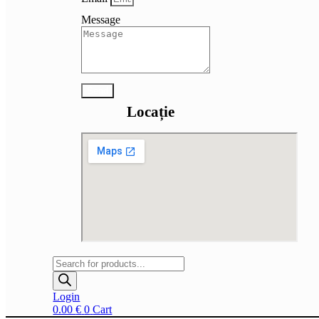
Message
Send
Locație
Products
search
Login
0.00
€
0
Cart