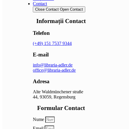
Contact
Close Contact
Open Contact
Informații Contact
Telefon
(+49) 151 7537 9344
E-mail
info@libraria-adler.de
office@libraria-adler.de
Adresa
Alte Waldmünchener straße
44, 93059, Regensburg
Formular Contact
Nume
Email