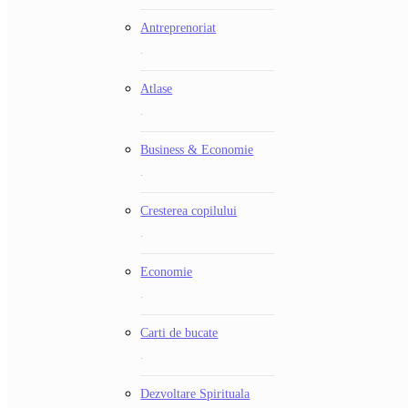
Antreprenoriat
.
Atlase
.
Business & Economie
.
Cresterea copilului
.
Economie
.
Carti de bucate
.
Dezvoltare Spirituala