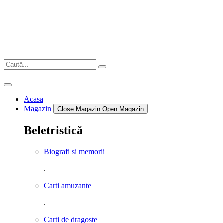
Sari
la
conținut
Acasa
Magazin
Close Magazin
Open Magazin
Beletristică
Biografi si memorii
.
Carti amuzante
.
Carti de dragoste