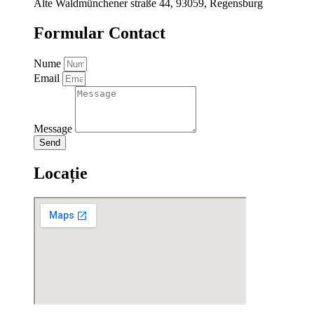
Alte Waldmünchener straße 44, 93059, Regensburg
Formular Contact
Nume
Email
Message
Send
Locație