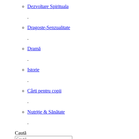
Dezvoltare Spirituala
.
Dragoste-Senzualitate
.
Dramă
.
Istorie
.
Cârti pentru copii
.
Nutriție & Sănătate
.
Caută