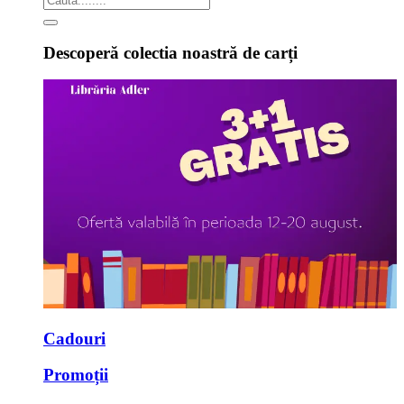
Descoperă colectia noastră de carți
Cadouri
Promoții