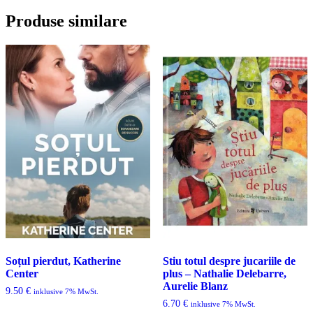
Produse similare
Soțul pierdut, Katherine
Stiu totul despre jucariile de
Center
plus – Nathalie Delebarre,
Aurelie Blanz
9.50
€
inklusive 7% MwSt.
6.70
€
inklusive 7% MwSt.