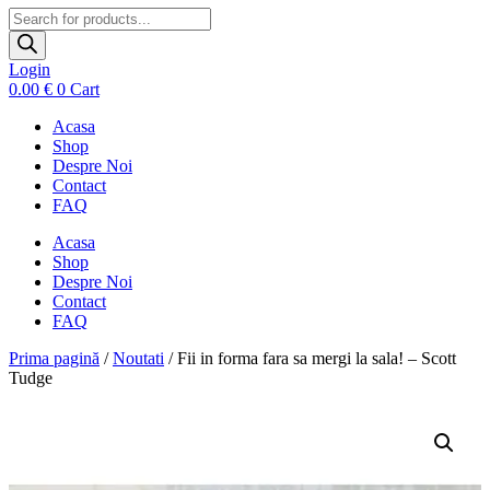
Products
search
Login
0.00
€
0
Cart
Acasa
Shop
Despre Noi
Contact
FAQ
Acasa
Shop
Despre Noi
Contact
FAQ
Prima pagină
/
Noutati
/ Fii in forma fara sa mergi la sala! – Scott
Tudge