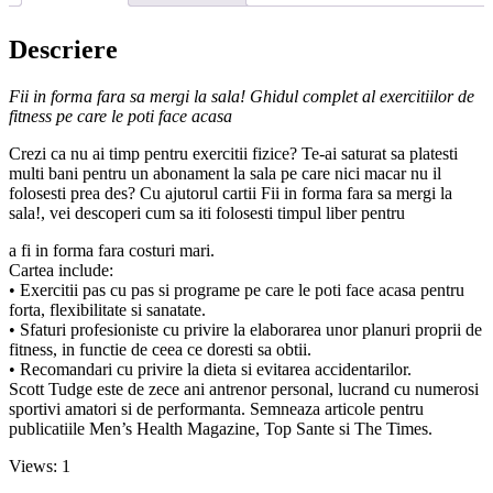
sa
mergi
Descriere
la
sala!
-
Fii in forma fara sa mergi la sala! Ghidul complet al exercitiilor de
Scott
fitness pe care le poti face acasa
Tudge
Crezi ca nu ai timp pentru exercitii fizice? Te-ai saturat sa platesti
multi bani pentru un abonament la sala pe care nici macar nu il
folosesti prea des? Cu ajutorul cartii Fii in forma fara sa mergi la
sala!, vei descoperi cum sa iti folosesti timpul liber pentru
a fi in forma fara costuri mari.
Cartea include:
• Exercitii pas cu pas si programe pe care le poti face acasa pentru
forta, flexibilitate si sanatate.
• Sfaturi profesioniste cu privire la elaborarea unor planuri proprii de
fitness, in functie de ceea ce doresti sa obtii.
• Recomandari cu privire la dieta si evitarea accidentarilor.
Scott Tudge este de zece ani antrenor personal, lucrand cu numerosi
sportivi amatori si de performanta. Semneaza articole pentru
publicatiile Men’s Health Magazine, Top Sante si The Times.
Views: 1