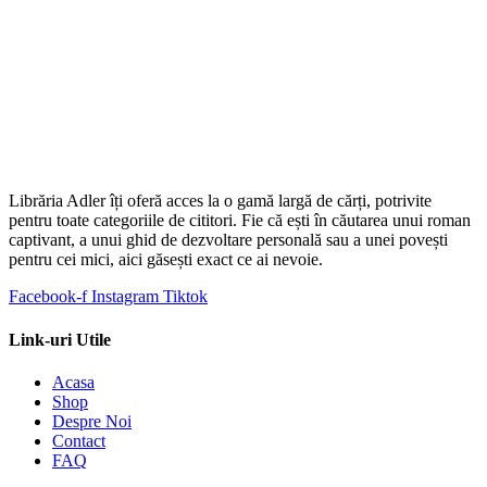
Librăria Adler îți oferă acces la o gamă largă de cărți, potrivite
pentru toate categoriile de cititori. Fie că ești în căutarea unui roman
captivant, a unui ghid de dezvoltare personală sau a unei povești
pentru cei mici, aici găsești exact ce ai nevoie.
Facebook-f
Instagram
Tiktok
Link-uri Utile
Acasa
Shop
Despre Noi
Contact
FAQ