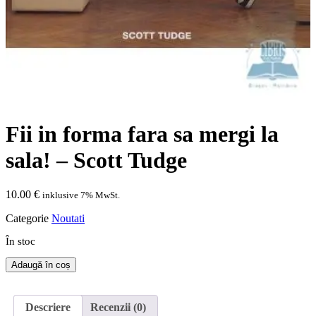
Fii in forma fara sa mergi la
sala! – Scott Tudge
10.00
€
inklusive 7% MwSt.
Categorie
Noutati
În stoc
Cantitate
Adaugă în coș
Fii
in
forma
Descriere
Recenzii (0)
fara