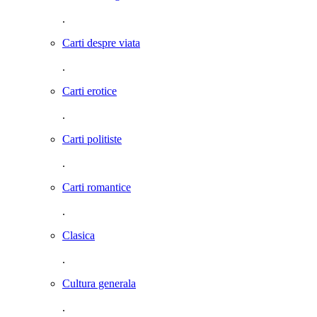
.
Carti despre viata
.
Carti erotice
.
Carti politiste
.
Carti romantice
.
Clasica
.
Cultura generala
.