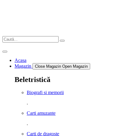
Sari
la
conținut
Acasa
Magazin
Close Magazin
Open Magazin
Beletristică
Biografi si memorii
.
Carti amuzante
.
Carti de dragoste