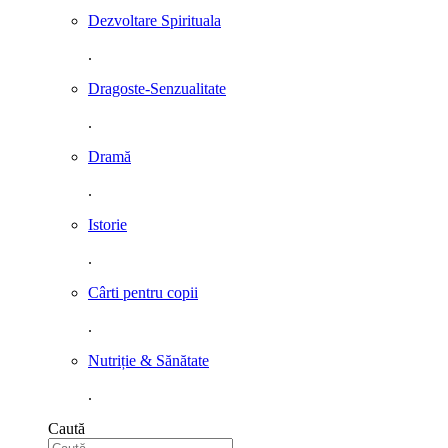
Dezvoltare Spirituala
.
Dragoste-Senzualitate
.
Dramă
.
Istorie
.
Cârti pentru copii
.
Nutriție & Sănătate
.
Caută