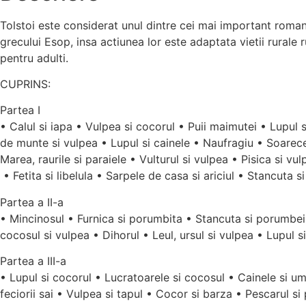
Tolstoi este considerat unul dintre cei mai important romancie
grecului Esop, insa actiunea lor este adaptata vietii rurale r
pentru adulti.
CUPRINS:
Partea I
• Calul si iapa • Vulpea si cocorul • Puii maimutei • Lupul 
de munte si vulpea • Lupul si cainele • Naufragiu • Soarece
Marea, raurile si paraiele • Vulturul si vulpea • Pisica si v
• Fetita si libelula • Sarpele de casa si ariciul • Stancuta si
Partea a II-a
• Mincinosul • Furnica si porumbita • Stancuta si porumbeii 
cocosul si vulpea • Dihorul • Leul, ursul si vulpea • Lupul si
Partea a III-a
• Lupul si cocorul • Lucratoarele si cocosul • Cainele si umb
feciorii sai • Vulpea si tapul • Cocor si barza • Pescarul si p