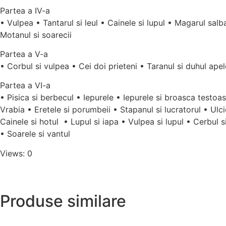
Partea a IV-a
• Vulpea • Tantarul si leul • Cainele si lupul • Magarul salb
Motanul si soarecii
Partea a V-a
• Corbul si vulpea • Cei doi prieteni • Taranul si duhul apelo
Partea a VI-a
• Pisica si berbecul • Iepurele • Iepurele si broasca testoasa
Vrabia • Eretele si porumbeii • Stapanul si lucratorul • Ulci
Cainele si hotul • Lupul si iapa • Vulpea si lupul • Cerbul 
• Soarele si vantul
Views: 0
Produse similare