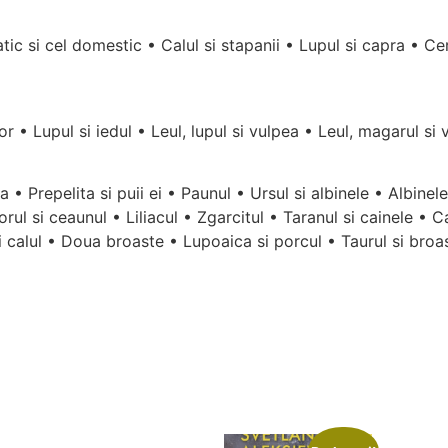
atic si cel domestic • Calul si stapanii • Lupul si capra • Ce
r • Lupul si iedul • Leul, lupul si vulpea • Leul, magarul si 
 • Prepelita si puii ei • Paunul • Ursul si albinele • Albinele
orul si ceaunul • Liliacul • Zgarcitul • Taranul si cainele • 
si calul • Doua broaste • Lupoaica si porcul • Taurul si bro