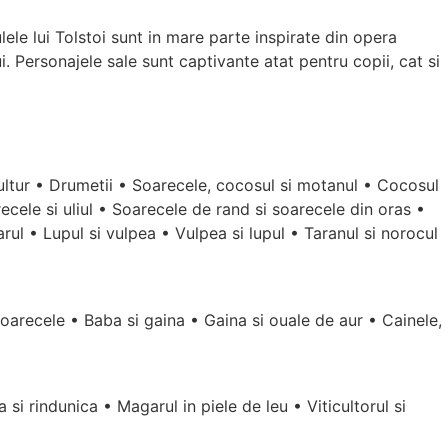
lele lui Tolstoi sunt in mare parte inspirate din opera
ui. Personajele sale sunt captivante atat pentru copii, cat si
 vultur • Drumetii • Soarecele, cocosul si motanul • Cocosul
cele si uliul • Soarecele de rand si soarecele din oras •
arul • Lupul si vulpea • Vulpea si lupul • Taranul si norocul
soarecele • Baba si gaina • Gaina si ouale de aur • Cainele,
si rindunica • Magarul in piele de leu • Viticultorul si