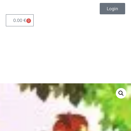
Login
0.00
€
0