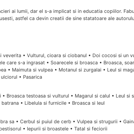
ri ai lumii, dar el s-a implicat si in educatia copiilor. Fabu
usesti, astfel ca devin creatii de sine statatoare ale autorul
si veverita • Vulturul, cioara si ciobanul • Doi cocosi si un
le care s-a ingrasat • Soarecele si broasca • Broasca, soare
ulpea • Maimuta si vulpea • Motanul si zurgalai • Leul si mag
 ulciorul • Pasarica
• Broasca testoasa si vulturul • Magarul si calul • Leul si 
 batrana • Libelula si furnicile • Broasca si leul
ra sa • Cerbul si puiul de cerb • Vulpea si strugurii • Gaina 
estisorul • Iepurii si broastele • Tatal si feciorii