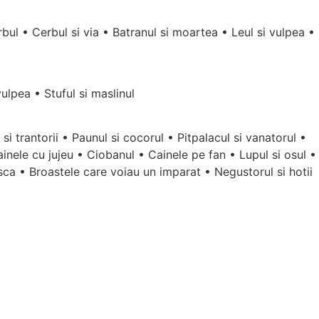
rbul • Cerbul si via • Batranul si moartea • Leul si vulpea •
vulpea • Stuful si maslinul
 si trantorii • Paunul si cocorul • Pitpalacul si vanatorul •
Cainele cu jujeu • Ciobanul • Cainele pe fan • Lupul si osul •
asca • Broastele care voiau un imparat • Negustorul si hotii