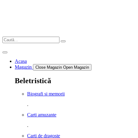
Sari
la
conținut
Acasa
Magazin
Close Magazin
Open Magazin
Beletristică
Biografi si memorii
.
Carti amuzante
.
Carti de dragoste