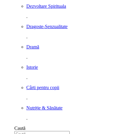
Dezvoltare Spirituala
.
Dragoste-Senzualitate
.
Dramă
.
Istorie
.
Cârti pentru copii
.
Nutriție & Sănătate
.
Caută