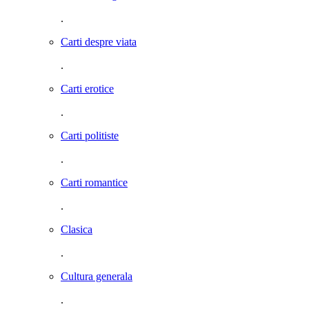
.
Carti despre viata
.
Carti erotice
.
Carti politiste
.
Carti romantice
.
Clasica
.
Cultura generala
.