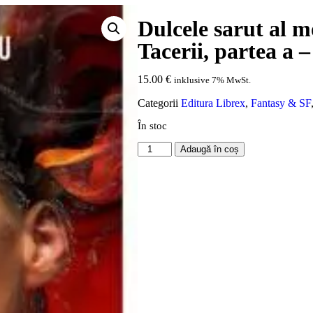
Dulcele sarut al m
Tacerii, partea a –
15.00
€
inklusive 7% MwSt.
Categorii
Editura Librex
,
Fantasy & SF
În stoc
Adaugă în coș