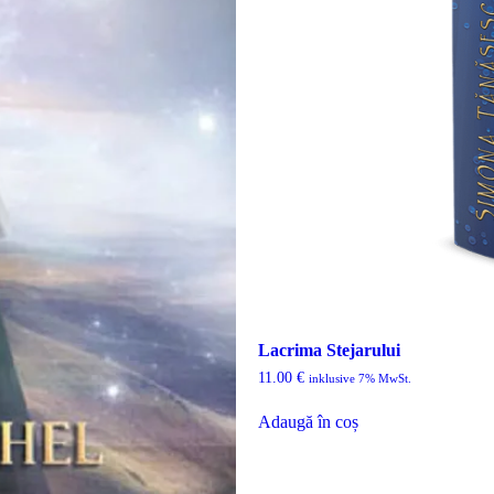
Lacrima Stejarului
11.00
€
inklusive 7% MwSt.
Adaugă în coș