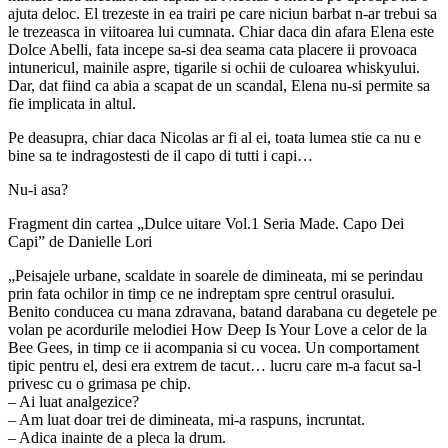
ajuta deloc. El trezeste in ea trairi pe care niciun barbat n-ar trebui sa
le trezeasca in viitoarea lui cumnata. Chiar daca din afara Elena este
Dolce Abelli, fata incepe sa-si dea seama cata placere ii provoaca
intunericul, mainile aspre, tigarile si ochii de culoarea whiskyului.
Dar, dat fiind ca abia a scapat de un scandal, Elena nu-si permite sa
fie implicata in altul.
Pe deasupra, chiar daca Nicolas ar fi al ei, toata lumea stie ca nu e
bine sa te indragostesti de il capo di tutti i capi…
Nu-i asa?
Fragment din cartea „Dulce uitare Vol.1 Seria Made. Capo Dei
Capi” de Danielle Lori
„Peisajele urbane, scaldate in soarele de dimineata, mi se perindau
prin fata ochilor in timp ce ne indreptam spre centrul orasului.
Benito conducea cu mana zdravana, batand darabana cu degetele pe
volan pe acordurile melodiei How Deep Is Your Love a celor de la
Bee Gees, in timp ce ii acompania si cu vocea. Un comportament
tipic pentru el, desi era extrem de tacut… lucru care m-a facut sa-l
privesc cu o grimasa pe chip.
– Ai luat analgezice?
– Am luat doar trei de dimineata, mi-a raspuns, incruntat.
– Adica inainte de a pleca la drum.