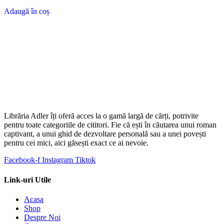
a
este:
Adaugă în coș
fost:
5.00 €.
9.50 €.
Librăria Adler îți oferă acces la o gamă largă de cărți, potrivite
pentru toate categoriile de cititori. Fie că ești în căutarea unui roman
captivant, a unui ghid de dezvoltare personală sau a unei povești
pentru cei mici, aici găsești exact ce ai nevoie.
Facebook-f
Instagram
Tiktok
Link-uri Utile
Acasa
Shop
Despre Noi