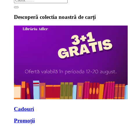
Descoperă colectia noastră de carți
Cadouri
Promoții