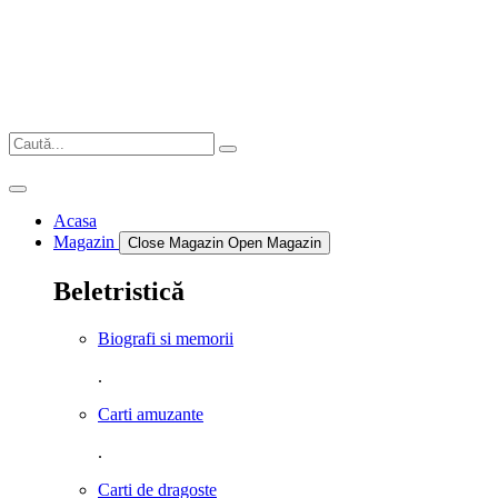
Sari
la
conținut
Acasa
Magazin
Close Magazin
Open Magazin
Beletristică
Biografi si memorii
.
Carti amuzante
.
Carti de dragoste