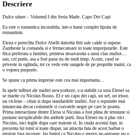
Capo
Descriere
Dei
Capi
Dulce uitare – Volumul I din Seria Made. Capo Dei Capi
Ea este o romantica incurabila, intr-o lume complet lipsita de
romantism.
Elena e poreclita Dolce Abelli datorita firii sale calde si supuse.
Zambeste la comanda si e fermecatoare in toate imprejurarile. Este
fiica preferata a familiei, printesa desavarsita a unui clan mafiot…
sau, cel putin, asa a fost pana nu de mult timp. Acum, cand se
priveste in oglinda, tot ce vede este sangele de pe propriile maini, ca
o vopsea purpurie.
Se spune ca prima impresie este cea mai importanta…
In apele tulburi ale mafiei newyorkeze, s-a stabilit ca sora Elenei sa
se marite cu Nicolas Russo. El e un capo dei capi, un sef, un trisor,
un viclean – chiar si dupa standardele mafiei. Are o reputatie mai
intunecata decat costumele si cravatele negre pe care le poarta.
Prima interactiune dintre Elena si Nicolas a fost plina de tensiune si
pasiune inexplicabile din ambele parti. Insa Elenei nu ii plac nici
Nicolas, nici legile dupa care traieste el. In ciuda acestui fapt, in
prezenta lui totul si toate dispar, iar atractia fata de acest barbat o
mistuie fara incetare. Iar faptul ca Nicolas e mereu pe-aproape nu o