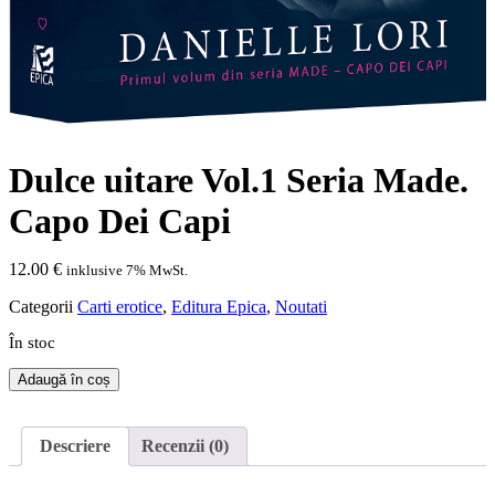
Dulce uitare Vol.1 Seria Made.
Capo Dei Capi
12.00
€
inklusive 7% MwSt.
Categorii
Carti erotice
,
Editura Epica
,
Noutati
În stoc
Cantitate
Adaugă în coș
Dulce
uitare
Vol.1
Descriere
Recenzii (0)
Seria
Made.