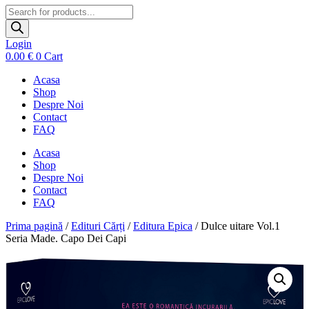
Products
search
Login
0.00
€
0
Cart
Acasa
Shop
Despre Noi
Contact
FAQ
Acasa
Shop
Despre Noi
Contact
FAQ
Prima pagină
/
Edituri Cărți
/
Editura Epica
/ Dulce uitare Vol.1
Seria Made. Capo Dei Capi