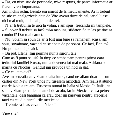
– Da, cu niste suc de portocale, mi-a raspuns, de parca informatia ar
fi avut vreo importanta.
Am inchis ochii. Benito era ametit de la medicamente. Ar fi trebuit
sa stie ca analgezicele date de Vito aveau doze de cal, iar el luase
nici mai mult, nici mai putin de trei.
– N-ar fi trebui sa te urci la volan, i-am spus, frecandu-mi tamplele.
– Si ce-ar fi trebuit sa fac? mi-a raspuns, sfidator. Sa te las pe tine sa
conduci? Dar n-ai carnet.
– Nu, voiam sa spun ca ar fi fost mai bine sa ramanem acasa, am
spus, sovaitoare, vazand ca se abate de pe sosea. Ce faci, Benito?
Nu poti s-o iei pe aici.
– Ba pot, Elena. Imi permite nunta surorii tale.
Cum as fi putut sa uit? In timp ce strabateam pentru prima oara
teritoriul familiei Russo, nunta devenea tot mai reala. Adriana se
marita cu Nicolas. Gandul imi provoca un nod in gat.
– Ce cautam aici?
Aveam senzatia ca vizitam o alta lume, cand ne aflam doar intr-un
cartier din New York unde nu fusesem niciodata. Am realizat atunci
cat de izolata traiam. Fusesem numai in Italia si Mexic. In Italia, ca
sa le vizitam pe rudele mamei de acolo; iar in Mexic – ca sa petrec
vacantele, desi banuiam ca erau doar un paravan pentru afacerile
tatei cu cei din cartelurile mexicane.
– Trebuie sa-i las ceva lui Nico.”
Views: 24