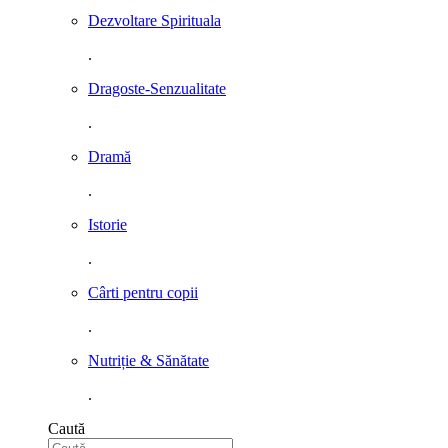
Dezvoltare Spirituala
.
Dragoste-Senzualitate
.
Dramă
.
Istorie
.
Cârti pentru copii
.
Nutriție & Sănătate
.
Caută