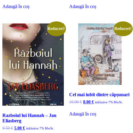
a
este:
Adaugă în coș
Adaugă în coș
fost:
5.00 €.
10.50 €.
Reduceri!
Reduceri!
Cel mai iubit dintre căpșunari
Prețul
Prețul
10.00
€
8.00
€
inklusive 7% MwSt.
inițial
curent
a
este:
Adaugă în coș
Razboiul lui Hannah – Jan
fost:
8.00 €.
Eliasberg
10.00 €.
Prețul
Prețul
9.50
€
5.00
€
inklusive 7% MwSt.
inițial
curent