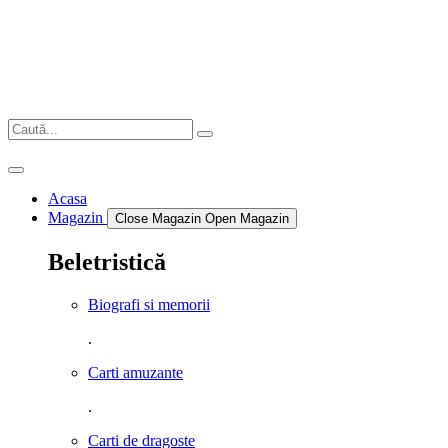
Sari
la
conținut
Acasa
Magazin
Close Magazin
Open Magazin
Beletristică
Biografi si memorii
.
Carti amuzante
.
Carti de dragoste