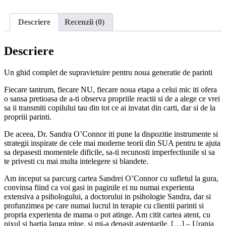
de
a
Descriere
Recenzii (0)
fi
un
parinte
Descriere
imperfect.
Cum
sa
Un ghid complet de supravietuire pentru noua generatie de parinti
cresti
Fiecare tantrum, fiecare NU, fiecare noua etapa a celui mic iti ofera
odata
o sansa pretioasa de a-ti observa propriile reactii si de a alege ce vrei
cu
sa ii transmiti copilului tau din tot ce ai invatat din carti, dar si de la
copilul
propriii parinti.
tau
De aceea, Dr. Sandra O’Connor iti pune la dispozitie instrumente si
strategii inspirate de cele mai moderne teorii din SUA pentru te ajuta
sa depasesti momentele dificile, sa-ti recunosti imperfectiunile si sa
te privesti cu mai multa intelegere si blandete.
Am inceput sa parcurg cartea Sandrei O’Connor cu sufletul la gura,
convinsa fiind ca voi gasi in paginile ei nu numai experienta
extensiva a psihologului, a doctorului in psihologie Sandra, dar si
profunzimea pe care numai lucrul in terapie cu clientii parinti si
propria experienta de mama o pot atinge. Am citit cartea atent, cu
pixul si hartia langa mine, si mi-a depasit asteptarile. […] – Urania