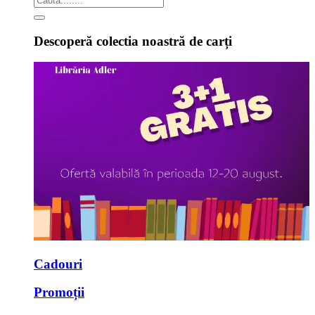
Descoperă colectia noastră de carți
Cadouri
Promoții