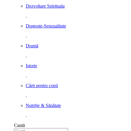
Dezvoltare Spirituala
.
Dragoste-Senzualitate
.
Dramă
.
Istorie
.
Cârti pentru copii
.
Nutriție & Sănătate
.
Caută