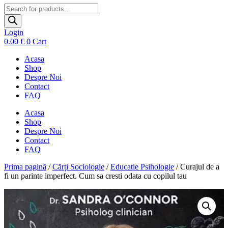
Products
search
Login
0.00
€
0
Cart
Acasa
Shop
Despre Noi
Contact
FAQ
Acasa
Shop
Despre Noi
Contact
FAQ
Prima pagină
/
Cărți Sociologie
/
Educatie Psihologie
/ Curajul de a
fi un parinte imperfect. Cum sa cresti odata cu copilul tau