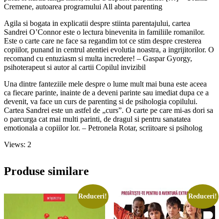
Cremene, autoarea programului All about parenting
Agila si bogata in explicatii despre stiinta parentajului, cartea
Sandrei O’Connor este o lectura binevenita in familiile romanilor.
Este o carte care ne face sa regandim tot ce stim despre cresterea
copiilor, punand in centrul atentiei evolutia noastra, a ingrijitorilor. O
recomand cu entuziasm si multa incredere! – Gaspar Gyorgy,
psihoterapeut si autor al cartii Copilul invizibil
Una dintre fanteziile mele despre o lume mult mai buna este aceea
ca fiecare parinte, inainte de a deveni parinte sau imediat dupa ce a
devenit, va face un curs de parenting si de psihologia copilului.
Cartea Sandrei este un astfel de „curs”. O carte pe care mi-as dori sa
o parcurga cat mai multi parinti, de dragul si pentru sanatatea
emotionala a copiilor lor. – Petronela Rotar, scriitoare si psiholog
Views: 2
Produse similare
Reduceri!
Reduceri!