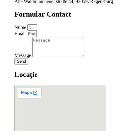
Alte Waldmünchener straße 44, 93059, Regensburg
Formular Contact
Nume
Email
Message
Send
Locație