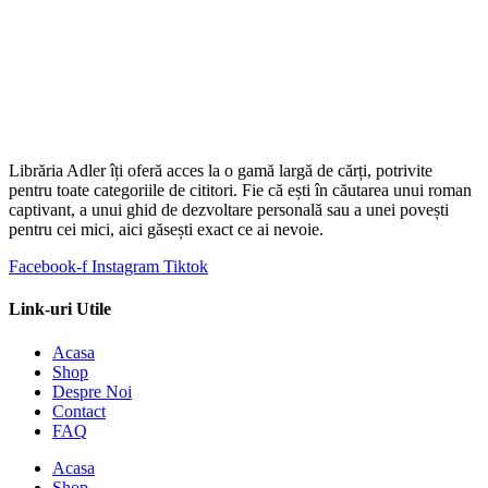
Librăria Adler îți oferă acces la o gamă largă de cărți, potrivite
pentru toate categoriile de cititori. Fie că ești în căutarea unui roman
captivant, a unui ghid de dezvoltare personală sau a unei povești
pentru cei mici, aici găsești exact ce ai nevoie.
Facebook-f
Instagram
Tiktok
Link-uri Utile
Acasa
Shop
Despre Noi
Contact
FAQ
Acasa
Shop