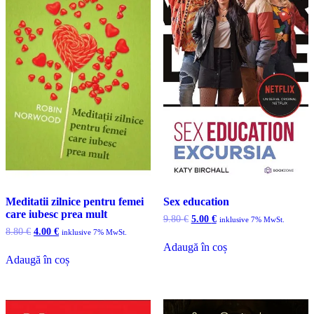
Meditatii zilnice pentru femei
Sex education
care iubesc prea mult
Prețul
Prețul
9.80
€
5.00
€
inklusive 7% MwSt.
inițial
curent
Prețul
Prețul
8.80
€
4.00
€
inklusive 7% MwSt.
a
este:
inițial
curent
Adaugă în coș
fost:
5.00 €.
a
este:
Adaugă în coș
9.80 €.
fost:
4.00 €.
8.80 €.