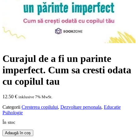
Curajul de a fi un parinte
imperfect. Cum sa cresti odata
cu copilul tau
12.50
€
inklusive 7% MwSt.
Categorii
Cresterea copilului
,
Dezvoltare personala
,
Educatie
Psihologie
În stoc
Cantitate
Adaugă în coș
Curajul