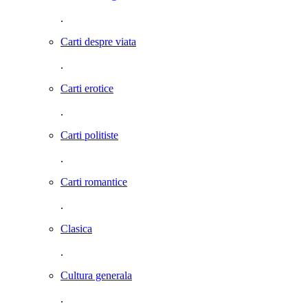
.
Carti despre viata
.
Carti erotice
.
Carti politiste
.
Carti romantice
.
Clasica
.
Cultura generala
.