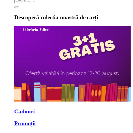
Descoperă colectia noastră de carți
Cadouri
Promoții