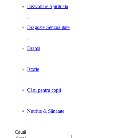
Dezvoltare Spirituala
.
Dragoste-Senzualitate
.
Dramă
.
Istorie
.
Cârti pentru copii
.
Nutriție & Sănătate
.
Caută