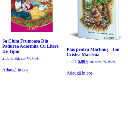
Sa Citim Frumoasa Din
Padurea Adormita Cu Litere
Pluș pentru Martinuș – Ion-
De Tipar
Cristea Marilena
2.30
€
inklusive 7% MwSt.
Prețul
Prețul
7.50
€
5.00
€
inklusive 7% MwSt.
inițial
curent
Adaugă în coș
a
este:
Adaugă în coș
fost:
5.00 €.
7.50 €.