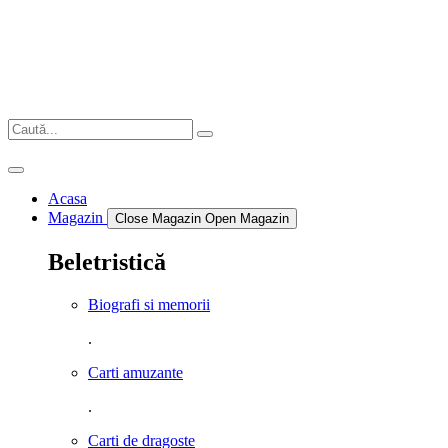
Sari
la
conținut
Acasa
Magazin
Close Magazin
Open Magazin
Beletristică
Biografi si memorii
.
Carti amuzante
.
Carti de dragoste