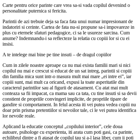
Carte pentru orice parinte care vrea sa-si vada copilul devenind o
personalitate puternica si fericita.
Parintii de azi trebuie deja sa faca fata unui numar impresionant de
indatoriri si cerinte. Cartea de fata nu-si propune sa-i impovareze in
plus cu eternele sfaturi pedagogice, ci sa le usureze sarcina. Cum
anume? Indemnandu-i sa reflecteze la relatia cu copiii lor si cu ei
insisi.
A te intelege mai bine pe tine insuti – de dragul copiilor
Cum in zilele noastre aproape ca nu mai exista familii mari si nici
copilul nu mai e crescut si educat de un sat intreg, parintii si copiii
din familia mica sunt intr-o masura mult mai mare „ei intre ei”, iar
copiii sunt, mai mult ca oricand, expusi la toate asperitatile din
caracterul parintilor sau al figurii de atasament. Cu atat mai mult
conteaza sa fii impacat, ca mama sau ca tata, cu tine insuti si sa devii
constient de propriile convingeri implicite, de propriile tipare de
gandire si comportament. In felul acesta iti vei putea vedea copiii nu
doar prin prisma pretentiilor si nevoilor tale, ci le vei putea identifica
lor nevoile reale.
Aplicand la educatie conceptul „copilului interior”, cele doua
autoare, psihologe cu experienta, iti arata cum poti gasi, ca parinte,
echilibrul dintre a fi atasat de copilul tau si a-l lasa liber, cum ii poti