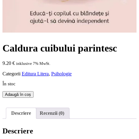
Caldura cuibului parintesc
9.20
€
inklusive 7% MwSt.
Categorii
Editura Litera
,
Psihologie
În stoc
Cantitate
Adaugă în coș
Caldura
cuibului
parintesc
Descriere
Recenzii (0)
Descriere