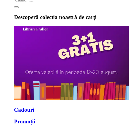
Descoperă colectia noastră de carți
Cadouri
Promoții