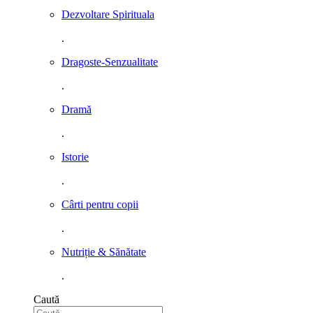
Dezvoltare Spirituala
.
Dragoste-Senzualitate
.
Dramă
.
Istorie
.
Cârti pentru copii
.
Nutriție & Sănătate
.
Caută