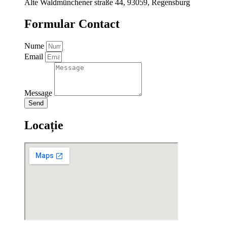
Alte Waldmünchener straße 44, 93059, Regensburg
Formular Contact
Nume
Email
Message
Send
Locație