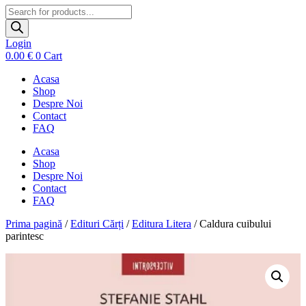
Products
search
Login
0.00
€
0
Cart
Acasa
Shop
Despre Noi
Contact
FAQ
Acasa
Shop
Despre Noi
Contact
FAQ
Prima pagină
/
Edituri Cărți
/
Editura Litera
/ Caldura cuibului
parintesc