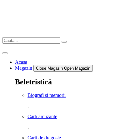
Sari
la
conținut
Acasa
Magazin
Close Magazin
Open Magazin
Beletristică
Biografi si memorii
.
Carti amuzante
.
Carti de dragoste