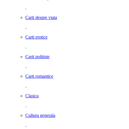
.
Carti despre viata
.
Carti erotice
.
Carti politiste
.
Carti romantice
.
Clasica
.
Cultura generala
.