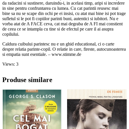
da radacini si sustinere, daruindu-i, in acelasi timp, aripi si incredere
in sine pentru confruntarea cu lumea. Cu cat parintii reusesc mai
bine sa nu se scape din ochi pe ei insisi, cu atat mai bine isi pot trage
sufletul si le pot fi copiilor parinti buni, autentici si iubitori. Nu e
vorba atat de A FACE ceva, cat mai degraba de A FI mai constient
de ceea ce se intampla cu tine si de efectul pe care il ai asupra
copilului.
Caldura cuibului parintesc nu e un ghid educational, ci o carte
despre relatia parinte-copil. O relatie in care, fireste, autocunoasterea
si empatia sunt esentiale. – www.stimme.de
Views: 3
Produse similare