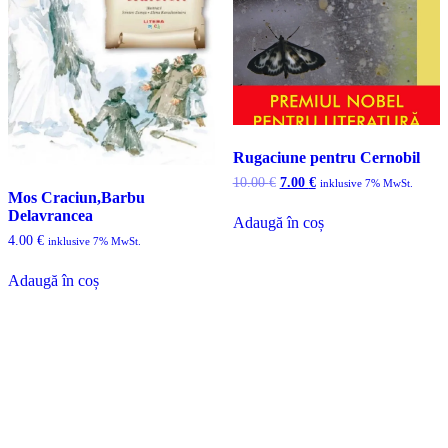
Rugaciune pentru Cernobil
Prețul
Prețul
10.00
€
7.00
€
inklusive 7% MwSt.
Mos Craciun,Barbu
inițial
curent
a
este:
Delavrancea
Adaugă în coș
fost:
7.00 €.
4.00
€
inklusive 7% MwSt.
10.00 €.
Adaugă în coș