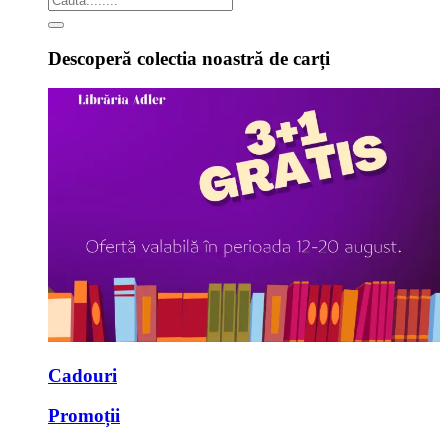
Descoperă colectia noastră de carți
Cadouri
Promoții