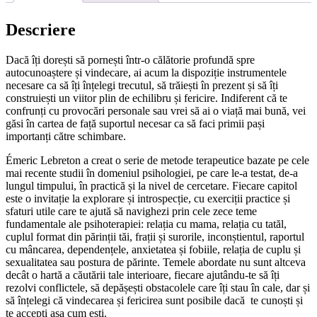
Descriere
Dacă îți dorești să pornești într-o călătorie profundă spre
autocunoaștere și vindecare, ai acum la dispoziție instrumentele
necesare ca să îți înțelegi trecutul, să trăiești în prezent și să îți
construiești un viitor plin de echilibru și fericire. Indiferent că te
confrunți cu provocări personale sau vrei să ai o viață mai bună, vei
găsi în cartea de față suportul necesar ca să faci primii pași
importanți către schimbare.
Émeric Lebreton a creat o serie de metode terapeutice bazate pe cele
mai recente studii în domeniul psihologiei, pe care le-a testat, de-a
lungul timpului, în practică și la nivel de cercetare. Fiecare capitol
este o invitație la explorare și introspecție, cu exerciții practice și
sfaturi utile care te ajută să navighezi prin cele zece teme
fundamentale ale psihoterapiei: relația cu mama, relația cu tatăl,
cuplul format din părinții tăi, frații și surorile, inconștientul, raportul
cu mâncarea, dependențele, anxietatea și fobiile, relația de cuplu și
sexualitatea sau postura de părinte. Temele abordate nu sunt altceva
decât o hartă a căutării tale interioare, fiecare ajutându-te să îți
rezolvi conflictele, să depășești obstacolele care îți stau în cale, dar și
să înțelegi că vindecarea și fericirea sunt posibile dacă te cunoști și
te accepți așa cum ești.