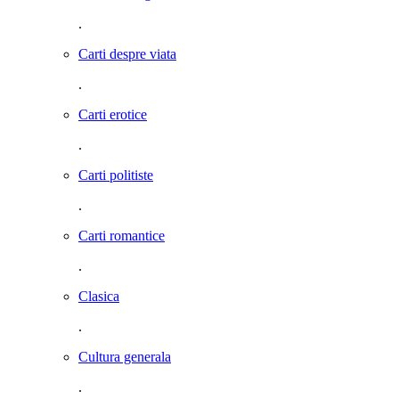
.
Carti despre viata
.
Carti erotice
.
Carti politiste
.
Carti romantice
.
Clasica
.
Cultura generala
.