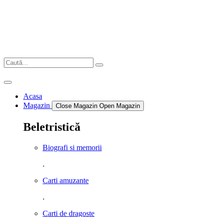
Sari
la
conținut
Acasa
Magazin
Close Magazin
Open Magazin
Beletristică
Biografi si memorii
.
Carti amuzante
.
Carti de dragoste