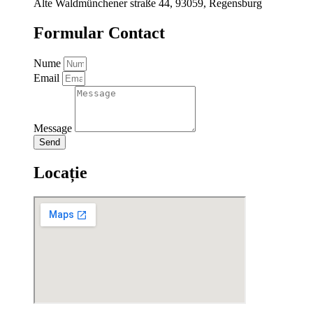
Alte Waldmünchener straße 44, 93059, Regensburg
Formular Contact
Nume
Email
Message
Send
Locație