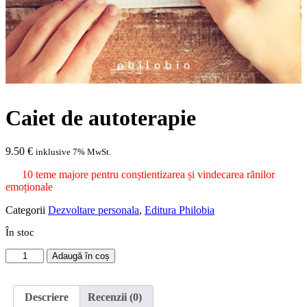
Caiet de autoterapie
9.50
€
inklusive 7% MwSt.
10 teme majore pentru conștientizarea și vindecarea rănilor
emoționale
Categorii
Dezvoltare personala
,
Editura Philobia
În stoc
Cantitate
Adaugă în coș
Caiet
de
autoterapie
Descriere
Recenzii (0)