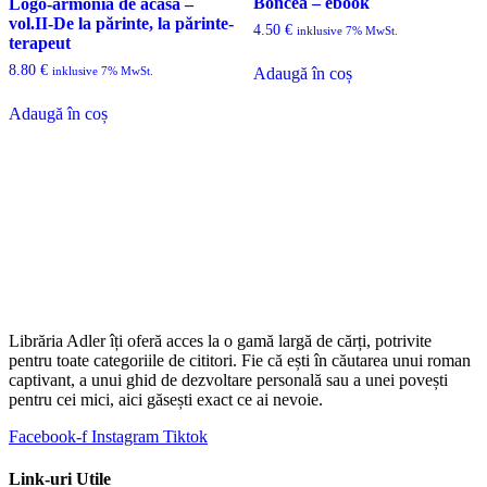
Boncea – ebook
Logo-armonia de acasă –
vol.II-De la părinte, la părinte-
4.50
€
inklusive 7% MwSt.
terapeut
8.80
€
Adaugă în coș
inklusive 7% MwSt.
Adaugă în coș
Librăria Adler îți oferă acces la o gamă largă de cărți, potrivite
pentru toate categoriile de cititori. Fie că ești în căutarea unui roman
captivant, a unui ghid de dezvoltare personală sau a unei povești
pentru cei mici, aici găsești exact ce ai nevoie.
Facebook-f
Instagram
Tiktok
Link-uri Utile