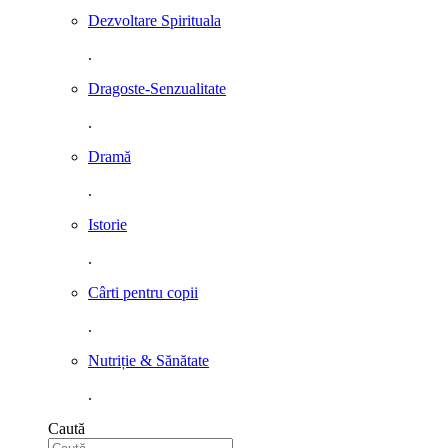
Dezvoltare Spirituala
.
Dragoste-Senzualitate
.
Dramă
.
Istorie
.
Cârti pentru copii
.
Nutriție & Sănătate
.
Caută