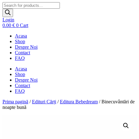
Products
search
Login
0.00
€
0
Cart
Acasa
Shop
Despre Noi
Contact
FAQ
Acasa
Shop
Despre Noi
Contact
FAQ
Prima pagină
/
Edituri Cărți
/
Editura Bebedream
/ Binecuvântări de
noapte bună