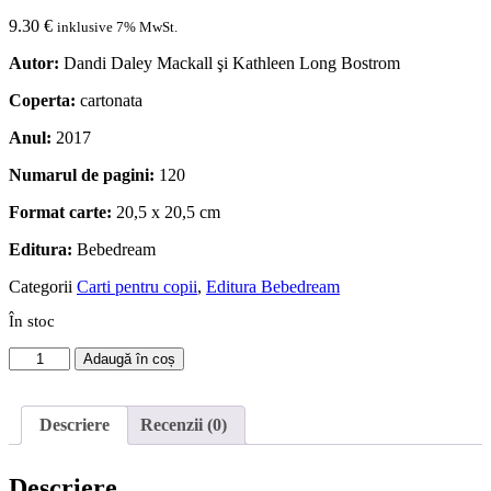
9.30
€
inklusive 7% MwSt.
Autor:
Dandi Daley Mackall şi Kathleen Long Bostrom
Coperta:
cartonata
Anul:
2017
Numarul de pagini:
120
Format carte:
20,5 x 20,5 cm
Editura:
Bebedream
Categorii
Carti pentru copii
,
Editura Bebedream
În stoc
Cantitate
Adaugă în coș
Binecuvântări
de
noapte
Descriere
Recenzii (0)
bună
Descriere