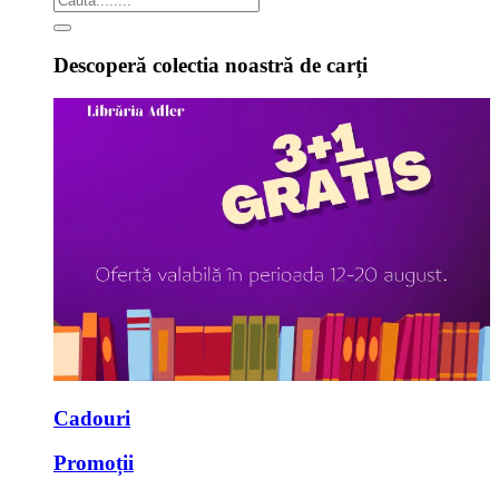
Descoperă colectia noastră de carți
Cadouri
Promoții