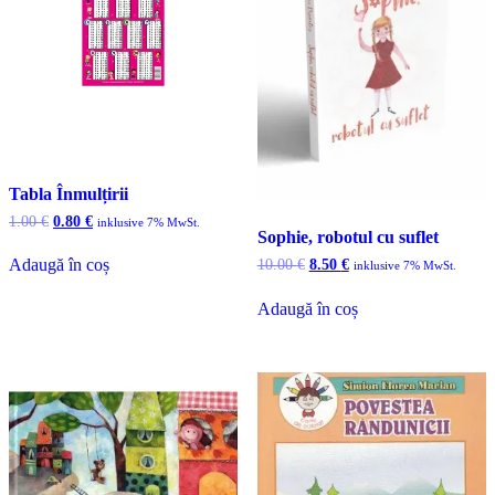
Tabla Înmulțirii
Prețul
Prețul
1.00
€
0.80
€
inklusive 7% MwSt.
Sophie, robotul cu suflet
inițial
curent
a
este:
Prețul
Prețul
Adaugă în coș
10.00
€
8.50
€
inklusive 7% MwSt.
fost:
0.80 €.
inițial
curent
1.00 €.
a
este:
Adaugă în coș
fost:
8.50 €.
10.00 €.