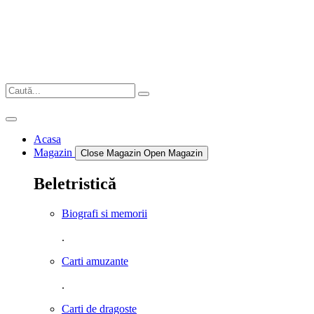
Sari
la
conținut
Acasa
Magazin
Close Magazin
Open Magazin
Beletristică
Biografi si memorii
.
Carti amuzante
.
Carti de dragoste