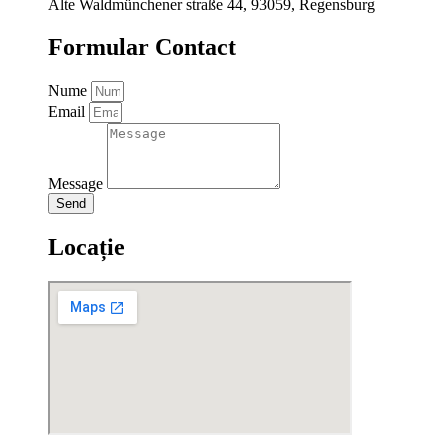
Alte Waldmünchener straße 44, 93059, Regensburg
Formular Contact
Nume
Email
Message
Send
Locație