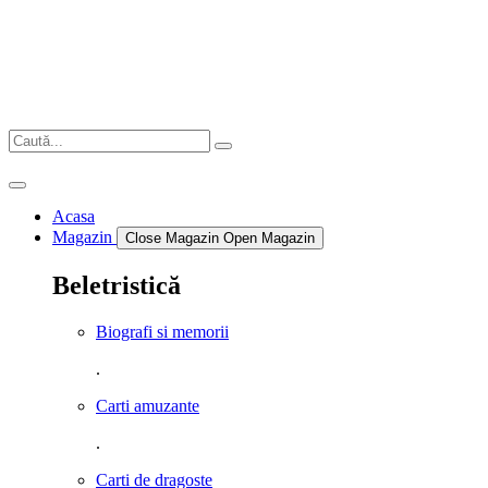
Sari
la
conținut
Acasa
Magazin
Close Magazin
Open Magazin
Beletristică
Biografi si memorii
.
Carti amuzante
.
Carti de dragoste