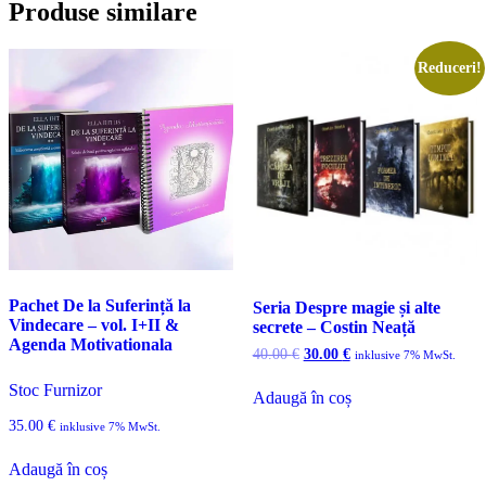
Produse similare
Reduceri!
Pachet De la Suferință la
Seria Despre magie și alte
Vindecare – vol. I+II &
secrete – Costin Neață
Agenda Motivationala
Prețul
Prețul
40.00
€
30.00
€
inklusive 7% MwSt.
inițial
curent
a
este:
Stoc Furnizor
Adaugă în coș
fost:
30.00 €.
40.00 €.
35.00
€
inklusive 7% MwSt.
Adaugă în coș