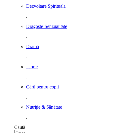
Dezvoltare Spirituala
.
Dragoste-Senzualitate
.
Dramă
.
Istorie
.
Cârti pentru copii
.
Nutriție & Sănătate
.
Caută