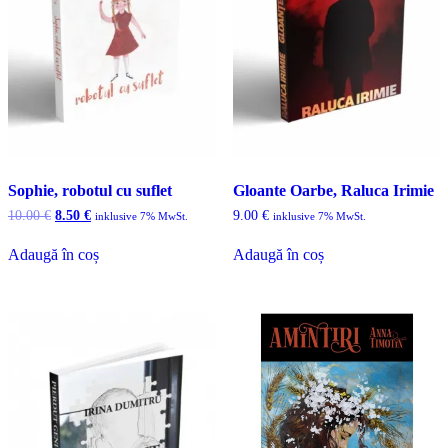
Sophie, robotul cu suflet
Gloante Oarbe, Raluca Irimie
Prețul
Prețul
10.00
€
8.50
€
9.00
€
inklusive 7% MwSt.
inklusive 7% MwSt.
inițial
curent
a
este:
Adaugă în coș
Adaugă în coș
fost:
8.50 €.
10.00 €.