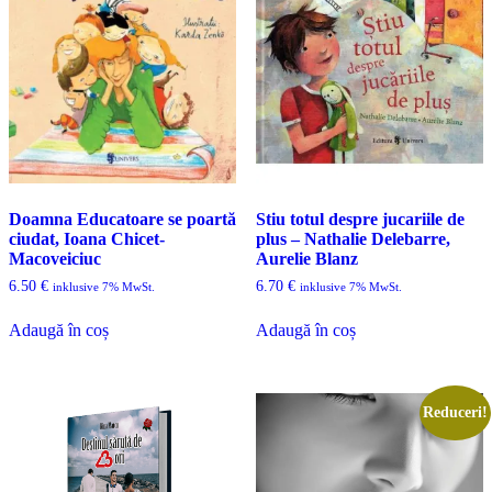
Doamna Educatoare se poartă
Stiu totul despre jucariile de
ciudat, Ioana Chicet-
plus – Nathalie Delebarre,
Macoveiciuc
Aurelie Blanz
6.50
€
6.70
€
inklusive 7% MwSt.
inklusive 7% MwSt.
Adaugă în coș
Adaugă în coș
Reduceri!