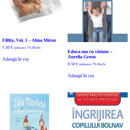
Filthy, Vol. 1 – Alma Miron
5.50
€
inklusive 7% MwSt.
Educa-ma cu viziune –
Aurelia Grosu
Adaugă în coș
8.50
€
inklusive 7% MwSt.
Adaugă în coș