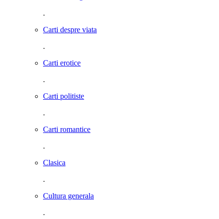
.
Carti despre viata
.
Carti erotice
.
Carti politiste
.
Carti romantice
.
Clasica
.
Cultura generala
.