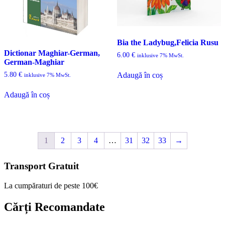
Bia the Ladybug,Felicia Rusu
Dictionar Maghiar-German,
6.00
€
inklusive 7% MwSt.
German-Maghiar
5.80
€
Adaugă în coș
inklusive 7% MwSt.
Adaugă în coș
1
2
3
4
…
31
32
33
→
Transport Gratuit
La cumpăraturi de peste 100€
Cărți Recomandate