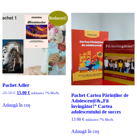
Reduceri!
Pachet Adler
Prețul
Prețul
26.50
€
15.00
€
inklusive 7% MwSt.
Pachet Cartea Părinților de
inițial
curent
Adolescenți!&„Fii
a
este:
Adaugă în coș
învingător!” Cartea
fost:
15.00 €.
adolescentului de succes
26.50 €.
13.00
€
inklusive 7% MwSt.
Adaugă în coș