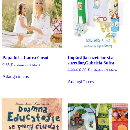
Papa tot – Laura Cosoi
Împărăția suzetelor și a
suzeților,Gabriela Șulea
9.65
€
inklusive 7% MwSt.
Prețul
Prețul
8.20
€
6.80
€
inklusive 7% MwSt.
inițial
curent
Adaugă în coș
a
este:
Adaugă în coș
fost:
6.80 €.
8.20 €.