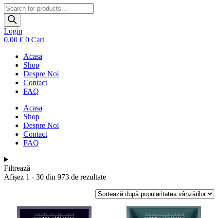
Products
search
Login
0.00
€
0
Cart
Acasa
Shop
Despre Noi
Contact
FAQ
Acasa
Shop
Despre Noi
Contact
FAQ
Filtrează
Sortat
Afișez 1 - 30 din 973 de rezultate
după
popularitate