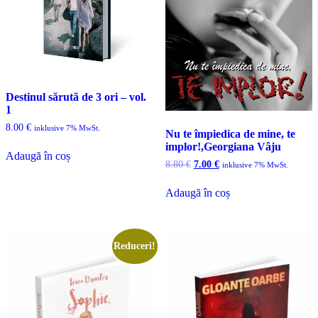
Destinul sărută de 3 ori – vol.
1
8.00
€
inklusive 7% MwSt.
Nu te împiedica de mine, te
implor!,Georgiana Vâju
Adaugă în coș
Prețul
Prețul
8.80
€
7.00
€
inklusive 7% MwSt.
inițial
curent
a
este:
Adaugă în coș
fost:
7.00 €.
8.80 €.
Reduceri!