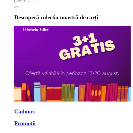
Descoperă colectia noastră de carți
Cadouri
Promoții