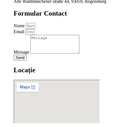
Alte Waldmünchener straße 44, 93059, Regensburg
Formular Contact
Nume
Email
Message
Send
Locație