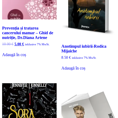
Prevenția și tratarea
cancerului mamar – Ghid de
nutriție, Dr.Diana Artene
Prețul
Prețul
10.00
€
5.00
€
inklusive 7% MwSt.
Anotimpul iubirii-Rodica
inițial
curent
Mijaiche
a
este:
Adaugă în coș
fost:
5.00 €.
8.50
€
inklusive 7% MwSt.
10.00 €.
Adaugă în coș