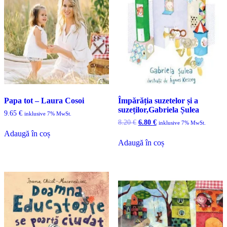
Papa tot – Laura Cosoi
Împărăția suzetelor și a
suzeților,Gabriela Șulea
9.65
€
inklusive 7% MwSt.
Prețul
Prețul
8.20
€
6.80
€
inklusive 7% MwSt.
inițial
curent
Adaugă în coș
a
este:
Adaugă în coș
fost:
6.80 €.
8.20 €.