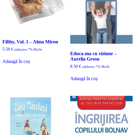
Filthy, Vol. 1 – Alma Miron
5.50
€
inklusive 7% MwSt.
Educa-ma cu viziune –
Aurelia Grosu
Adaugă în coș
8.50
€
inklusive 7% MwSt.
Adaugă în coș