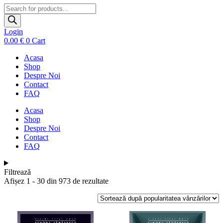
Products
search
Login
0.00
€
0
Cart
Acasa
Shop
Despre Noi
Contact
FAQ
Acasa
Shop
Despre Noi
Contact
FAQ
Filtrează
Sortat
Afișez 1 - 30 din 973 de rezultate
după
popularitate