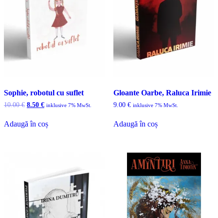
Sophie, robotul cu suflet
Gloante Oarbe, Raluca Irimie
Prețul
Prețul
10.00
€
8.50
€
9.00
€
inklusive 7% MwSt.
inklusive 7% MwSt.
inițial
curent
a
este:
Adaugă în coș
Adaugă în coș
fost:
8.50 €.
10.00 €.