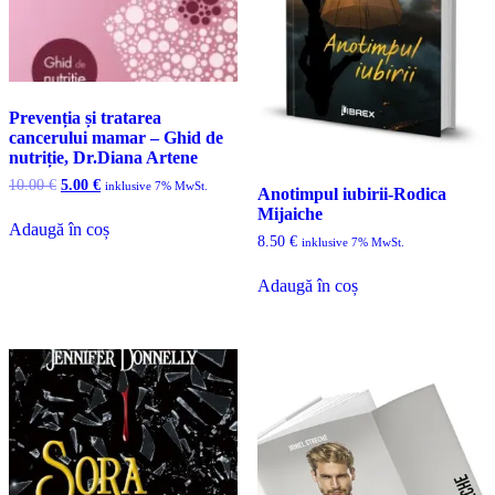
Prevenția și tratarea
cancerului mamar – Ghid de
nutriție, Dr.Diana Artene
Prețul
Prețul
10.00
€
5.00
€
inklusive 7% MwSt.
Anotimpul iubirii-Rodica
inițial
curent
Mijaiche
a
este:
Adaugă în coș
fost:
5.00 €.
8.50
€
inklusive 7% MwSt.
10.00 €.
Adaugă în coș