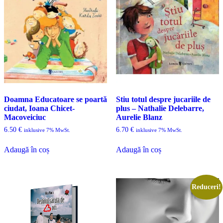
Doamna Educatoare se poartă
Stiu totul despre jucariile de
ciudat, Ioana Chicet-
plus – Nathalie Delebarre,
Macoveiciuc
Aurelie Blanz
6.50
€
6.70
€
inklusive 7% MwSt.
inklusive 7% MwSt.
Adaugă în coș
Adaugă în coș
Reduceri!