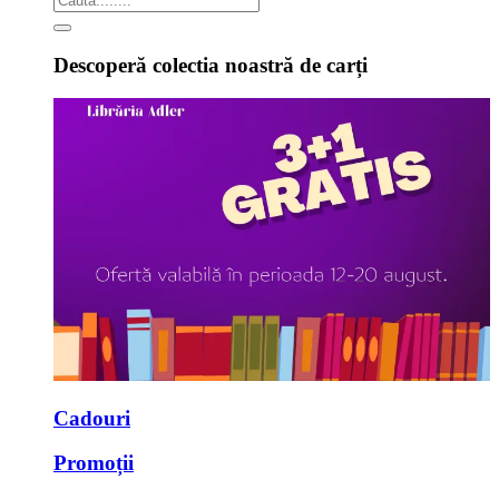
Descoperă colectia noastră de carți
Cadouri
Promoții