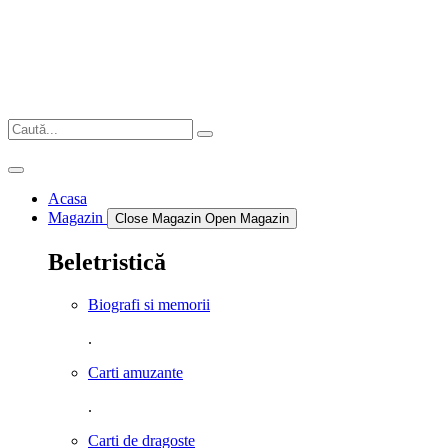
Sari
la
conținut
Acasa
Magazin
Close Magazin
Open Magazin
Beletristică
Biografi si memorii
.
Carti amuzante
.
Carti de dragoste