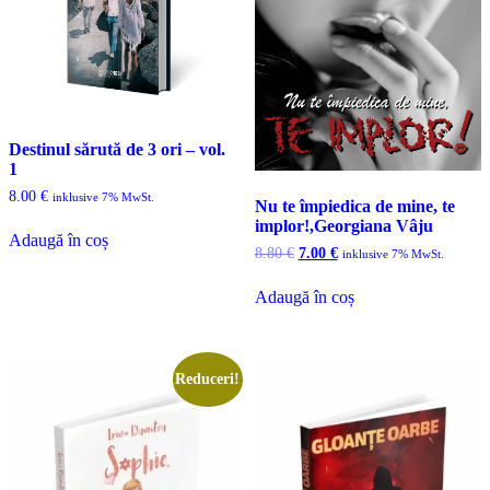
Destinul sărută de 3 ori – vol.
1
8.00
€
inklusive 7% MwSt.
Nu te împiedica de mine, te
implor!,Georgiana Vâju
Adaugă în coș
Prețul
Prețul
8.80
€
7.00
€
inklusive 7% MwSt.
inițial
curent
a
este:
Adaugă în coș
fost:
7.00 €.
8.80 €.
Reduceri!