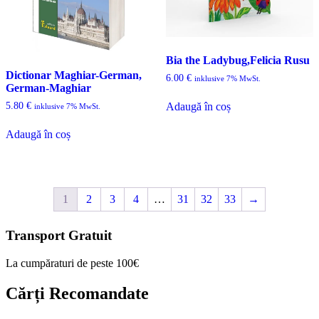
Bia the Ladybug,Felicia Rusu
Dictionar Maghiar-German,
6.00
€
inklusive 7% MwSt.
German-Maghiar
5.80
€
Adaugă în coș
inklusive 7% MwSt.
Adaugă în coș
1
2
3
4
…
31
32
33
→
Transport Gratuit
La cumpăraturi de peste 100€
Cărți Recomandate