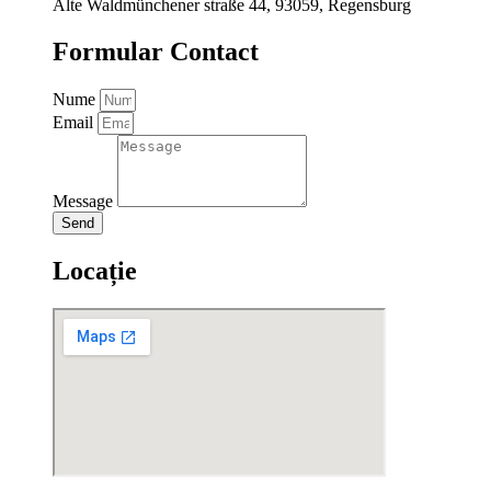
Alte Waldmünchener straße 44, 93059, Regensburg
Formular Contact
Nume
Email
Message
Send
Locație