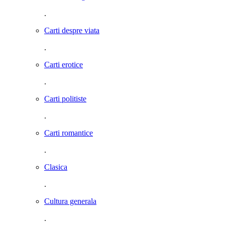
.
Carti despre viata
.
Carti erotice
.
Carti politiste
.
Carti romantice
.
Clasica
.
Cultura generala
.