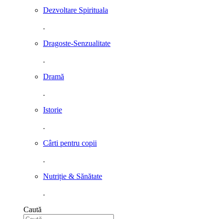
Dezvoltare Spirituala
.
Dragoste-Senzualitate
.
Dramă
.
Istorie
.
Cârti pentru copii
.
Nutriție & Sănătate
.
Caută