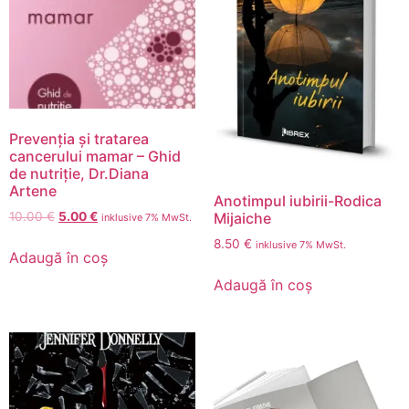
Prevenția și tratarea
cancerului mamar – Ghid
de nutriție, Dr.Diana
Artene
Anotimpul iubirii-Rodica
10.00
€
5.00
€
Mijaiche
inklusive 7% MwSt.
8.50
€
inklusive 7% MwSt.
Adaugă în coș
Adaugă în coș