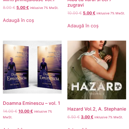
zugravi
8.00
€
5.00
€
inklusive 7% MwSt.
10.00
€
5.00
€
inklusive 7% MwSt.
Adaugă în coș
Adaugă în coș
Doamna Eminescu – vol. 1
Hazard Vol.2, A. Stephanie
14.00
€
10.00
€
inklusive 7%
6.50
€
3.00
€
MwSt.
inklusive 7% MwSt.