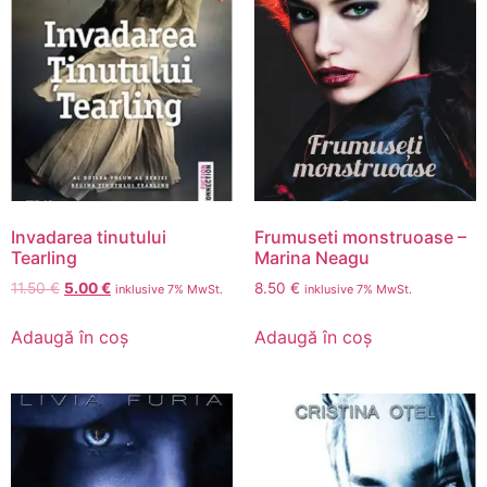
Invadarea tinutului
Frumuseti monstruoase –
Tearling
Marina Neagu
11.50
€
5.00
€
8.50
€
inklusive 7% MwSt.
inklusive 7% MwSt.
Adaugă în coș
Adaugă în coș