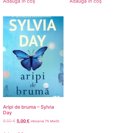
Adaugă în coș
Adaugă în coș
Aripi de bruma – Sylvia
Day
8.50
€
5.00
€
inklusive 7% MwSt.