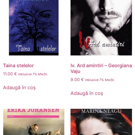
Taina stelelor
Iv. Ard amintiri – Georgiana
Vaju
11.00
€
inklusive 7% MwSt.
9.00
€
inklusive 7% MwSt.
Adaugă în coș
Adaugă în coș