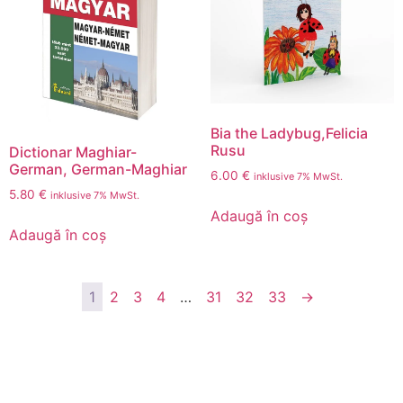
Bia the Ladybug,Felicia
Rusu
Dictionar Maghiar-
German, German-Maghiar
6.00
€
inklusive 7% MwSt.
5.80
€
inklusive 7% MwSt.
Adaugă în coș
Adaugă în coș
1
2
3
4
…
31
32
33
→