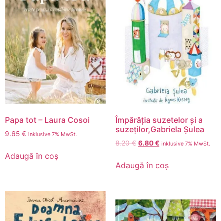
Papa tot – Laura Cosoi
Împărăția suzetelor și a
suzeților,Gabriela Șulea
9.65
€
inklusive 7% MwSt.
8.20
€
6.80
€
inklusive 7% MwSt.
Adaugă în coș
Adaugă în coș