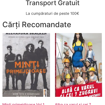
Transport Gratuit
La cumpăraturi de peste 100€
Cărți Recomandate
Minti primejdioase Vol.1
Alba ca varul si cei 7