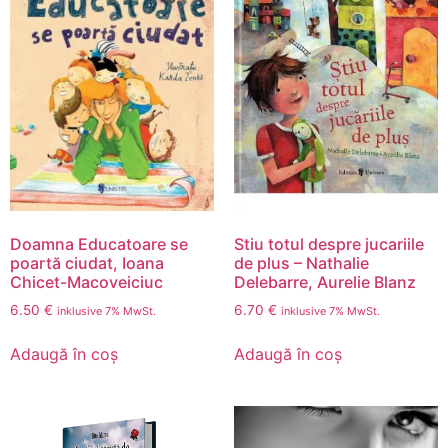
Doamna Educatoare se
Stiu totul despre jucariile
poartă ciudat, Ioana
de plus – Nathalie
Chicet-Macoveiciuc
Delebarre, Aurelie Blanz
6.50
€
6.70
€
inklusive 7% MwSt.
inklusive 7% MwSt.
Adaugă în coș
Adaugă în coș