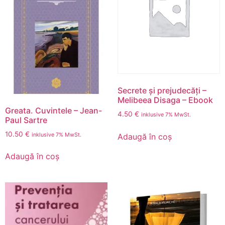
Secrete și prejudecăți –
Melibeea Disaga – Ebook
Greata. Cuvintele – Jean-
4.50
€
inklusive 7% MwSt.
Paul Sartre
10.50
€
inklusive 7% MwSt.
Adaugă în coș
Adaugă în coș