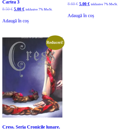
Cartea 3
Prețul
Prețul
8.60
€
5.00
€
inklusive 7% MwSt.
inițial
curent
Prețul
Prețul
8.50
€
5.00
€
inklusive 7% MwSt.
a
este:
inițial
curent
Adaugă în coș
fost:
5.00 €.
a
este:
Adaugă în coș
8.60 €.
fost:
5.00 €.
8.50 €.
Reduceri!
Cress. Seria Cronicile lunare.