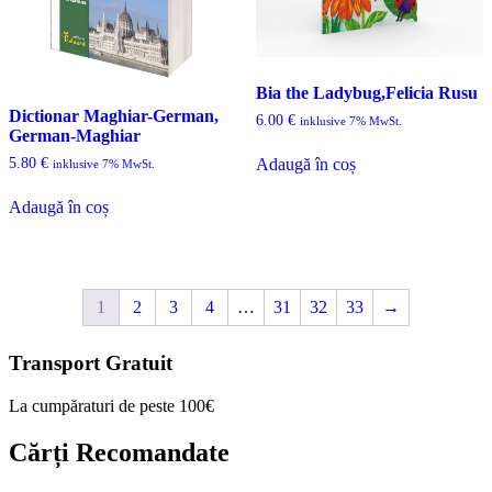
Bia the Ladybug,Felicia Rusu
Dictionar Maghiar-German,
6.00
€
inklusive 7% MwSt.
German-Maghiar
5.80
€
Adaugă în coș
inklusive 7% MwSt.
Adaugă în coș
1
2
3
4
…
31
32
33
→
Transport Gratuit
La cumpăraturi de peste 100€
Cărți Recomandate