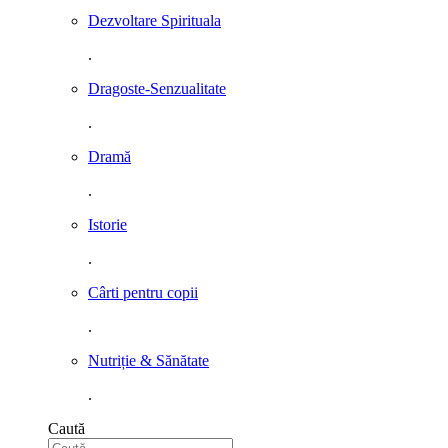
Dezvoltare Spirituala
.
Dragoste-Senzualitate
.
Dramă
.
Istorie
.
Cârti pentru copii
.
Nutriție & Sănătate
.
Caută