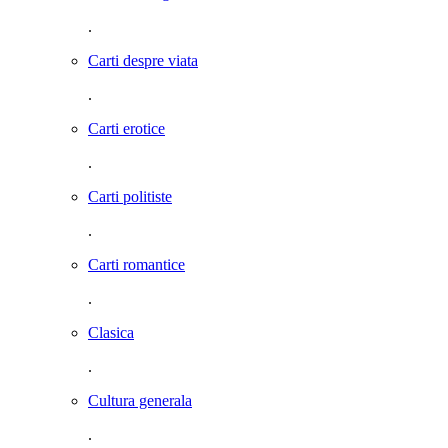
.
Carti despre viata
.
Carti erotice
.
Carti politiste
.
Carti romantice
.
Clasica
.
Cultura generala
.