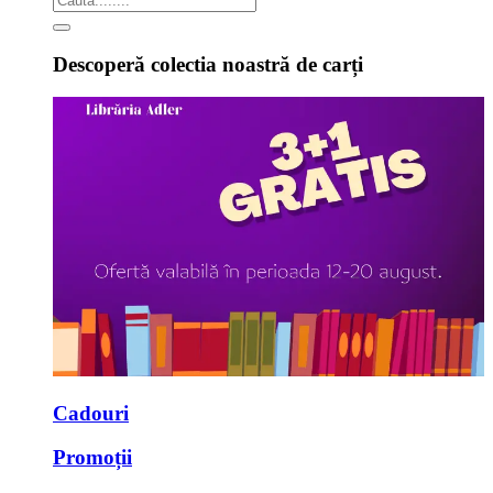
Descoperă colectia noastră de carți
Cadouri
Promoții