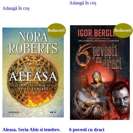
inițial
curent
Adaugă în coș
a
este:
Adaugă în coș
fost:
6.50 €.
12.50 €.
Reduceri!
Reduceri!
Aleasa. Seria Abis si tenebre.
6 povesti cu draci