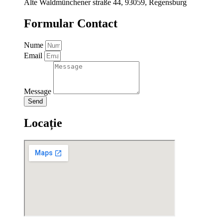
Alte Waldmünchener straße 44, 93059, Regensburg
Formular Contact
Nume
Email
Message
Send
Locație