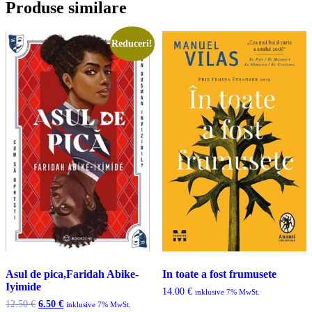
Produse similare
Reduceri!
Asul de pica,Faridah Abike-
In toate a fost frumusete
Iyimide
14.00
€
inklusive 7% MwSt.
Prețul
Prețul
12.50
€
6.50
€
inklusive 7% MwSt.