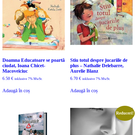
Doamna Educatoare se poartă
Stiu totul despre jucariile de
ciudat, Ioana Chicet-
plus – Nathalie Delebarre,
Macoveiciuc
Aurelie Blanz
6.50
€
6.70
€
inklusive 7% MwSt.
inklusive 7% MwSt.
Adaugă în coș
Adaugă în coș
Reduceri!