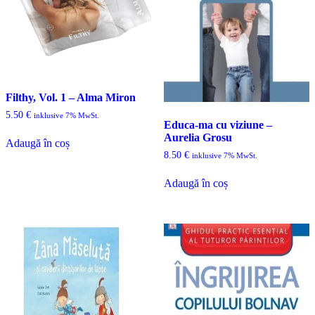
Filthy, Vol. 1 – Alma Miron
5.50
€
inklusive 7% MwSt.
Educa-ma cu viziune –
Aurelia Grosu
Adaugă în coș
8.50
€
inklusive 7% MwSt.
Adaugă în coș