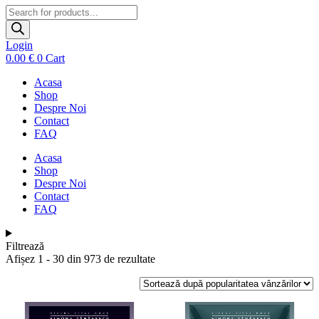
Products
search
Login
0.00
€
0
Cart
Acasa
Shop
Despre Noi
Contact
FAQ
Acasa
Shop
Despre Noi
Contact
FAQ
Filtrează
Sortat
Afișez 1 - 30 din 973 de rezultate
după
popularitate