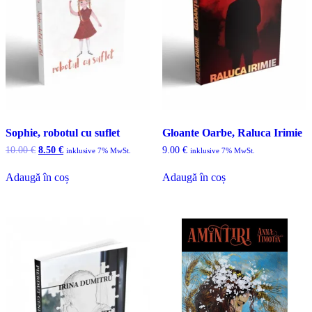
Sophie, robotul cu suflet
Gloante Oarbe, Raluca Irimie
Prețul
Prețul
10.00
€
8.50
€
9.00
€
inklusive 7% MwSt.
inklusive 7% MwSt.
inițial
curent
a
este:
Adaugă în coș
Adaugă în coș
fost:
8.50 €.
10.00 €.