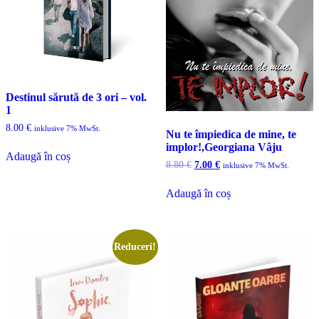
Destinul sărută de 3 ori – vol.
1
8.00
€
inklusive 7% MwSt.
Nu te împiedica de mine, te
implor!,Georgiana Vâju
Adaugă în coș
Prețul
Prețul
8.80
€
7.00
€
inklusive 7% MwSt.
inițial
curent
a
este:
Adaugă în coș
fost:
7.00 €.
8.80 €.
Reduceri!