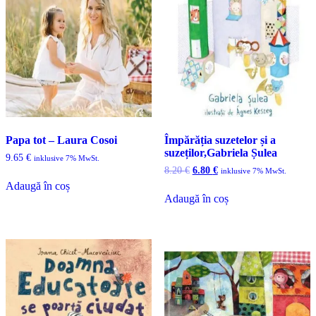
Papa tot – Laura Cosoi
Împărăția suzetelor și a
suzeților,Gabriela Șulea
9.65
€
inklusive 7% MwSt.
Prețul
Prețul
8.20
€
6.80
€
inklusive 7% MwSt.
inițial
curent
Adaugă în coș
a
este:
Adaugă în coș
fost:
6.80 €.
8.20 €.