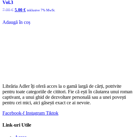
Vol.3
Prețul
Prețul
7.00
€
5.00
€
inklusive 7% MwSt.
inițial
curent
a
este:
Adaugă în coș
fost:
5.00 €.
7.00 €.
Librăria Adler îți oferă acces la o gamă largă de cărți, potrivite
pentru toate categoriile de cititori. Fie că ești în căutarea unui roman
captivant, a unui ghid de dezvoltare personală sau a unei povești
pentru cei mici, aici găsești exact ce ai nevoie.
Facebook-f
Instagram
Tiktok
Link-uri Utile