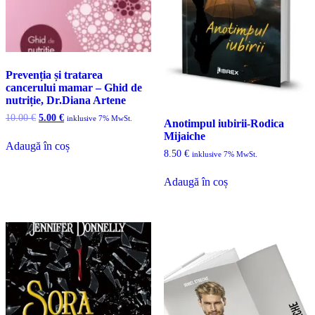
Prevenția și tratarea
cancerului mamar – Ghid de
nutriție, Dr.Diana Artene
Prețul
Prețul
10.00
€
5.00
€
inklusive 7% MwSt.
Anotimpul iubirii-Rodica
inițial
curent
Mijaiche
a
este:
Adaugă în coș
fost:
5.00 €.
8.50
€
inklusive 7% MwSt.
10.00 €.
Adaugă în coș