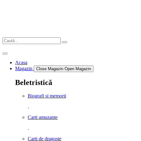
Sari
la
conținut
Acasa
Magazin
Close Magazin
Open Magazin
Beletristică
Biografi si memorii
.
Carti amuzante
.
Carti de dragoste