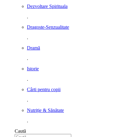
Dezvoltare Spirituala
.
Dragoste-Senzualitate
.
Dramă
.
Istorie
.
Cârti pentru copii
.
Nutriție & Sănătate
.
Caută