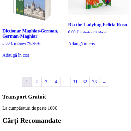
Bia the Ladybug,Felicia Rusu
Dictionar Maghiar-German,
6.00
€
inklusive 7% MwSt.
German-Maghiar
5.80
€
Adaugă în coș
inklusive 7% MwSt.
Adaugă în coș
1
2
3
4
…
31
32
33
→
Transport Gratuit
La cumpăraturi de peste 100€
Cărți Recomandate