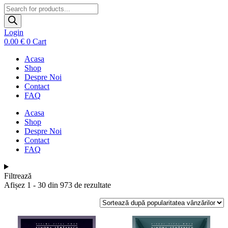
Products
search
Login
0.00
€
0
Cart
Acasa
Shop
Despre Noi
Contact
FAQ
Acasa
Shop
Despre Noi
Contact
FAQ
Filtrează
Sortat
Afișez 1 - 30 din 973 de rezultate
după
popularitate