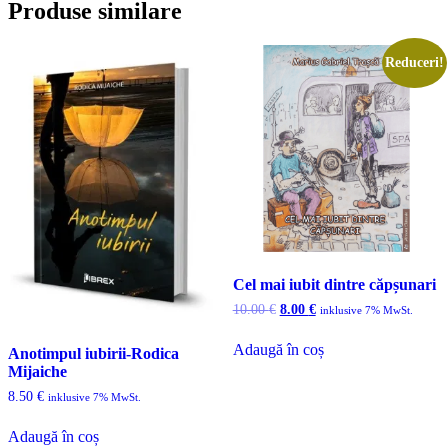
Produse similare
Reduceri!
Cel mai iubit dintre căpșunari
Prețul
Prețul
10.00
€
8.00
€
inklusive 7% MwSt.
inițial
curent
a
este:
Adaugă în coș
Anotimpul iubirii-Rodica
fost:
8.00 €.
Mijaiche
10.00 €.
8.50
€
inklusive 7% MwSt.
Adaugă în coș