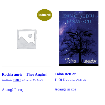
Reduceri!
Taina stelelor
Rochia aurie – Theo Anghel
11.00
€
Prețul
Prețul
10.00
€
7.00
€
inklusive 7% MwSt.
inklusive 7% MwSt.
inițial
curent
a
este:
Adaugă în coș
Adaugă în coș
fost:
7.00 €.
10.00 €.