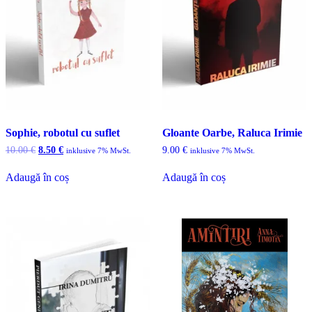
Sophie, robotul cu suflet
Gloante Oarbe, Raluca Irimie
Prețul
Prețul
10.00
€
8.50
€
9.00
€
inklusive 7% MwSt.
inklusive 7% MwSt.
inițial
curent
a
este:
Adaugă în coș
Adaugă în coș
fost:
8.50 €.
10.00 €.