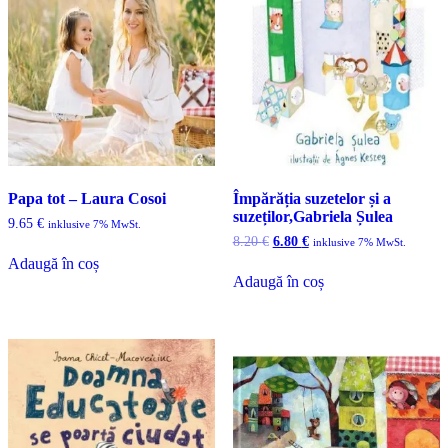
Papa tot – Laura Cosoi
Împărăția suzetelor și a
suzeților,Gabriela Șulea
9.65
€
inklusive 7% MwSt.
Prețul
Prețul
8.20
€
6.80
€
inklusive 7% MwSt.
inițial
curent
Adaugă în coș
a
este:
Adaugă în coș
fost:
6.80 €.
8.20 €.