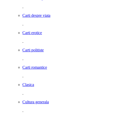
.
Carti despre viata
.
Carti erotice
.
Carti politiste
.
Carti romantice
.
Clasica
.
Cultura generala
.