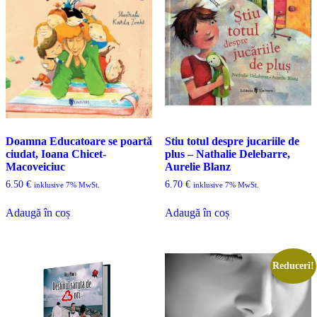
Doamna Educatoare se poartă
Stiu totul despre jucariile de
ciudat, Ioana Chicet-
plus – Nathalie Delebarre,
Macoveiciuc
Aurelie Blanz
6.50
€
6.70
€
inklusive 7% MwSt.
inklusive 7% MwSt.
Adaugă în coș
Adaugă în coș
Reduceri!