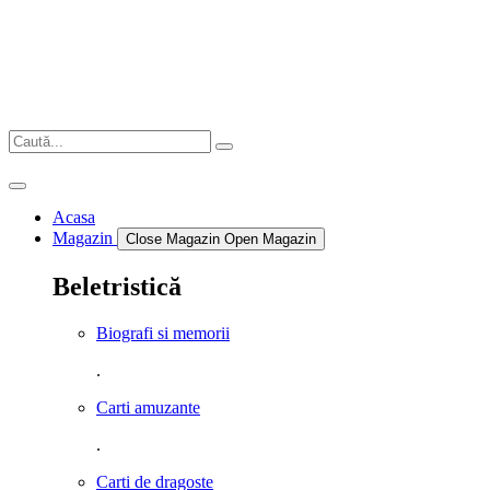
Sari
la
conținut
Acasa
Magazin
Close Magazin
Open Magazin
Beletristică
Biografi si memorii
.
Carti amuzante
.
Carti de dragoste