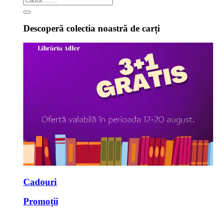
Descoperă colectia noastră de carți
Cadouri
Promoții