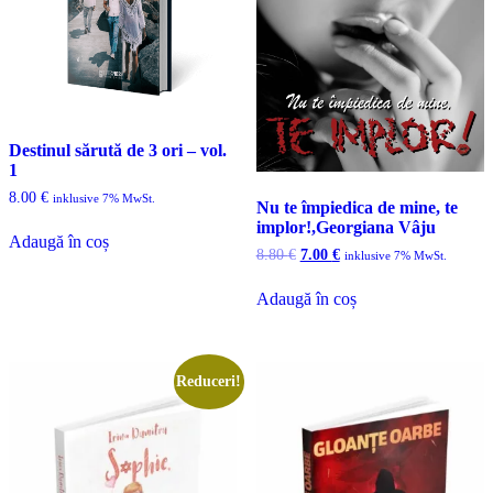
Destinul sărută de 3 ori – vol.
1
8.00
€
inklusive 7% MwSt.
Nu te împiedica de mine, te
implor!,Georgiana Vâju
Adaugă în coș
Prețul
Prețul
8.80
€
7.00
€
inklusive 7% MwSt.
inițial
curent
a
este:
Adaugă în coș
fost:
7.00 €.
8.80 €.
Reduceri!