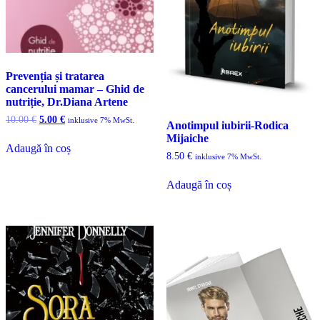
Prevenția și tratarea
cancerului mamar – Ghid de
nutriție, Dr.Diana Artene
Prețul
Prețul
10.00
€
5.00
€
inklusive 7% MwSt.
Anotimpul iubirii-Rodica
inițial
curent
Mijaiche
a
este:
Adaugă în coș
fost:
5.00 €.
8.50
€
inklusive 7% MwSt.
10.00 €.
Adaugă în coș