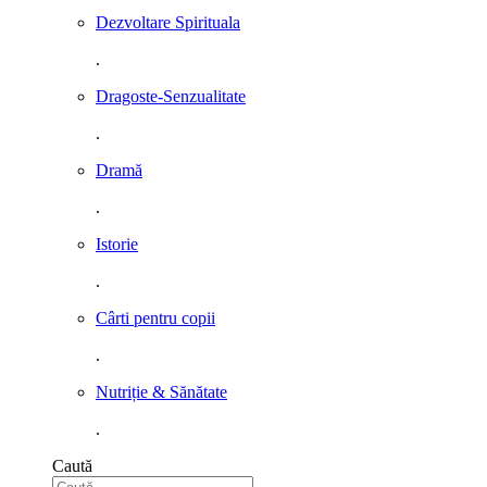
Dezvoltare Spirituala
.
Dragoste-Senzualitate
.
Dramă
.
Istorie
.
Cârti pentru copii
.
Nutriție & Sănătate
.
Caută