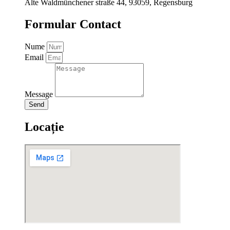
Alte Waldmünchener straße 44, 93059, Regensburg
Formular Contact
Nume
Email
Message
Send
Locație