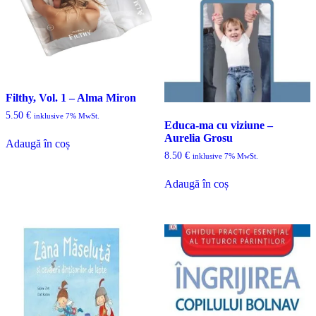
Filthy, Vol. 1 – Alma Miron
5.50
€
inklusive 7% MwSt.
Educa-ma cu viziune –
Aurelia Grosu
Adaugă în coș
8.50
€
inklusive 7% MwSt.
Adaugă în coș