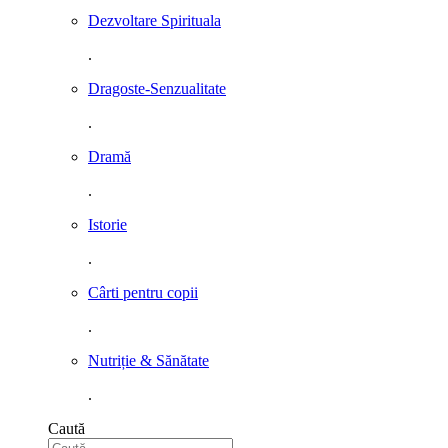
Dezvoltare Spirituala
.
Dragoste-Senzualitate
.
Dramă
.
Istorie
.
Cârti pentru copii
.
Nutriție & Sănătate
.
Caută