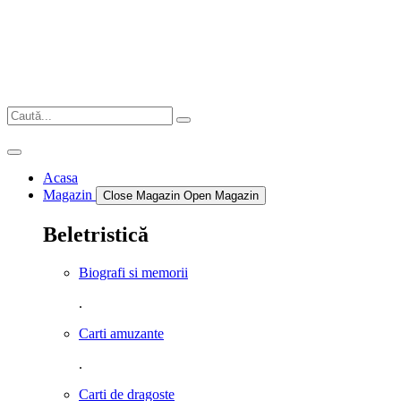
Sari
la
conținut
Acasa
Magazin
Close Magazin
Open Magazin
Beletristică
Biografi si memorii
.
Carti amuzante
.
Carti de dragoste