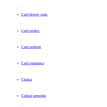
.
Carti despre viata
.
Carti erotice
.
Carti politiste
.
Carti romantice
.
Clasica
.
Cultura generala
.