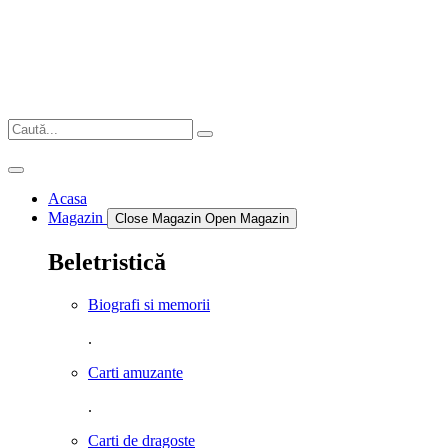
Sari
la
conținut
Acasa
Magazin
Close Magazin
Open Magazin
Beletristică
Biografi si memorii
.
Carti amuzante
.
Carti de dragoste