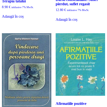
Terapia tatalui
pierdut, suflet regasit
8.90
€
inklusive 7% MwSt.
12.80
€
inklusive 7% MwSt.
Adaugă în coș
Adaugă în coș
Afirmatiile pozitive