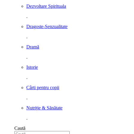
Dezvoltare Spirituala
.
Dragoste-Senzualitate
.
Dramă
.
Istorie
.
Cârti pentru copii
.
Nutriție & Sănătate
.
Caută