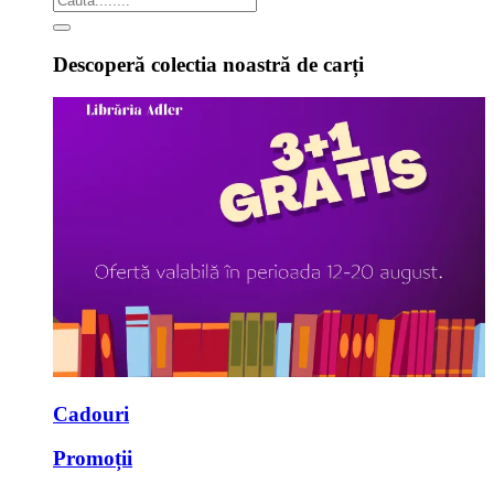
Descoperă colectia noastră de carți
Cadouri
Promoții