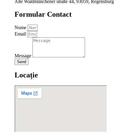
Alte Waldmünchener straße 44, 93059, Regensburg
Formular Contact
Nume
Email
Message
Send
Locație