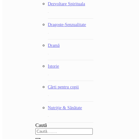
Dezvoltare Spirituala
.
Dragoste-Senzualitate
.
Dramă
.
Istorie
.
Cârti pentru copii
.
Nutriție & Sănătate
.
Caută