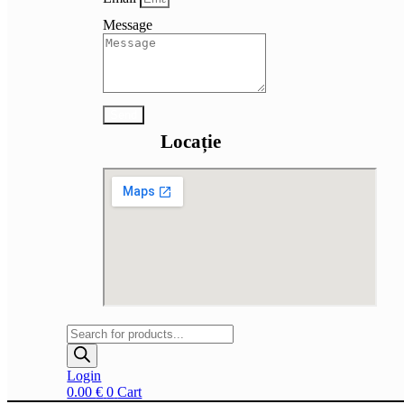
Message
Send
Locație
Products
search
Login
0.00
€
0
Cart