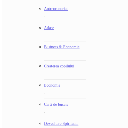
Antreprenoriat
.
Atlase
.
Business & Economie
.
Cresterea copilului
.
Economie
.
Carti de bucate
.
Dezvoltare Spirituala