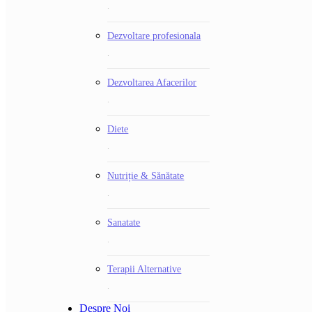
.
Dezvoltare profesionala
.
Dezvoltarea Afacerilor
.
Diete
.
Nutriție & Sănătate
.
Sanatate
.
Terapii Alternative
.
Despre Noi