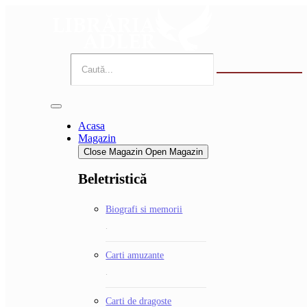
Sari
la
conținut
Acasa
Magazin
Close Magazin
Open Magazin
Beletristică
Biografi si memorii
.
Carti amuzante
.
Carti de dragoste