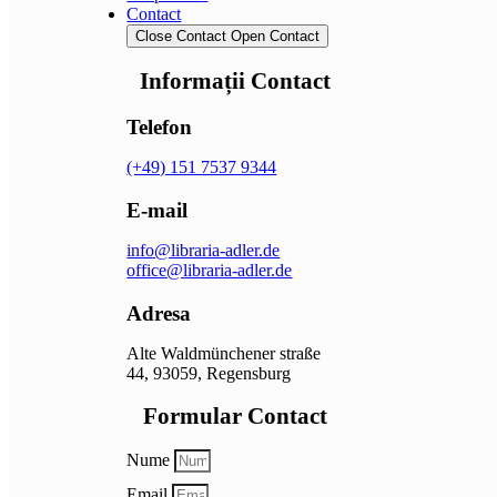
Contact
Close Contact
Open Contact
Informații Contact
Telefon
(+49) 151 7537 9344
E-mail
info@libraria-adler.de
office@libraria-adler.de
Adresa
Alte Waldmünchener straße
44, 93059, Regensburg
Formular Contact
Nume
Email