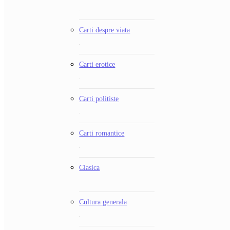
.
Carti despre viata
.
Carti erotice
.
Carti politiste
.
Carti romantice
.
Clasica
.
Cultura generala
.