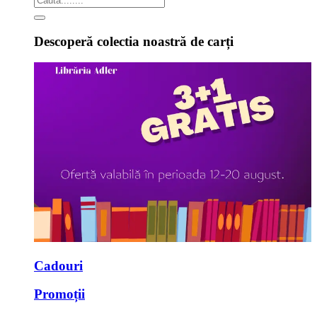
Descoperă colectia noastră de carți
Cadouri
Promoții