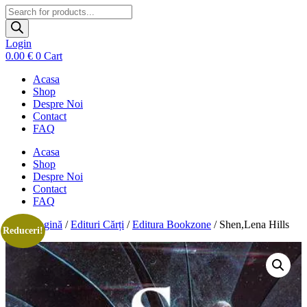
Products
search
Login
0.00
€
0
Cart
Acasa
Shop
Despre Noi
Contact
FAQ
Acasa
Shop
Despre Noi
Contact
FAQ
Prima pagină
/
Edituri Cărți
/
Editura Bookzone
/ Shen,Lena Hills
Reduceri!