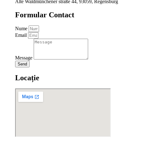
Alte Waldmünchener straße 44, 93059, Regensburg
Formular Contact
Nume
Email
Message
Send
Locație