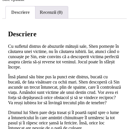
Descriere
Recenzii (0)
Descriere
Cu sufletul distrus de abuzurile mătușii sale, Shen pornește în
căutarea unei victime, nu în căutarea iubirii. Iar, atunci când o
cunoaște pe Sin, este convins că a descoperit victima perfectă
asupra căreia să-și reverse tot veninul. Jocul poate în sfârșit
începe.
Însă planul său bine pus la punct este distrus, bucată cu
bucată, de fata visătoare cu ochii mari. Shen descoperă că Sin
ascunde un trecut întunecat, plin de spaime, care îi controlează
viața. Amândoi sunt victime ale unui destin crud. Vor avea ei
forța să depășească orice obstacol și să se vindece reciproc?
Va reuși iubirea lor să învingă trecutul plin de tenebre?
Drumul lui Shen pare deja trasat și îl poartă rapid spre o lume
a întunericului în care amintiri chinuitoare îl urmăresc la tot
pasul și îi răpesc orice șansă la fericire. Însă, orice loc
întunecat are nevoie de o pată de culoare.