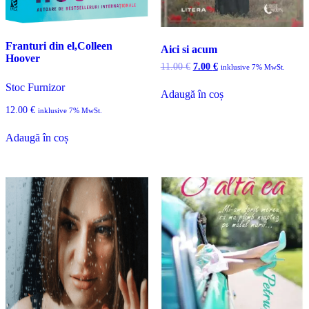
Franturi din el,Colleen
Aici si acum
Hoover
Prețul
Prețul
11.00
€
7.00
€
inklusive 7% MwSt.
inițial
curent
Stoc Furnizor
a
este:
Adaugă în coș
fost:
7.00 €.
12.00
€
11.00 €.
inklusive 7% MwSt.
Adaugă în coș