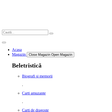
Sari
la
conținut
Acasa
Magazin
Close Magazin
Open Magazin
Beletristică
Biografi si memorii
.
Carti amuzante
.
Carti de dragoste