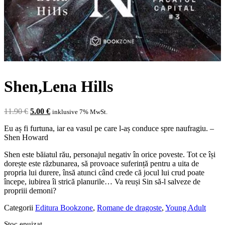
Shen,Lena Hills
Prețul
Prețul
11.90
€
5.00
€
inklusive 7% MwSt.
inițial
curent
Eu aș fi furtuna, iar ea vasul pe care l-aș conduce spre naufragiu. –
a
este:
Shen Howard
fost:
5.00 €.
11.90 €.
Shen este băiatul rău, personajul negativ în orice poveste. Tot ce își
dorește este răzbunarea, să provoace suferință pentru a uita de
propria lui durere, însă atunci când crede că jocul lui crud poate
începe, iubirea îi strică planurile… Va reuși Sin să-l salveze de
propriii demoni?
Categorii
Editura Bookzone
,
Romane de dragoste
,
Young Adult
Stoc epuizat