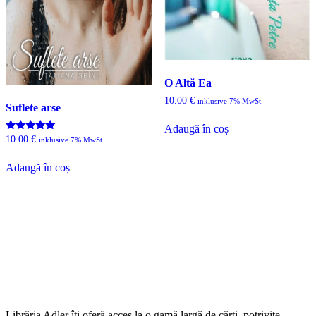
O Altă Ea
10.00
€
inklusive 7% MwSt.
Suflete arse
Adaugă în coș
Evaluat la
10.00
€
inklusive 7% MwSt.
5.00
din 5
Adaugă în coș
Librăria Adler îți oferă acces la o gamă largă de cărți, potrivite