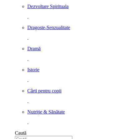
Dezvoltare Spirituala
.
Dragoste-Senzualitate
.
Dramă
.
Istorie
.
Cârti pentru copii
.
Nutriție & Sănătate
.
Caută