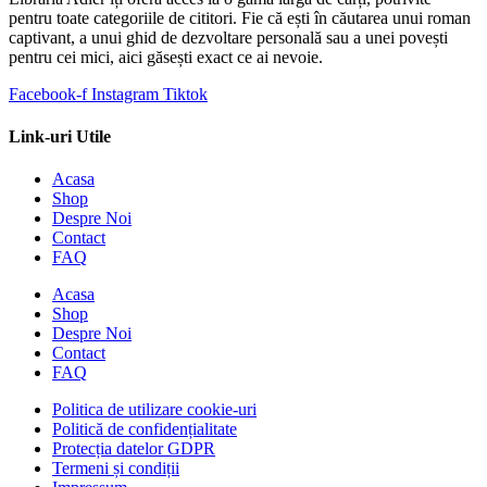
pentru toate categoriile de cititori. Fie că ești în căutarea unui roman
captivant, a unui ghid de dezvoltare personală sau a unei povești
pentru cei mici, aici găsești exact ce ai nevoie.
Facebook-f
Instagram
Tiktok
Link-uri Utile
Acasa
Shop
Despre Noi
Contact
FAQ
Acasa
Shop
Despre Noi
Contact
FAQ
Politica de utilizare cookie-uri
Politică de confidențialitate
Protecția datelor GDPR
Termeni și condiții